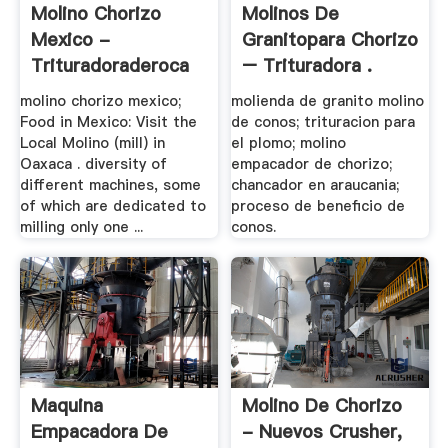
Molino Chorizo
Molinos De
Mexico -
Granitopara Chorizo
Trituradoraderoca
– Trituradora .
molino chorizo mexico;
molienda de granito molino
Food in Mexico: Visit the
de conos; trituracion para
Local Molino (mill) in
el plomo; molino
Oaxaca . diversity of
empacador de chorizo;
different machines, some
chancador en araucania;
of which are dedicated to
proceso de beneficio de
milling only one ...
conos.
Maquina
Molino De Chorizo
Empacadora De
- Nuevos Crusher,