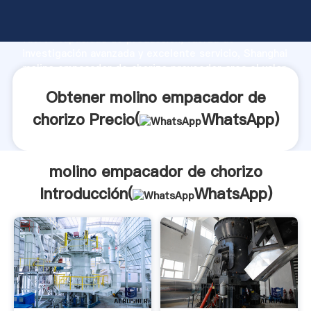
molino empacador de chorizo fabricante Agarrando
fuerte capacidad de producción, fuerza de
investigación avanzada y excelente servicio, Shanghai
molino empacador de chorizo proveedor crea el valor
y aporta valores a todos los clientes.
Obtener molino empacador de
chorizo Precio(
WhatsApp
)
molino empacador de chorizo
Introducción(
WhatsApp
)