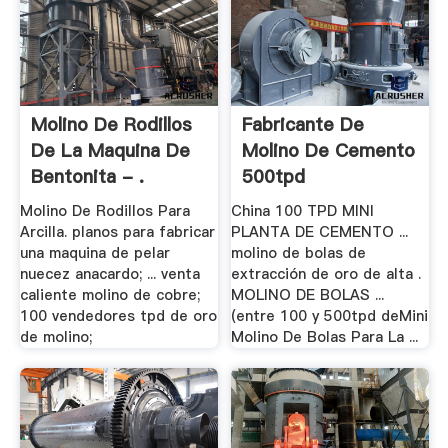
Molino De Rodillos
Fabricante De
De La Maquina De
Molino De Cemento
Bentonita - .
500tpd
Molino De Rodillos Para
China 100 TPD MINI
Arcilla. planos para fabricar
PLANTA DE CEMENTO ...
una maquina de pelar
molino de bolas de
nuecez anacardo; ... venta
extracción de oro de alta .
caliente molino de cobre;
MOLINO DE BOLAS ...
100 vendedores tpd de oro
(entre 100 y 500tpd deMini
de molino;
Molino De Bolas Para La ...