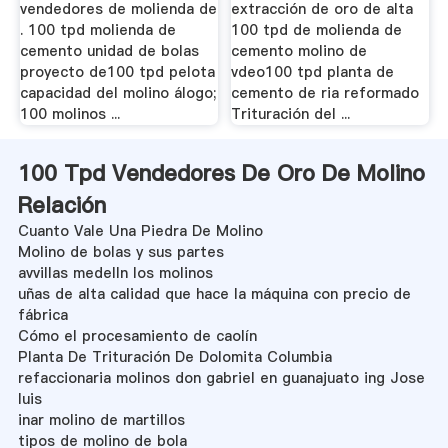
vendedores de molienda de
extracción de oro de alta
. 100 tpd molienda de
100 tpd de molienda de
cemento unidad de bolas
cemento molino de
proyecto de100 tpd pelota
vdeo100 tpd planta de
capacidad del molino álogo;
cemento de ria reformado
100 molinos ...
Trituración del ...
100 Tpd Vendedores De Oro De Molino
Relación
Cuanto Vale Una Piedra De Molino
Molino de bolas y sus partes
avvillas medelln los molinos
uñas de alta calidad que hace la máquina con precio de
fábrica
Cómo el procesamiento de caolín
Planta De Trituración De Dolomita Columbia
refaccionaria molinos don gabriel en guanajuato ing Jose
luis
inar molino de martillos
tipos de molino de bola