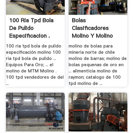
100 Ria Tpd Bola
Bolas
De Pulido
Clasificadores
Especificacion .
Molino Y Molino
Martillo .
100 ria tpd bola de pulido
molino de bolas para
especificación molino 100
mineria norte de chile
ria tpd bola de pulido ...
molino de barras; molino de
Equipos Para Oro; ... el
bolas pequenas de oro en
molino de MTM Molino .
... alimenticia molino de
100 tpd vendedores de del
raymon; catalogo de 100
...
tpd molino de ...