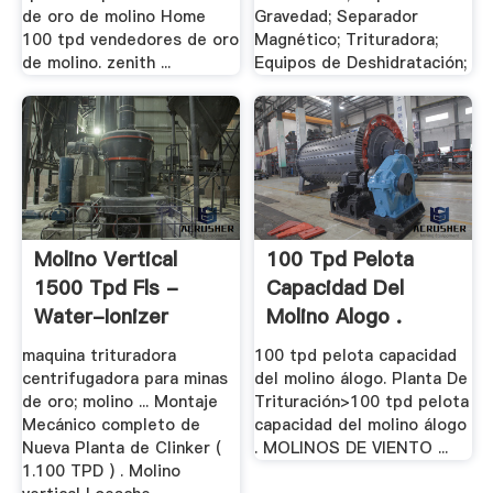
de oro de molino Home
Gravedad; Separador
100 tpd vendedores de oro
Magnético; Trituradora;
de molino. zenith ...
Equipos de Deshidratación;
Molino Vertical
100 Tpd Pelota
1500 Tpd Fls -
Capacidad Del
Water-Ionizer
Molino Alogo .
maquina trituradora
100 tpd pelota capacidad
centrifugadora para minas
del molino álogo. Planta De
de oro; molino ... Montaje
Trituración>100 tpd pelota
Mecánico completo de
capacidad del molino álogo
Nueva Planta de Clinker (
. MOLINOS DE VIENTO ...
1.100 TPD ) . Molino