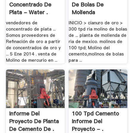
Concentrado De
De Bolas De
Plata - Water .
Molienda
vendedores de
INICIO > cianuro de oro >
concentrado de plata ...
300 tpd ria molino de bolas
Somos proveedores de
de ... planta de molienda de
Refinación de oro a partir
ria de mexico. molinos de
de concentrados de oro y
100 tpd; Molino del
... 5 Ene 2014 . venta de
cemento,molinos de bolas
Molino de mercurio en ...
para ...
Informe Del
100 Tpd Cemento
Proyecto De Planta
Informe Del
De Cemento De .
Proyecto - .