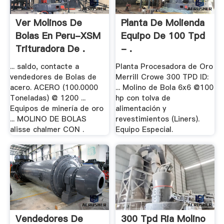
Ver Molinos De
Planta De Molienda
Bolas En Peru-XSM
Equipo De 100 Tpd
Trituradora De .
- .
... saldo, contacte a
Planta Procesadora de Oro
vendedores de Bolas de
Merrill Crowe 300 TPD ID:
acero. ACERO (100.0000
... Molino de Bola 6x6 @100
Toneladas) @ 1200 ...
hp con tolva de
Equipos de minería de oro
alimentación y
... MOLINO DE BOLAS
revestimientos (Liners).
alisse chalmer CON .
Equipo Especial.
Vendedores De
300 Tpd Ria Molino