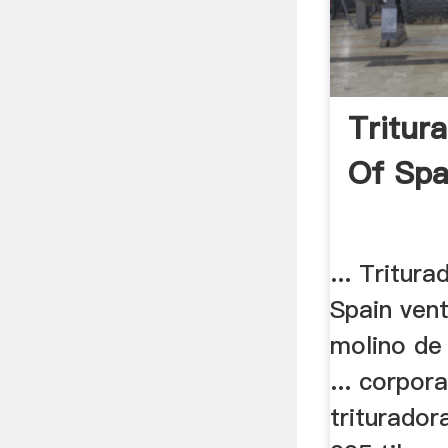
Tritur
Of Spa
... Tritur
Spain vent
molino de
... corpora
triturador