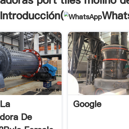
adoras port tiles molino d
 Introducción(
What
 La
Google
adora De