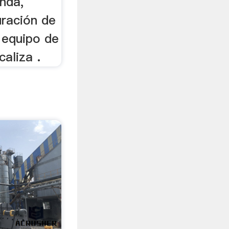
enda,
uración de
 equipo de
caliza .