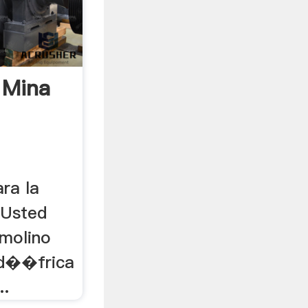
 Mina
ra la
; Usted
 molino
ud��frica
..