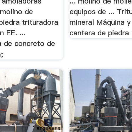
a amoladoras
... molino de moli
 molino de
equipos de ... Trit
piedra trituradora
mineral Máquina y
n EE. ...
cantera de piedra 
a de concreto de
;