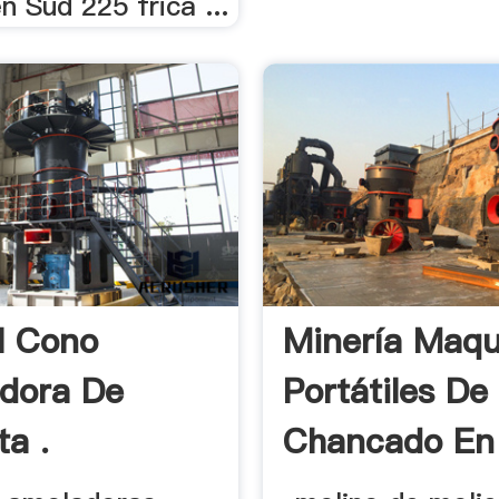
en Sud 225 frica ...
il Cono
Minería Maqu
adora De
Portátiles De
ta .
Chancado En 