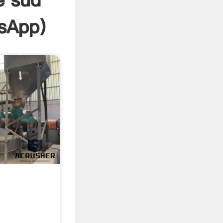
e sud
sApp
)