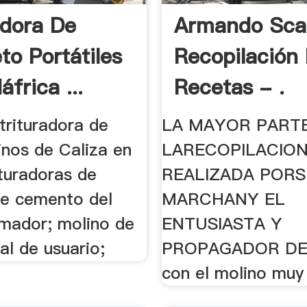
adora De
Armando Sca
to Portátiles
Recopilación
frica ...
Recetas - .
trituradora de
LA MAYOR PART
inos de Caliza en
LARECOPILACION
ituradoras de
REALIZADA POR
e cemento del
MARCHANY EL
mador; molino de
ENTUSIASTA Y
al de usuario;
PROPAGADOR DE L
con el molino muy 