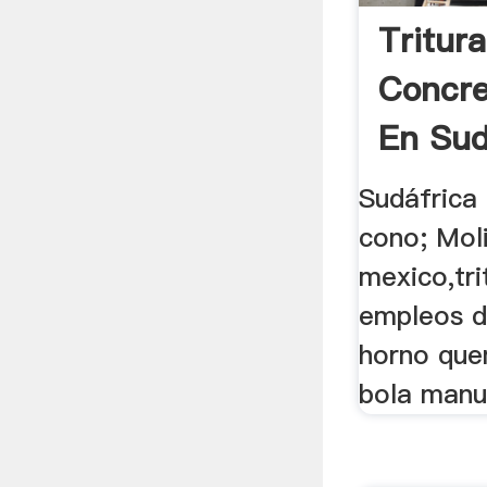
Tritur
Concre
En Sudá
Sudáfrica 
cono; Mol
mexico,tr
empleos d
horno que
bola manu