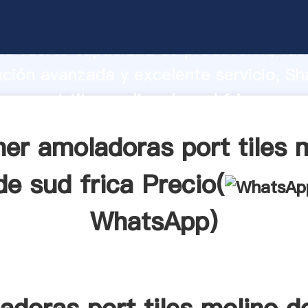
as port tiles molino de sud frica fabri
o fuerte capacidad de producción, fue
ación avanzada y excelente servicio, Sh
as port tiles molino de sud frica prov
valor y aporta valores a todos los client
er amoladoras port tiles 
de sud frica Precio(
WhatsApp
)