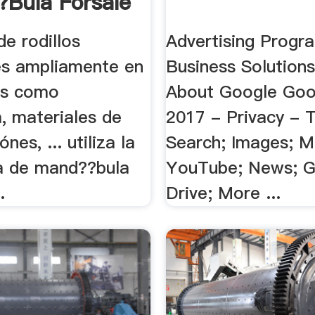
bula Forsale
de rodillos
Advertising Prog
s ampliamente en
Business Solution
os como
About Google Goo
, materiales de
2017 - Privacy - 
nes, ... utiliza la
Search; Images; M
ra de mand??bula
YouTube; News; G
.
Drive; More ...