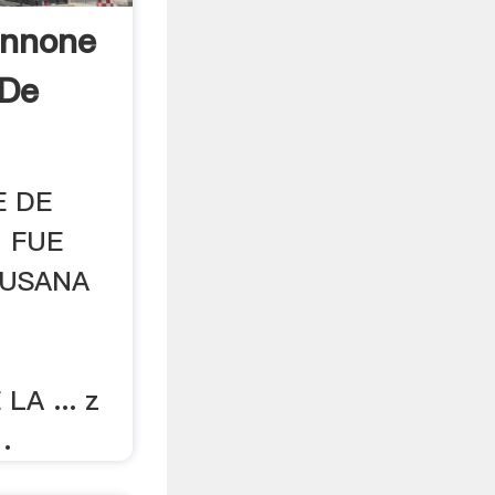
nnone
 De
E DE
 FUE
SUSANA
A ... z
.