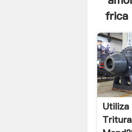
amol
frica
Utiliza
Tritur