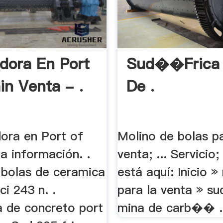
adora En Port
Sud��frica
in Venta - .
De .
adora en Port of
Molino de bolas pa
a información. .
venta; ... Servicio
 bolas de ceramica
está aquí: Inicio »
ci 243 n. .
para la venta » s
a de concreto port
mina de carb�� .