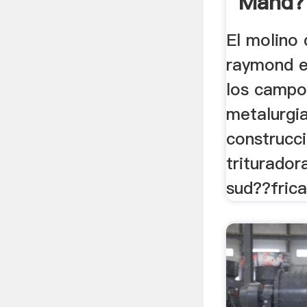
Mand??
El molino 
raymond e
los camp
metalurgia
construcció
triturado
sud??frica