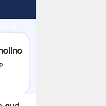
cante
rza de
anghai
eedor
es.
molino