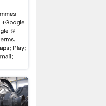
rammes
s +Google
gle ©
Terms.
aps; Play;
mail;