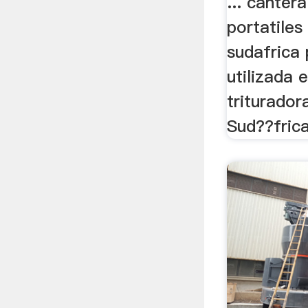
... canter
portatiles
sudafrica 
utilizada e
triturador
Sud??frica