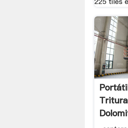
225 tiles 
Portát
Tritur
Dolomi