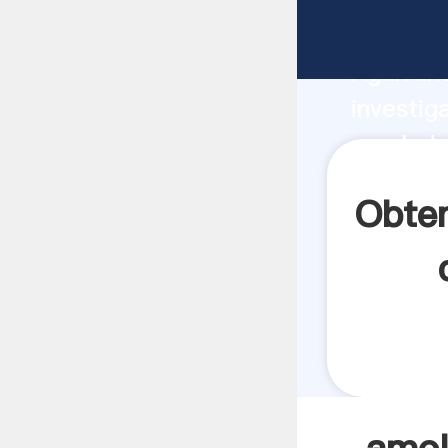
amolador
Agarrand
investig
amolador
crea el 
Obten