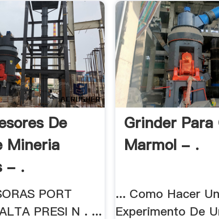
esores De
Grinder Para
e Mineria
Marmol - .
 - .
ORAS PORT
... Como Hacer U
ALTA PRESI N . ...
Experimento De U