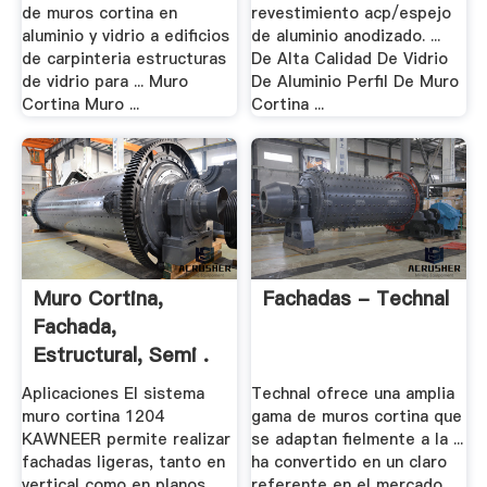
de muros cortina en
revestimiento acp/espejo
aluminio y vidrio a edificios
de aluminio anodizado. ...
de carpinteria estructuras
De Alta Calidad De Vidrio
de vidrio para ... Muro
De Aluminio Perfil De Muro
Cortina Muro ...
Cortina ...
Muro Cortina,
Fachadas - Technal
Fachada,
Estructural, Semi .
Aplicaciones El sistema
Technal ofrece una amplia
muro cortina 1204
gama de muros cortina que
KAWNEER permite realizar
se adaptan fielmente a la ...
fachadas ligeras, tanto en
ha convertido en un claro
vertical como en planos
referente en el mercado