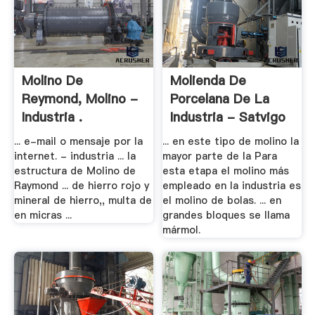
Molino De
Molienda De
Reymond, Molino -
Porcelana De La
Industria .
Industria - Satvigo
... e-mail o mensaje por la
... en este tipo de molino la
internet. - industria ... la
mayor parte de la Para
estructura de Molino de
esta etapa el molino más
Raymond ... de hierro rojo y
empleado en la industria es
mineral de hierro,, multa de
el molino de bolas. ... en
en micras ...
grandes bloques se llama
mármol.