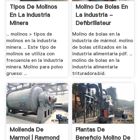
Tipos De Molinos
Molino De Bolas En
En La Industria
La Industria -
Minera
Defibrillateur
... molinos > tipos de
Molino de bolas en la
molinos en la industria
industria de mármol. molino
minera. ... Este tipo de
de bolas utilizados en la
molinos se utiliza con
industria alimentaria pdf. ...
frecuencia en la industria
molino de bolas en la
minera. Molino para polvo
industria alimentaria
grueso: ...
trituradora.bid.
Molienda De
Plantas De
Marmol | Raymond
Beneficio Molino De