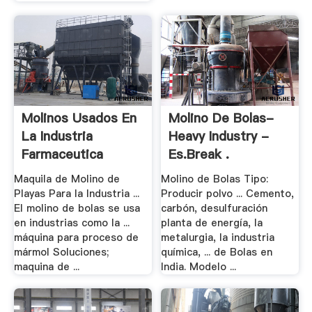
Molinos Usados En
Molino De Bolas-
La Industria
Heavy Industry -
Farmaceutica
Es.break .
Maquila de Molino de
Molino de Bolas Tipo:
Playas Para la Industria ...
Producir polvo ... Cemento,
El molino de bolas se usa
carbón, desulfuración
en industrias como la ...
planta de energía, la
máquina para proceso de
metalurgia, la industria
mármol Soluciones;
química, ... de Bolas en
maquina de ...
India. Modelo ...