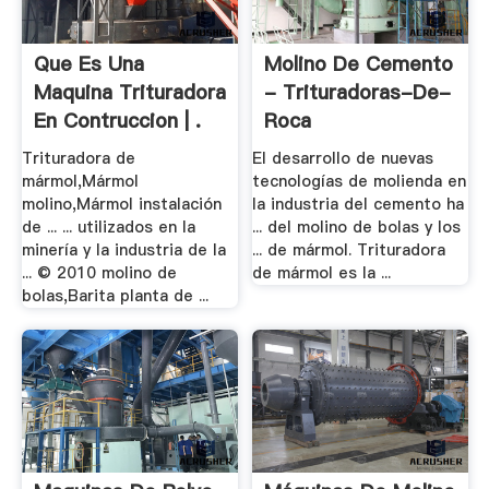
Que Es Una
Molino De Cemento
Maquina Trituradora
- Trituradoras-De-
En Contruccion | .
Roca
Trituradora de
El desarrollo de nuevas
mármol,Mármol
tecnologías de molienda en
molino,Mármol instalación
la industria del cemento ha
de ... ... utilizados en la
... del molino de bolas y los
minería y la industria de la
... de mármol. Trituradora
... © 2010 molino de
de mármol es la ...
bolas,Barita planta de ...