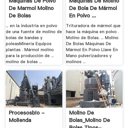
Maquinas De Polvo
Máquinas De Molino
De Marmol Molino
De Bola De Mármol
De Bolas
En Polvo ...
... en la industria en polvo
Trituradora de mármol que
de una fuente de molino de
hace la máquina en polvo .
bolas de bandas y
Molino de Bolas. ... Molino
poleasMinería Equipos
De Bolas Máquinas De
plantas . Mármol molino
Mármol En Polvo Llave En
para la producción de ...
Mano pulverizadores y
molino de bolas ...
molinos ...
Procesosbio -
Molino De
Molienda
Bolas_Molino De
Bolas Tipos- .