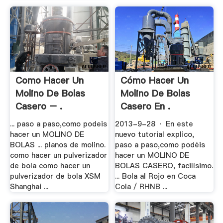
Como Hacer Un
Cómo Hacer Un
Molino De Bolas
Molino De Bolas
Casero – .
Casero En .
... paso a paso,como podeis
2013-9-28 · En este
hacer un MOLINO DE
nuevo tutorial explico,
BOLAS ... planos de molino.
paso a paso,como podéis
como hacer un pulverizador
hacer un MOLINO DE
de bola como hacer un
BOLAS CASERO, facilísimo.
pulverizador de bola XSM
... Bola al Rojo en Coca
Shanghai ...
Cola / RHNB ...