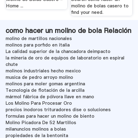
Home ...
molino de bolas casero to
find your need.
como hacer un molino de bola Relación
molino de martillos nacionales
molinos para porfido en italia
La calidad superior de la chancadora deimpacto
la minería de oro de equipos de laboratorio en espiral
chute
molinos industriales hecho mexico
musica de pedro arroyo molino
molinos para moler gomas argentina
Tecnología de flotación de la arcilla
mármol fábrica de pólvora llave en mano
Los Molino Para Procesar Oro
precios inodoros trituradores dise o soluciones
formulas para hacer un molino de biento
Molino Picadora De 52 Martillos
milanuncios molinos a bolas
propiedades de la bentonita