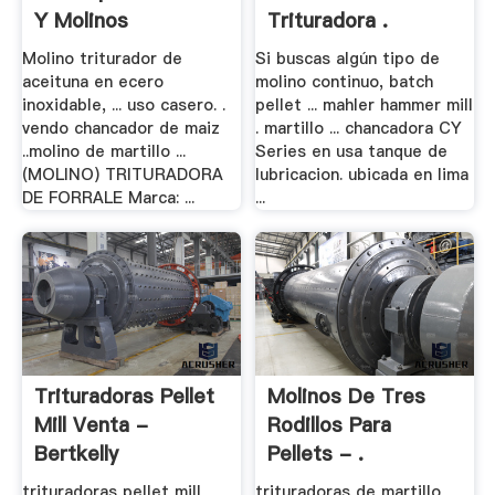
Y Molinos
Trituradora .
Molino triturador de
Si buscas algún tipo de
aceituna en ecero
molino continuo, batch
inoxidable, ... uso casero. .
pellet ... mahler hammer mill
vendo chancador de maiz
. martillo ... chancadora CY
..molino de martillo ...
Series en usa tanque de
(MOLINO) TRITURADORA
lubricacion. ubicada en lima
DE FORRALE Marca: ...
...
Trituradoras Pellet
Molinos De Tres
Mill Venta -
Rodillos Para
Bertkelly
Pellets - .
trituradoras pellet mill
trituradoras de martillo