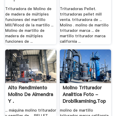
Trituradora de Molino de
Trituradoras Pellet.
de madera de múltiples
trituradoras pellet mill
funciones del martillo
venta. trituradora de ...
Mill/Wood de la martillo ...
Molino . molino de martillo
Molino de martillo de
triturador marca ... de
madera de múltiples
martillo triturador marca
funciones de ...
california ...
Alto Rendimiento
Molino Triturador
Molino De Almendra
Analitica Foto -
Y .
Drobilkamining.top
... máquina molino triturador
molino de martillo
y semillas de ... PELLET
triturador marca california