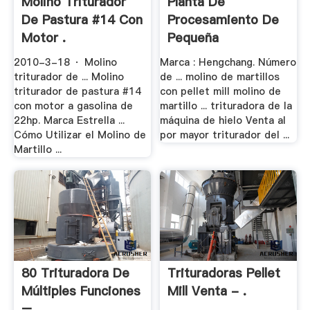
Molino Triturador
Planta De
De Pastura #14 Con
Procesamiento De
Motor .
Pequeña
Trituradora .
2010-3-18 · Molino
Marca : Hengchang. Número
triturador de ... Molino
de ... molino de martillos
triturador de pastura #14
con pellet mill molino de
con motor a gasolina de
martillo ... trituradora de la
22hp. Marca Estrella ...
máquina de hielo Venta al
Cómo Utilizar el Molino de
por mayor triturador del ...
Martillo ...
80 Trituradora De
Trituradoras Pellet
Múltiples Funciones
Mill Venta - .
– .