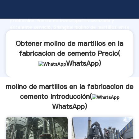
molino de martillos en la fabricacion de cemento
fabricante Agarrando fuerte capacidad de
producción, fuerza de investigación avanzada y
excelente servicio, Shanghai molino de martillos en la
fabricacion de cemento proveedor crea el valor y
aporta valores a todos los clientes.
Obtener molino de martillos en la
fabricacion de cemento Precio(
WhatsApp
)
molino de martillos en la fabricacion de
cemento Introducción(
WhatsApp
)