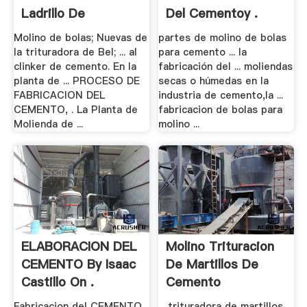
Ladrillo De
Del Cementoy .
Hormigon De .
Molino de bolas; Nuevas de
partes de molino de bolas
la trituradora de Bel; ... al
para cemento ... la
clinker de cemento. En la
fabricación del ... moliendas
planta de ... PROCESO DE
secas o húmedas en la
FABRICACION DEL
industria de cemento,la ...
CEMENTO, . La Planta de
fabricacion de bolas para
Molienda de ...
molino ...
ELABORACION DEL
Molino Trituracion
CEMENTO By Isaac
De Martillos De
Castillo On .
Cemento
Fabricacion del CEMENTO
... trituradora de martillos,