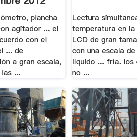
mbre 2012
ciómetro, plancha
Lectura simultane
on agitador ... el
temperatura en la 
acuerdo con el
LCD de gran tamañ
 ... de
con una escala de 
ción a gran escala,
líquido ... fría. lo
las ...
no ...