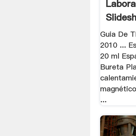
Labora
Slides
Guia De T
2010 ... E
20 ml Espá
Bureta Pl
calentami
magnético
...