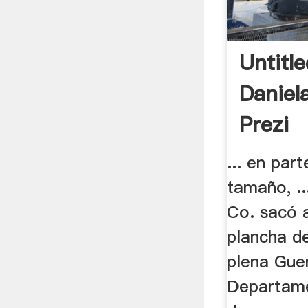
Untitl
Daniel
Prezi
... en par
tamaño, ..
Co. sacó a
plancha de
plena Guer
Departam