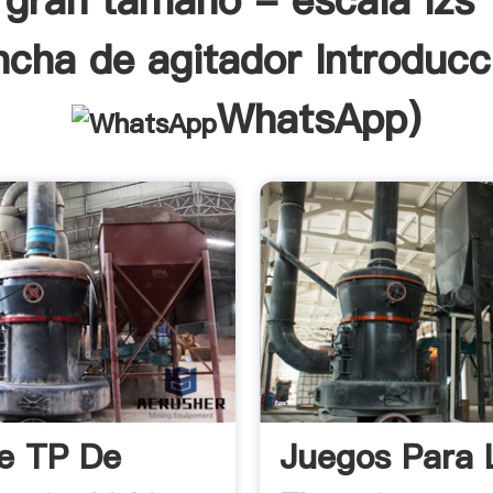
gran tamaño - escala lzs 
ncha de agitador Introducc
WhatsApp
)
e TP De
Juegos Para 