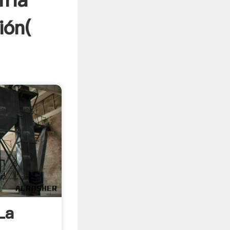
fría
ión(
La