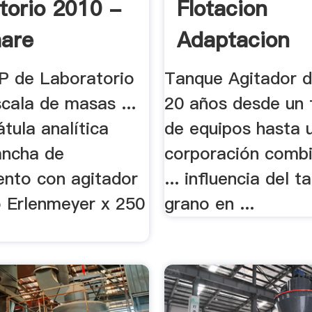
torio 2010 -
Flotacion
hare
Adaptacion
P de Laboratorio
Tanque Agitador de
scala de masas ...
20 años desde un 
tula analítica
de equipos hasta 
ancha de
corporación combi
ento con agitador
... influencia del 
 Erlenmeyer x 250
grano en ...