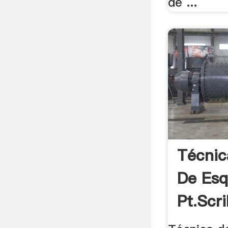
de ...
Técnic
De Esq
Pt.scr