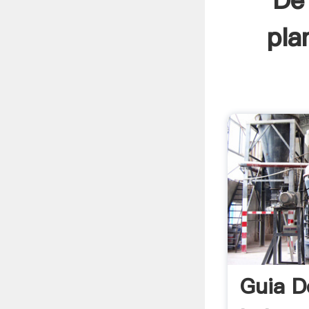
De 
pla
Guia D