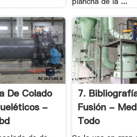
plancha de la ...
a De Colado
7. Bibliografí
ueléticos -
Fusión - Med
ibd
Todo