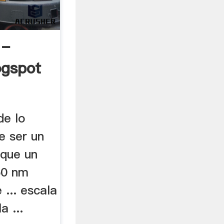
 -
ogspot
de lo
e ser un
 que un
50 nm
 ... escala
a ...