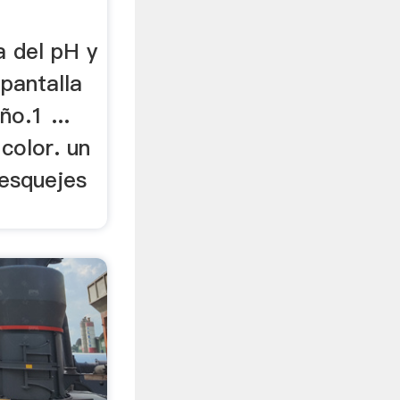
a del pH y
pantalla
o.1 ...
color. un
s esquejes