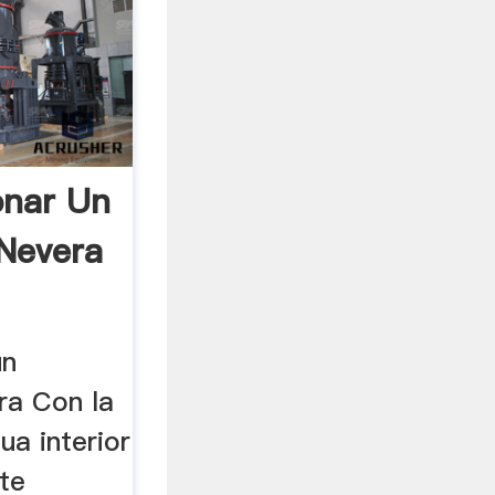
onar Un
Nevera
un
ra Con la
ua interior
te