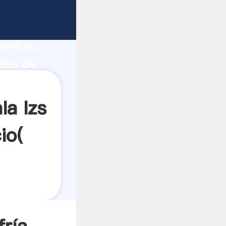
itador
ucción,
rvicio,
ncha de
es a
la lzs
io(