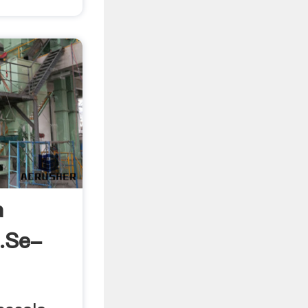
a
.se-