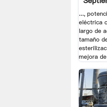
Septie
..., poten
eléctrica c
largo de 
tamaño del
esteriliza
mejora de 