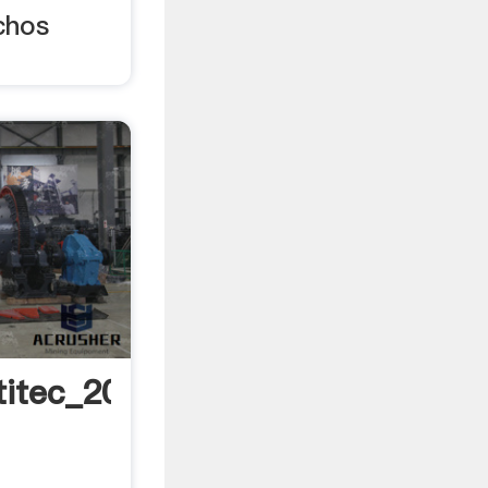
chos
titec_2010