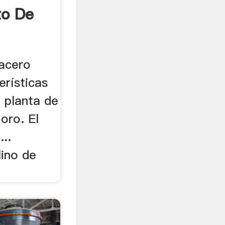
to De
 acero
erísticas
a planta de
oro. El
...
lino de