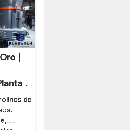
Oro |
lanta .
molinos de
eos.
, ...