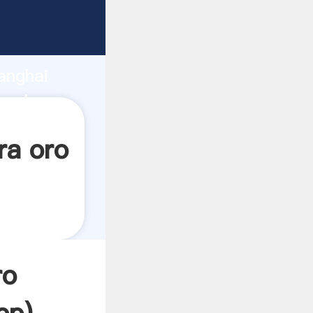
ando
anghai
 valor y
ra oro
ro