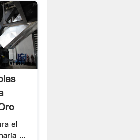
olas
a
Oro
ra el
aria ...