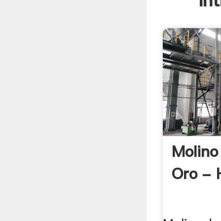
In
Molino
Oro - 