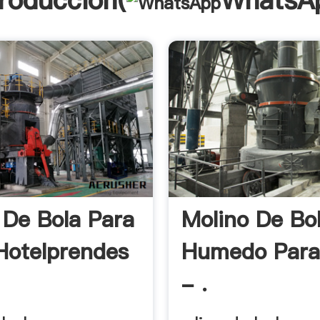
troducción(
WhatsA
 De Bola Para
Molino De Bo
Hotelprendes
Humedo Para
- .