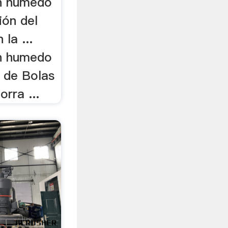
en humedo
ión del
la ...
en humedo
o de Bolas
rra ...