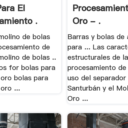
Para El
Procesamien
amiento .
Oro - .
molino de bolas
Barras y bolas de
rocesamiento de
para ... Las caract
 molino de bolas ..
estructurales de l
os for bolas para
procesamiento de 
 oro bolas para
uso del separador 
oro ...
Santurbán y el Mo
Oro ...