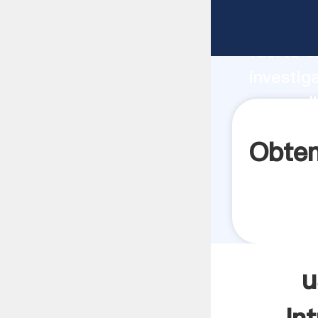
uso moli
fuerte c
investig
uso moli
aporta v
Obten
u