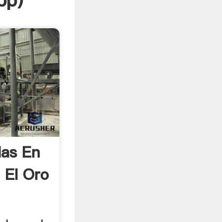
pp
)
las En
 El Oro