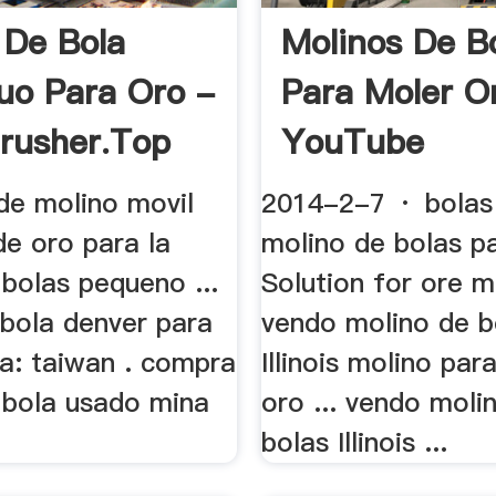
 De Bola
Molinos De B
uo Para Oro -
Para Moler O
rusher.top
YouTube
 de molino movil
2014-2-7 · bolas
de oro para la
molino de bolas pa
bolas pequeno ...
Solution for ore mi
 bola denver para
vendo molino de b
ia: taiwan . compra
Illinois molino par
 bola usado mina
oro ... vendo moli
bolas Illinois ...