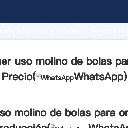
no de bolas para oro fabricante Agarr
apacidad de producción, fuerza de
ación avanzada y excelente servicio, Sh
no de bolas para oro proveedor crea el
alores a todos los clientes.
er uso molino de bolas pa
Precio(
WhatsApp
)
so molino de bolas para o