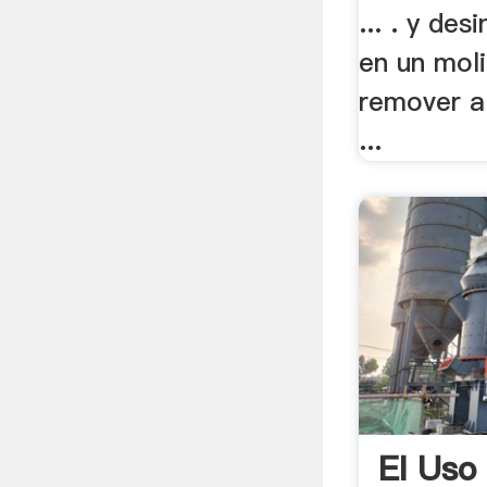
... . y des
en un mol
remover a
...
El Uso