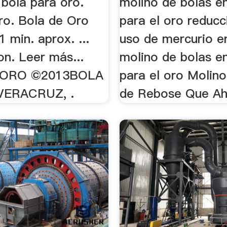
 bola para oro.
molino de bolas 
ro. Bola de Oro
para el oro reducc
 min. aprox. ...
uso de mercurio en 
on. Leer más...
molino de bolas 
 ORO ©2013BOLA
para el oro Molin
VERACRUZ, .
de Rebose Que Aho