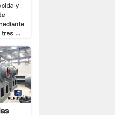
ocida y
de
 mediante
tres ...
las