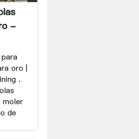
olas
ro -
 para
ra oro |
ning .
olas
a moler
no de