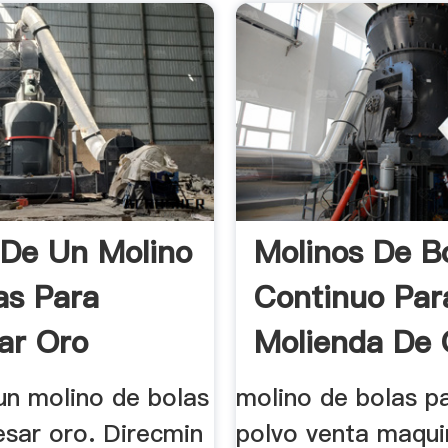
 De Un Molino
Molinos De B
as Para
Continuo Par
ar Oro
Molienda De 
un molino de bolas
molino de bolas pa
esar oro. Direcmin
polvo venta maquin