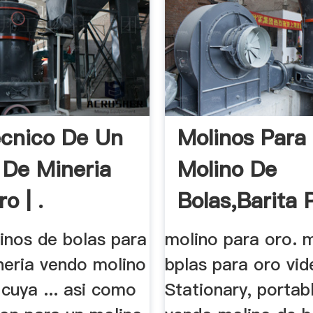
cnico De Un
Molinos Para 
 De Mineria
Molino De
o | .
Bolas,Barita P
inos de bolas para
molino para oro. 
neria vendo molino
bplas para oro vid
 cuya ... asi como
Stationary, portable