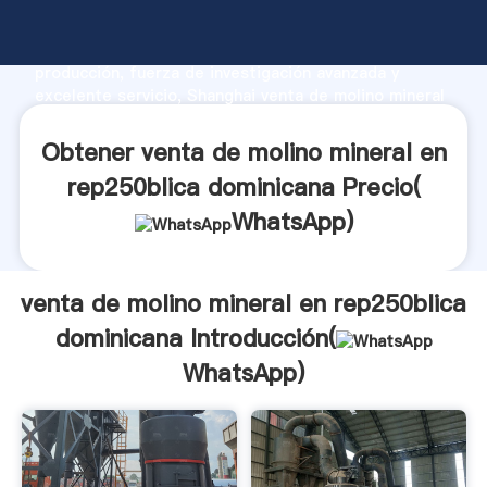
venta de molino mineral en rep250blica dominicana
fabricante Agarrando fuerte capacidad de
producción, fuerza de investigación avanzada y
excelente servicio, Shanghai venta de molino mineral
en rep250blica dominicana proveedor crea el valor y
aporta valores a todos los clientes.
Obtener venta de molino mineral en
rep250blica dominicana Precio(
WhatsApp
)
venta de molino mineral en rep250blica
dominicana Introducción(
WhatsApp
)