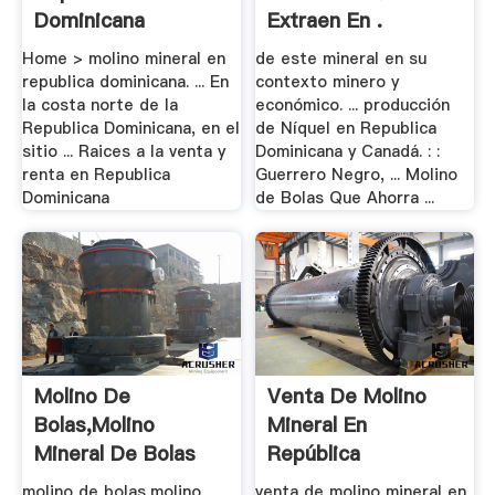
Dominicana
Extraen En .
Home > molino mineral en
de este mineral en su
republica dominicana. ... En
contexto minero y
la costa norte de la
económico. ... producción
Republica Dominicana, en el
de Níquel en Republica
sitio ... Raices a la venta y
Dominicana y Canadá. : :
renta en Republica
Guerrero Negro, ... Molino
Dominicana
de Bolas Que Ahorra ...
Molino De
Venta De Molino
Bolas,molino
Mineral En
Mineral De Bolas
República
Para .
Dominicana
molino de bolas,molino
venta de molino mineral en