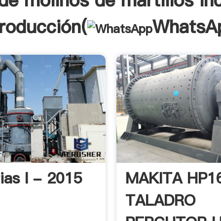
de molinos de martillos ind
troducción(
WhatsA
ias I - 2015
MAKITA HP1
TALADRO