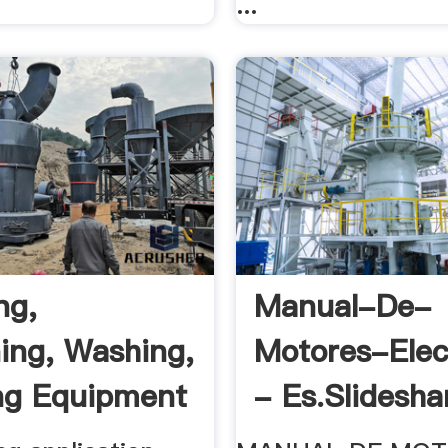
...
ng,
Manual-De-
ing, Washing,
Motores-Elec
ng Equipment
- Es.slidesha