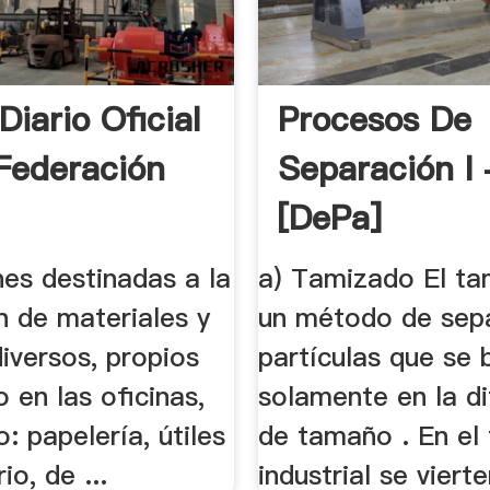
iario Oficial
Procesos De
Federación
Separación I 
[DePa]
Departamento
es destinadas a la
a) Tamizado El ta
n de materiales y
un método de sep
diversos, propios
partículas que se 
o en las oficinas,
solamente en la di
: papelería, útiles
de tamaño . En el
io, de ...
industrial se viert