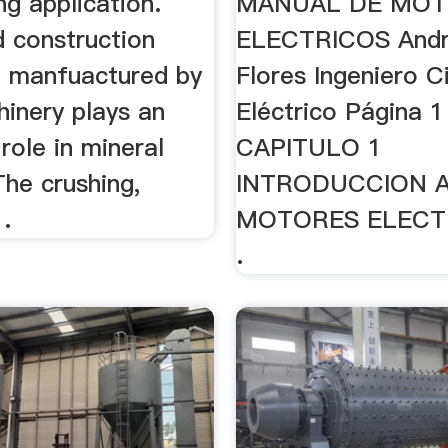
g application.
MANUAL DE MO
d construction
ELECTRICOS Andr
 manfuactured by
Flores Ingeniero Ci
nery plays an
Eléctrico Página 1
role in mineral
CAPITULO 1
The crushing,
INTRODUCCION A
 .
MOTORES ELECTR
.