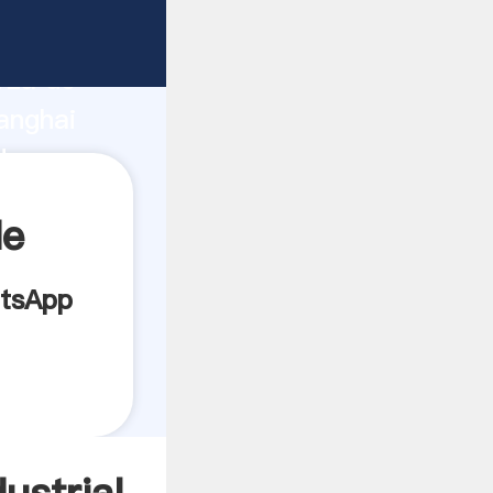
nte
rza de
anghai
dor crea
de