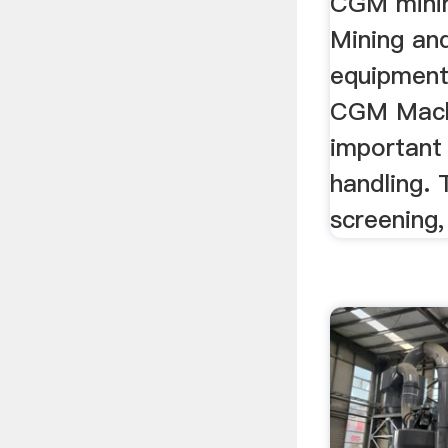
CGM minin
Mining an
equipment
CGM Machi
important 
handling. 
screening,