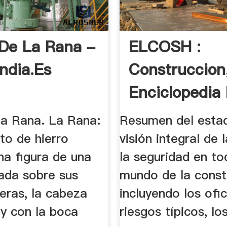
De La Rana -
ELCOSH :
andia.es
Construccion
Enciclopedia
Salud Y .
la Rana. La Rana:
Resumen del esta
to de hierro
visión integral de 
na figura de una
la seguridad en to
tada sobre sus
mundo de la const
eras, la cabeza
incluyendo los ofic
 y con la boca
riesgos típicos, l