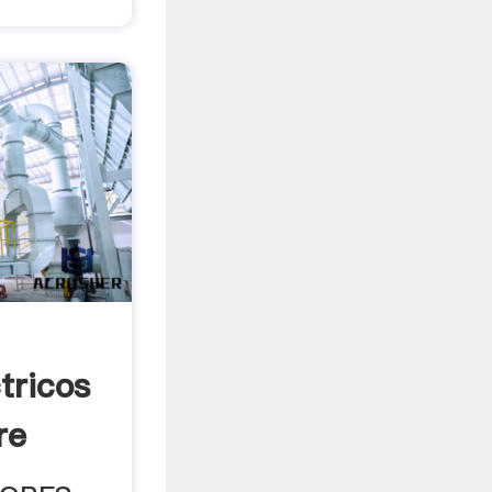
tricos
re