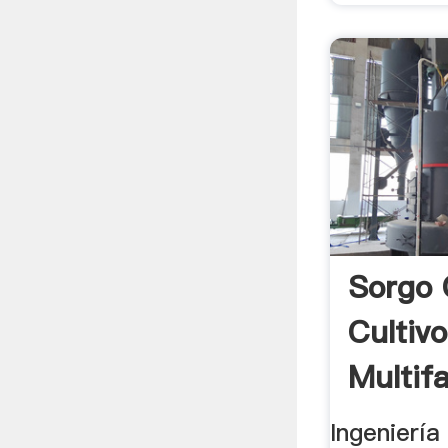
Sorgo
Cultivo
Multif
La .
Ingeniería