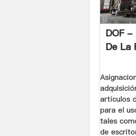
DOF - D
De La 
Asignacion
adquisició
artículos 
para el us
tales como
de escritor