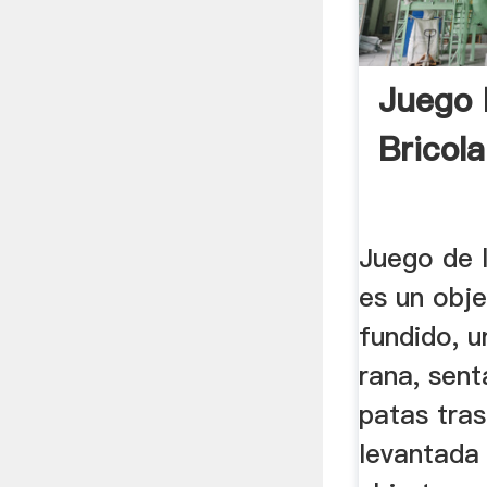
Juego 
Bricol
Juego de 
es un obje
fundido, u
rana, sen
patas tras
levantada