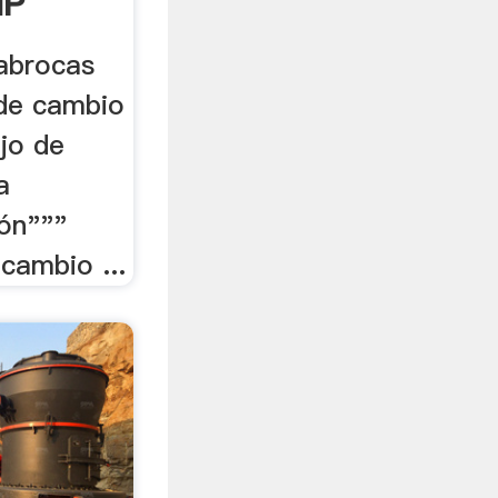
HP
abrocas
 de cambio
jo de
a
ión"""
cambio ...