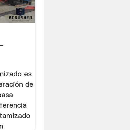
-
 De ...
mizado es
aración de
basa
ferencia
 tamizado
en