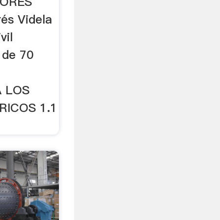
TORES
és Videla
vil
 de 70
 LOS
ICOS 1.1