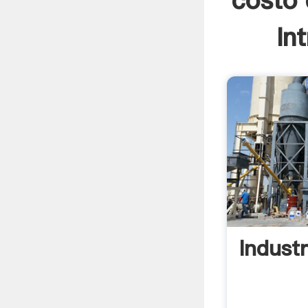
costo 
In
Industr