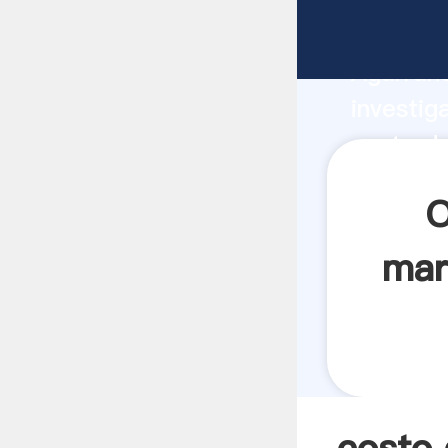
costo de
Agarrand
investig
costo de
el valor
O
mart