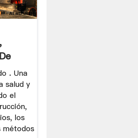
,
 De
do . Una
la salud y
do el
rucción,
ios, los
os métodos