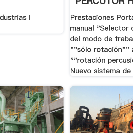
PERCUTOR 
1620
dustrias I
Prestaciones Port
manual "Selector
del modo de traba
""sólo rotación"" 
""rotación percus
Nuevo sistema de 