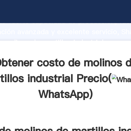
 molinos de martillos industrial fabrica
o fuerte capacidad de producción, fue
ación avanzada y excelente servicio, Sh
 molinos de martillos industrial provee
 y aporta valores a todos los clientes.
btener costo de molinos 
illos industrial Precio(
WhatsApp
)