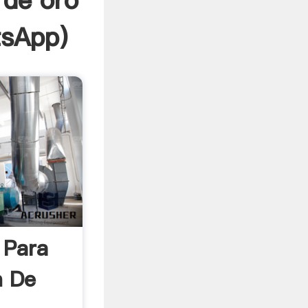
 de oro
sApp
)
 Para
n De