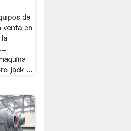
quipos de
a venta en
 la
..
 maquina
o jack ...