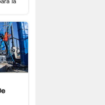
ara la
De