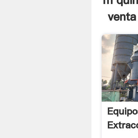
m quin
venta
Equipo
Extrac