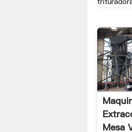
triturador
Maqui
Extrac
Mesa V