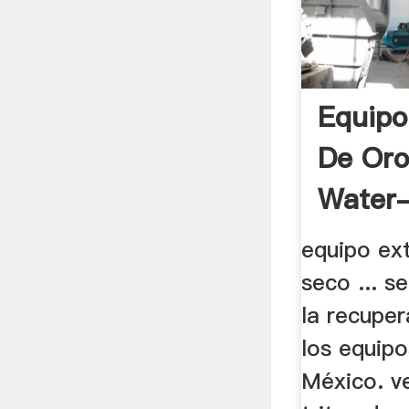
Equipo
De Oro
Water-
equipo ex
seco ... s
la recupe
los equipo
México. v