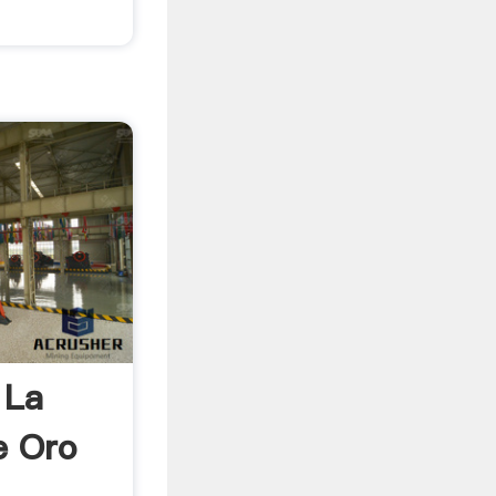
 La
e Oro