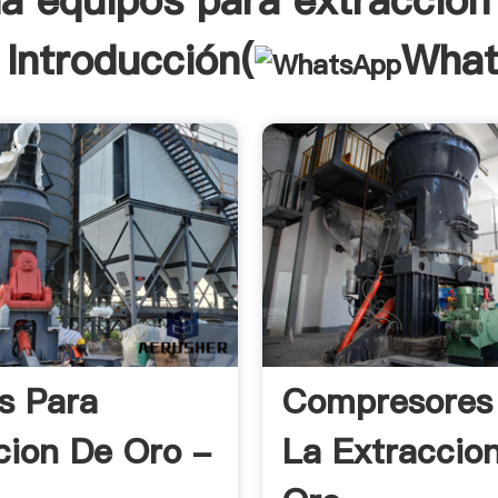
a equipos para extraccion
 Introducción(
What
s Para
Compresores
cion De Oro -
La Extraccio