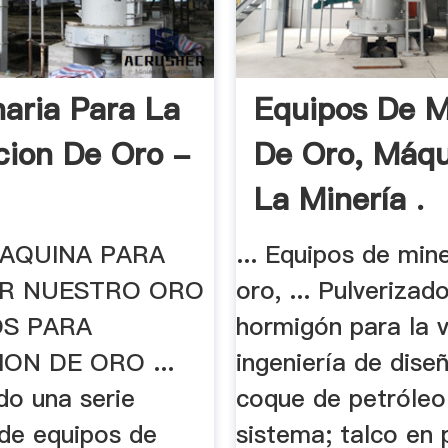
aria Para La
Equipos De M
cion De Oro -
De Oro, Máqu
La Minería .
AQUINA PARA
... Equipos de min
R NUESTRO ORO
oro, ... Pulverizad
POS PARA
hormigón para la 
ON DE ORO ...
ingeniería de dise
do una serie
coque de petróleo
de equipos de
sistema; talco en 