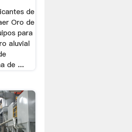
icantes de
aer Oro de
quipos para
ro aluvial
de
a de ...