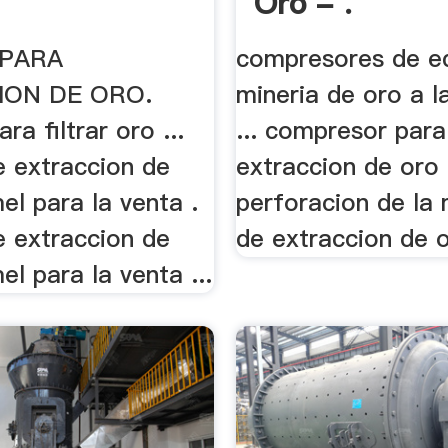
Oro - .
 PARA
compresores de e
ION DE ORO.
mineria de oro a l
ra filtrar oro ...
... compresor para
e extraccion de
extraccion de oro .
l para la venta .
perforacion de la
e extraccion de
de extraccion de or
l para la venta ...