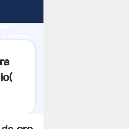
ucción,
rvicio,
ro venta
s los
ra
io(