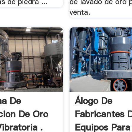
as de piedra ...
de lavado de oro p
venta.
na De
Álogo De
cion De Oro
Fabricantes 
ibratoria .
Equipos Para