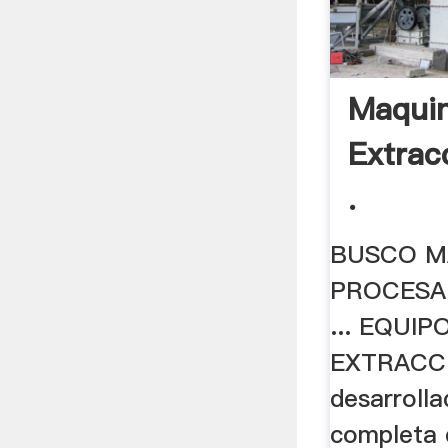
Maquin
Extrac
.
BUSCO M
PROCESA
... EQUI
EXTRACCI
desarrolla
completa 