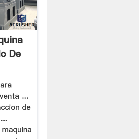
quina
do De
para
venta ...
accion de
...
e maquina