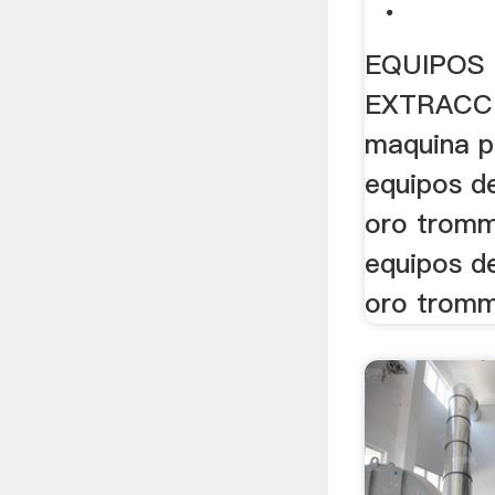
.
EQUIPOS
EXTRACC
maquina pa
equipos d
oro tromme
equipos d
oro tromme