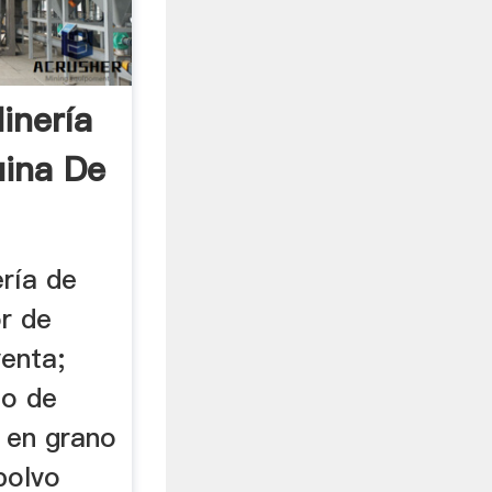
inería
ina De
ería de
or de
venta;
ño de
 en grano
polvo