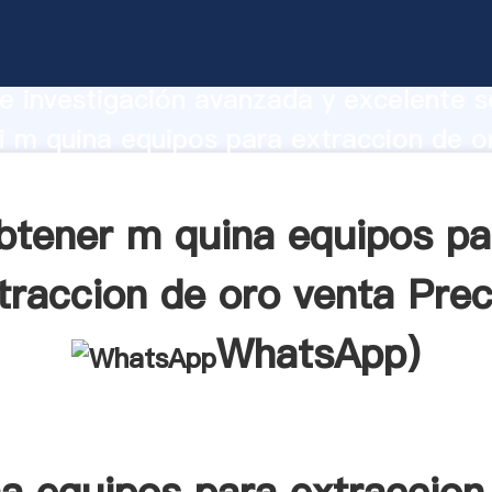
equipos para extraccion de oro venta
te Agarrando fuerte capacidad de prod
e investigación avanzada y excelente se
 m quina equipos para extraccion de o
r crea el valor y aporta valores a todo
btener m quina equipos pa
traccion de oro venta Prec
WhatsApp
)