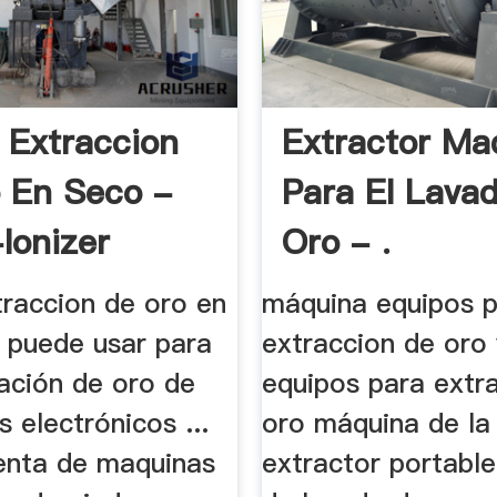
 Extraccion
Extractor Ma
 En Seco -
Para El Lava
Ionizer
Oro - .
traccion de oro en
máquina equipos 
e puede usar para
extraccion de oro 
ración de oro de
equipos para extr
s electrónicos ...
oro máquina de la 
enta de maquinas
extractor portabl