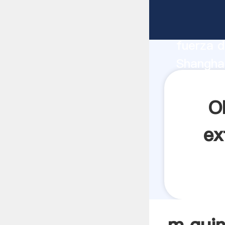
m quina 
fabrican
fuerza d
Shanghai
proveedo
clientes.
O
ex