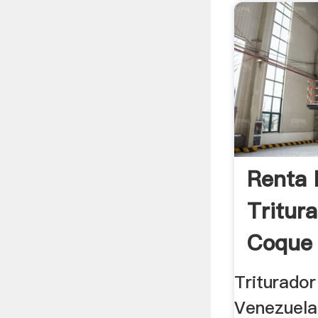
Renta 
Tritur
Coque 
En .
Triturado
Venezuela,