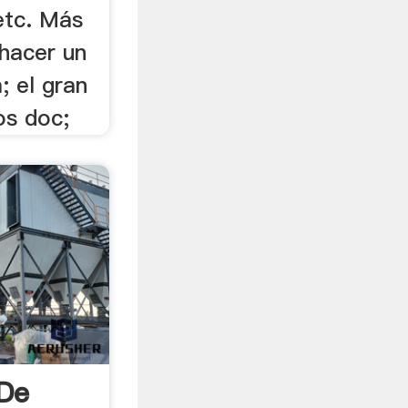
etc. Más
 hacer un
a; el gran
os doc;
 De