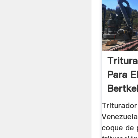
Tritur
Para E
Bertkel
Triturado
Venezuela,
coque de 