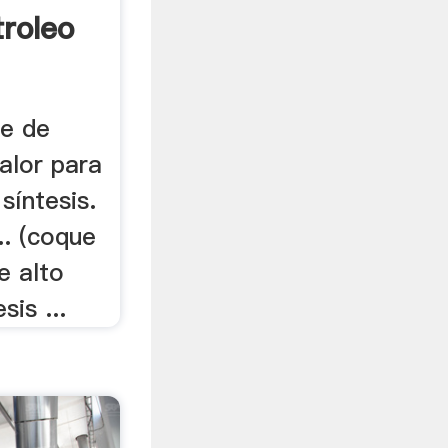
roleo
ue de
alor para
síntesis.
... (coque
e alto
sis ...