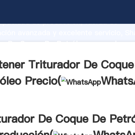
dor De Coque De Petróleo fabricante A
apacidad de producción, fuerza de
ación avanzada y excelente servicio, Sh
or De Coque De Petróleo proveedor cr
aporta valores a todos los clientes.
tener Triturador De Coque
óleo Precio(
Whats
turador De Coque De Petr