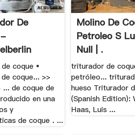
ador De
Molino De C
 -
Petroleo S L
elberlin
Null | .
s de coque •
triturador de coqu
 de coque... >>
petróleo... tritura
 ... de coque de
hueso Triturador 
producido en una
(Spanish Edition):
pos y
Haas, Luis ...
ticas de coque . ...