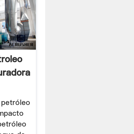
roleo
uradora
 petróleo
impacto
petróleo