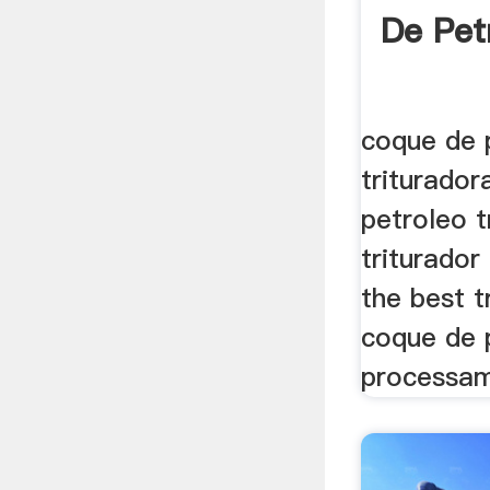
De Petr
coque de 
triturador
petroleo t
triturador
the best t
coque de 
processam