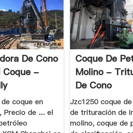
adora De Cono
Coque De Pet
l Coque -
Molino - Trit
ly
De Cono
r de coque en
Jzc1250 coque de
 Precio de ... el
de trituración de 
petróleo
molino, coque de 