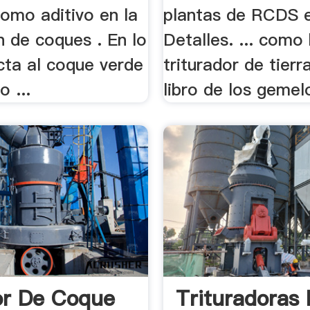
omo aditivo en la
plantas de RCDS 
n de coques . En lo
Detalles. ... como
cta al coque verde
triturador de tierr
o ...
libro de los gemel
or De Coque
Trituradoras