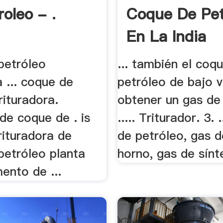
oleo - .
Coque De Pet
En La India
petróleo
... también el coq
a ... coque de
petróleo de bajo v
rituradora.
obtener un gas de 
 de coque de . is
..... Triturador. 3. 
rituradora de
de petróleo, gas d
petróleo planta
horno, gas de sínte
ento de ...