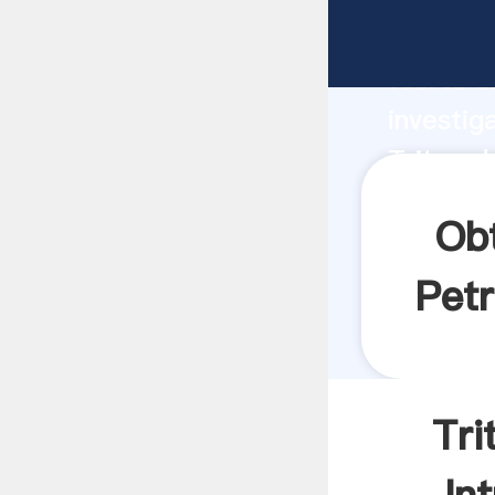
Tritura
fuerte c
investig
Triturad
valor y 
Ob
Petr
Tri