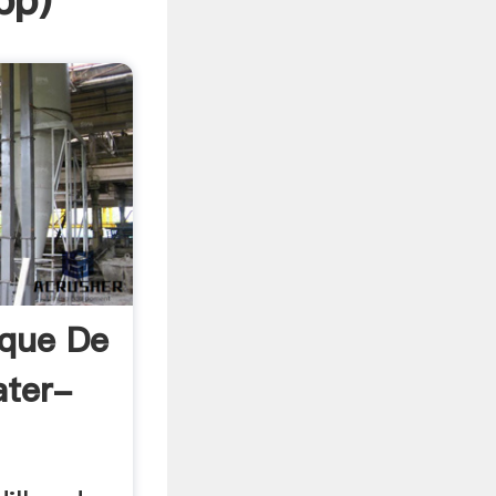
pp
)
oque De
ater-