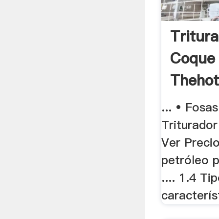
Tritur
Coque
Thehot
... • Fosa
Triturador
Ver Precio
petróleo 
.... 1.4 Ti
caracterís