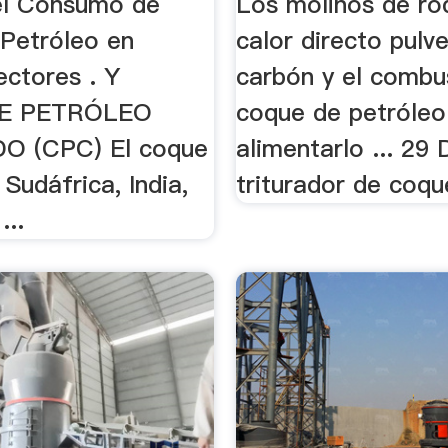
del Consumo de
Los molinos de rod
Petróleo en
calor directo pulve
ectores . Y
carbón y el combu
E PETRÓLEO
coque de petróleo
O (CPC) El coque
alimentarlo ... 29 
 Sudáfrica, India,
triturador de coque
...