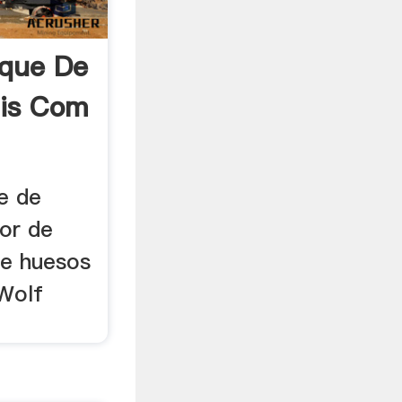
oque De
uis Com
e de
dor de
de huesos
 Wolf