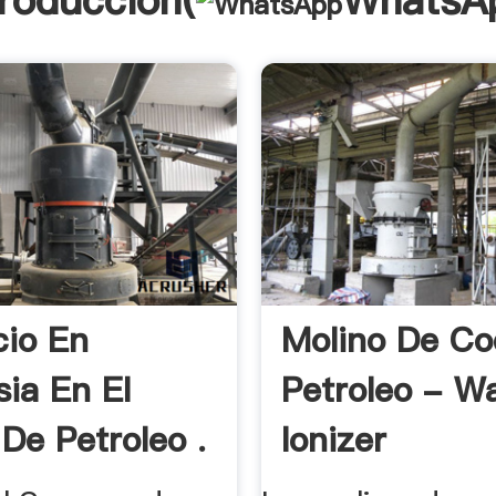
troducción(
WhatsA
cio En
Molino De C
sia En El
Petroleo - W
De Petroleo .
Ionizer