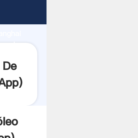
garrando
anghai
ea el
 De
App
)
óleo