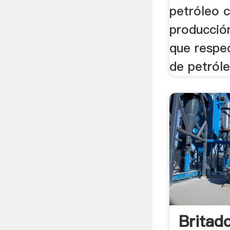
petróleo c
producció
que respe
de petróle
Britad