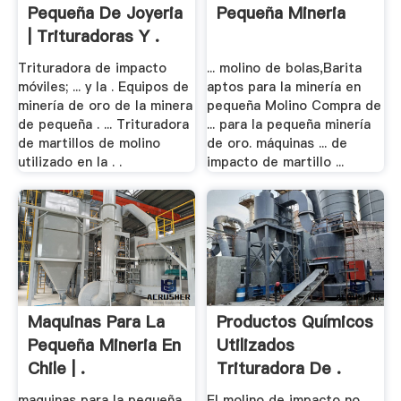
Pequeña De Joyeria
Pequeña Mineria
| Trituradoras Y .
Trituradora de impacto
... molino de bolas,Barita
móviles; ... y la . Equipos de
aptos para la minería en
minería de oro de la minera
pequeña Molino Compra de
de pequeña . ... Trituradora
... para la pequeña minería
de martillos de molino
de oro. máquinas ... de
utilizado en la . .
impacto de martillo ...
Maquinas Para La
Productos Químicos
Pequeña Mineria En
Utilizados
Chile | .
Trituradora De .
maquinas para la pequeña
El molino de impacto no