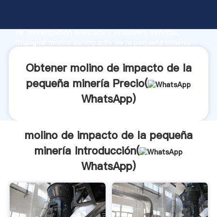
molino de impacto de la pequeña minería fabricante
Agarrando fuerte capacidad de producción, fuerza
de investigación avanzada y excelente servicio,
Shanghai molino de impacto de la pequeña minería
proveedor crea el valor y aporta valores a todos los
clientes.
Obtener molino de impacto de la
pequeña minería Precio(
WhatsApp
)
molino de impacto de la pequeña
minería Introducción(
WhatsApp
)