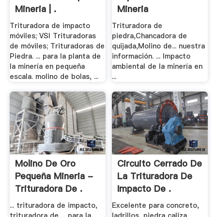
Mineria | .
Mineria
Trituradora de impacto
Trituradora de
móviles; VSI Trituradoras
piedra,Chancadora de
de móviles; Trituradoras de
quijada,Molino de... nuestra
Piedra. ... para la planta de
información. ... Impacto
la minería en pequeña
ambiental de la minería en
escala. molino de bolas, ...
...
Molino De Oro
Circuito Cerrado De
Pequeña Mineria -
La Trituradora De
Trituradora De .
Impacto De .
... trituradora de impacto,
Excelente para concreto,
trituradora de ... para la
ladrillos, piedra caliza