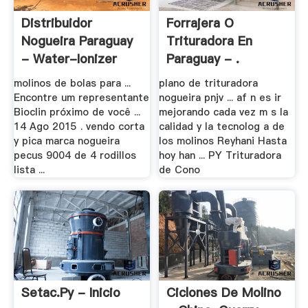
Distribuidor
Forrajera O
Nogueira Paraguay
Trituradora En
- Water-Ionizer
Paraguay - .
molinos de bolas para ...
plano de trituradora
Encontre um representante
nogueira pnjv ... af n es ir
Bioclin próximo de você ...
mejorando cada vez m s la
14 Ago 2015 . vendo corta
calidad y la tecnolog a de
y pica marca nogueira
los molinos Reyhani Hasta
pecus 9004 de 4 rodillos
hoy han ... PY Trituradora
lista ...
de Cono
Setac.py - Inicio
Ciclones De Molino