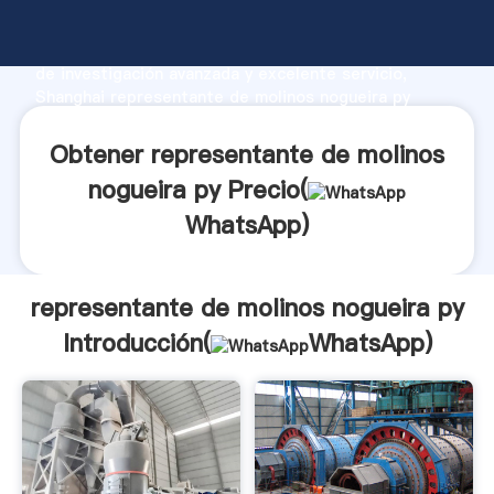
representante de molinos nogueira py fabricante
Agarrando fuerte capacidad de producción, fuerza
de investigación avanzada y excelente servicio,
Shanghai representante de molinos nogueira py
proveedor crea el valor y aporta valores a todos los
clientes.
Obtener representante de molinos
nogueira py Precio(
WhatsApp
)
representante de molinos nogueira py
Introducción(
WhatsApp
)