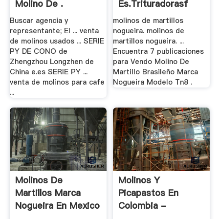
Molino De .
Es.trituradorasf
Buscar agencia y
molinos de martillos
representante; El ... venta
nogueira. molinos de
de molinos usados ... SERIE
martillos nogueira. ...
PY DE CONO de
Encuentra 7 publicaciones
Zhengzhou Longzhen de
para Vendo Molino De
China e.es SERIE PY ...
Martillo Brasileño Marca
venta de molinos para cafe
Nogueira Modelo Tn8 .
...
Molinos De
Molinos Y
Martillos Marca
Picapastos En
Nogueira En Mexico
Colombia -
Mncollege