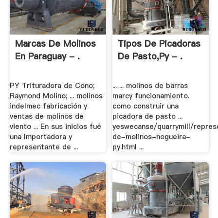
Marcas De Molinos
Tipos De Picadoras
En Paraguay - .
De Pasto,py - .
PY Trituradora de Cono;
... ... molinos de barras
Raymond Molino; ... molinos
marcy funcionamiento.
indelmec fabricación y
como construir una
ventas de molinos de
picadora de pasto ...
viento ... En sus inicios fué
yeswecanse/quarrymill/repre
una Importadora y
de-molinos-nogueira-
representante de ...
py.html ...