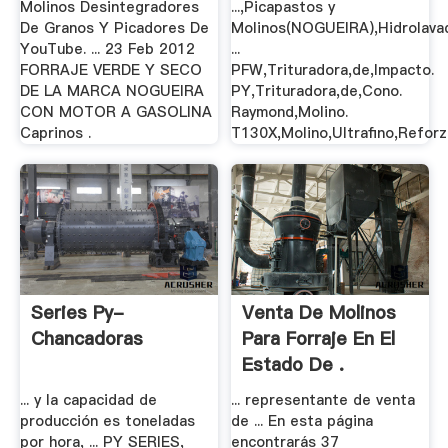
Molinos Desintegradores
...,Picapastos y
De Granos Y Picadores De
Molinos(NOGUEIRA),Hidrolava
YouTube. ... 23 Feb 2012
...
FORRAJE VERDE Y SECO
PFW,Trituradora,de,Impacto.
DE LA MARCA NOGUEIRA
PY,Trituradora,de,Cono.
CON MOTOR A GASOLINA
Raymond,Molino.
Caprinos .
T130X,Molino,Ultrafino,Reforz
Series Py-
Venta De Molinos
Chancadoras
Para Forraje En El
Estado De .
... y la capacidad de
... representante de venta
producción es toneladas
de ... En esta página
por hora, ... PY SERIES,
encontrarás 37