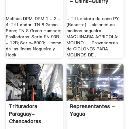
- China-Quarry
Molinos DPM. DPM 1 - 2 -
- Trituradora de cono PY
4; Triturador. TN 8 Grano
(Resorte) ... ciclones en
Seco; TN 8 Grano Humedo;
molinos nogueira .
Ensiladoras. Serie EN 93B
MAQUINARIA AGRICOLA:
- 12B; Serie-6000; ... como
MOLINO . ... Proveedores
de las líneas Nogueira y
de CICLONES PARA
Hook. ...
MOLINOS DE .
Trituradora
Representantes -
Paraguay-
Yagua
Chancadoras