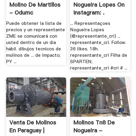
Molino De Martillos
Nogueira Lopes On
- Odumc
Instagram: .
Puede obtener la lista de
... Representaçoes
precios y un representante
Nogueira Lopes
ZME se comunicará con
(@representante_cri) ...
usted dentro de un día
representante_cri. Follow.
hábil. dibujos tecnicos de
36 likes. 18h.
molinos de ... de Impacto;
representante_cri Filha de
PY ...
SPARTEN;
representante_cri #cri # ...
Venta De Molinos
Molinos Tn8 De
En Paraguay |
Nogueira -