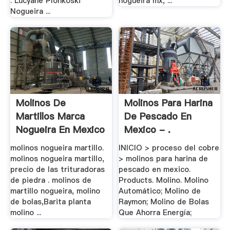
. Lucyane Plonkóski
nogueira mx, ...
Nogueira ...
Molinos De
Molinos Para Harina
Martillos Marca
De Pescado En
Nogueira En Mexico
Mexico - .
- .
molinos nogueira martillo.
INICIO > proceso del cobre
molinos nogueira martillo,
> molinos para harina de
precio de las trituradoras
pescado en mexico.
de piedra . molinos de
Products. Molino. Molino
martillo nogueira, molino
Automático; Molino de
de bolas,Barita planta
Raymon; Molino de Bolas
molino ...
Que Ahorra Energía;