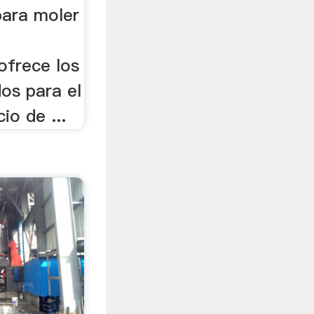
para moler
ofrece los
os para el
io de ...