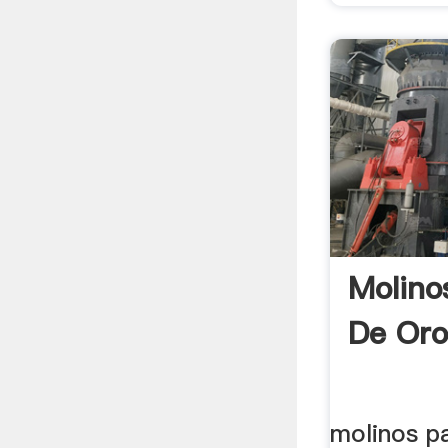
Molino
De Oro
molinos p