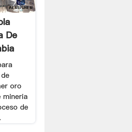
ola
a De
bia
para
 de
aer oro
e mineria
roceso de
.