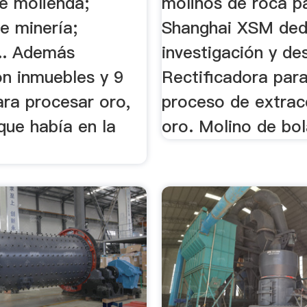
e molienda;
molinos de roca p
e minería;
Shanghai XSM dedi
... Además
investigación y desa
on inmuebles y 9
Rectificadora para
ara procesar oro,
proceso de extrac
que había en la
oro. Molino de bola