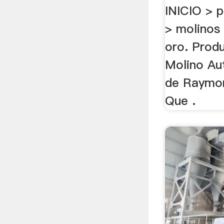
INICIO > 
> molinos
oro. Produ
Molino Au
de Raymon
Que .