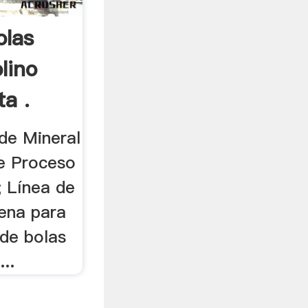
olas
lino
ta .
de Mineral
e Proceso
; Línea de
rena para
 de bolas
..