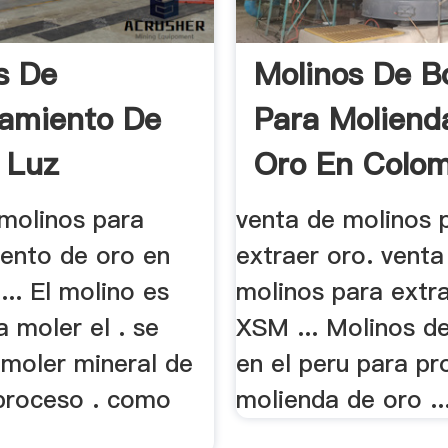
s De
Molinos De B
amiento De
Para Moliend
 Luz
Oro En Colom
 molinos para
venta de molinos 
ento de oro en
extraer oro. venta
.. El molino es
molinos para extr
 moler el . se
XSM ... Molinos d
 moler mineral de
en el peru para p
 proceso . como
molienda de oro ..