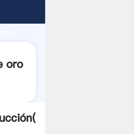
o fuerte
ón
s pa
a
e oro
ucción(