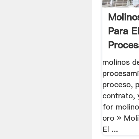
Molino
Para E
Proces
Oro
molinos de
procesami
proceso, p
contrato, 
for molin
oro » Mol
El ...