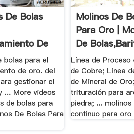
s De Bolas
Molinos De B
l
Para Oro | Mo
amiento De
De Bolas,Bari
 bolas para el
Línea de Proceso 
ento de oro. del
de Cobre; Línea d
ara gestionar el
de Mineral de Oro
y ... More videos
trituración para a
os de bolas para
piedra; ... molinos
inos De Bolas Para
continuo para oro .