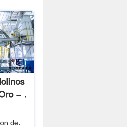
olinos
Oro - .
ion de.