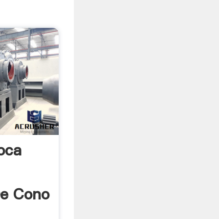
oca
De Cono