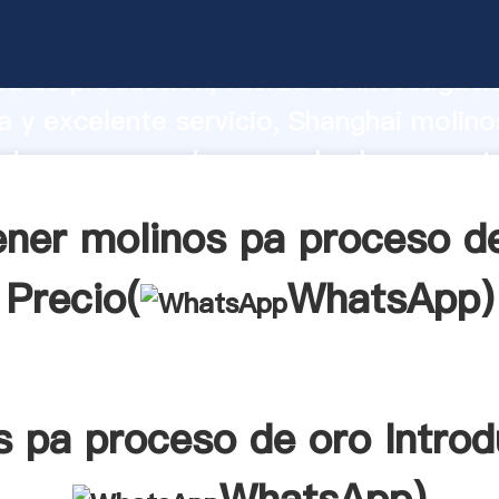
pa proceso de oro fabricante Agarrand
d de producción, fuerza de investigaci
 y excelente servicio, Shanghai molino
de oro proveedor crea el valor y aport
a todos los clientes.
ner molinos pa proceso d
Precio(
WhatsApp
)
s pa proceso de oro Introd