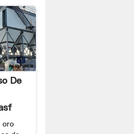
so De
asf
 oro