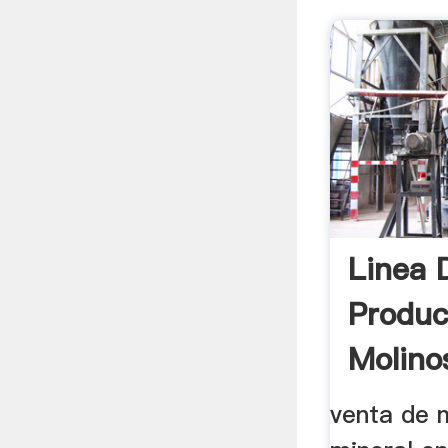
Linea 
Produc
Molino
De Oro
venta de 