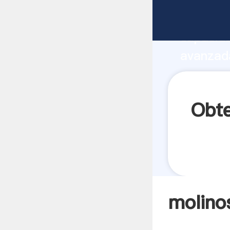
molinos 
capacida
avanzada
proceso 
valores 
Obte
molino