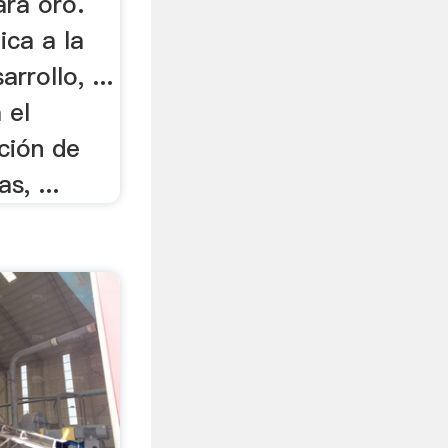
ara oro.
ca a la
rrollo, ...
 el
ción de
s, ...