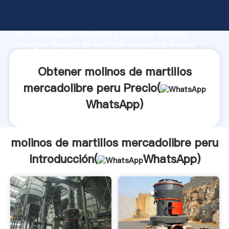
molinos de martillos mercadolibre peru fabricante
Agarrando fuerte capacidad de producción, fuerza
de investigación avanzada y excelente servicio,
Shanghai molinos de martillos mercadolibre peru
proveedor crea el valor y aporta valores a todos los
clientes.
Obtener molinos de martillos
mercadolibre peru Precio(
WhatsApp
)
molinos de martillos mercadolibre peru
Introducción(
WhatsApp
)