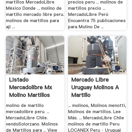
martillos MercadoLibre
precios peru ... molinos de
México Donde ... molino de
martillos precio ...
martillo mercado libre peru.
MercadoLibre Perú
molinos de martillos para
Encuentra 75 publicaciones
aji ...
para Molino De ...
Listado
Mercado Libre
Mercadolibre Mx
Uruguay Molinos A
Molino Martillos
Martillo
Para Chile
molino de martillo
... molinos, Molinos menotti,
mercadolibre peru. ...
Molinos de martillos. Lee
MercadoLibre Chile.
Más. ... MercadoLibre Chile
vendoSolorzano. Molinos
molinos de martillo Peru
de Martillos para ... View
LOCANEX Peru · Uruguai