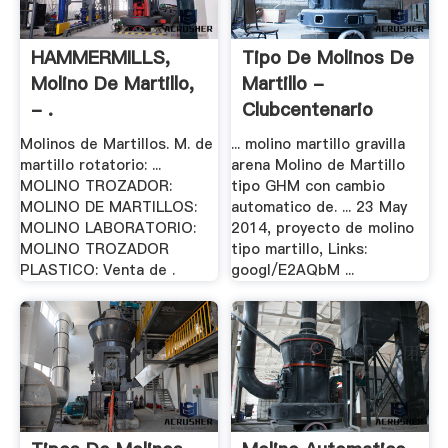
HAMMERMILLS,
Tipo De Molinos De
Molino De Martillo,
Martillo -
- .
Clubcentenario
Molinos de Martillos. M. de
... molino martillo gravilla
martillo rotatorio: ...
arena Molino de Martillo
MOLINO TROZADOR:
tipo GHM con cambio
MOLINO DE MARTILLOS:
automatico de. ... 23 May
MOLINO LABORATORIO:
2014, proyecto de molino
MOLINO TROZADOR
tipo martillo, Links:
PLASTICO: Venta de .
googl/E2AQbM ...