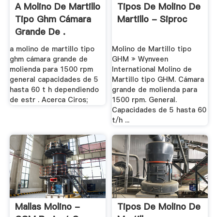
A Molino De Martillo
Tipos De Molino De
Tipo Ghm Cámara
Martillo - Siproc
Grande De .
a molino de martillo tipo
Molino de Martillo tipo
ghm cámara grande de
GHM » Wynveen
molienda para 1500 rpm
International Molino de
general capacidades de 5
Martillo tipo GHM. Cámara
hasta 60 t h dependiendo
grande de molienda para
de estr . Acerca Ciros;
1500 rpm. General.
Capacidades de 5 hasta 60
t/h ...
Mallas Molino -
Tipos De Molino De