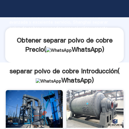
separar polvo de cobre fabricante Agarrando fuerte
capacidad de producción, fuerza de investigación
avanzada y excelente servicio, Shanghai separar
polvo de cobre proveedor crea el valor y aporta
valores a todos los clientes.
Obtener separar polvo de cobre
Precio(
WhatsApp
)
separar polvo de cobre Introducción(
WhatsApp
)