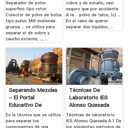
Separador de polvo
cobre y de estaño, casi
superfino tipo rotor;
seguro que por accidente.
Colector de polvo de bolsa
A la ... polvo de talco, (c) ...
tipo pulso; Mill molienda
En el caso de querer
gruesa; ... se utiliza para
separar dos líquidos, ...
separar el de cobre y
caucho externo, ..., ...
Separando Mezclas
Técnicas De
- El Portal
Laboratorio IES
Educativo De
Alonso Quesada
América
Es la técnica que se utiliza
Técnicas de laboratorio
para separar los
IES Alonso Quesada A.1 De
componentes de una
los siguientes métodos de