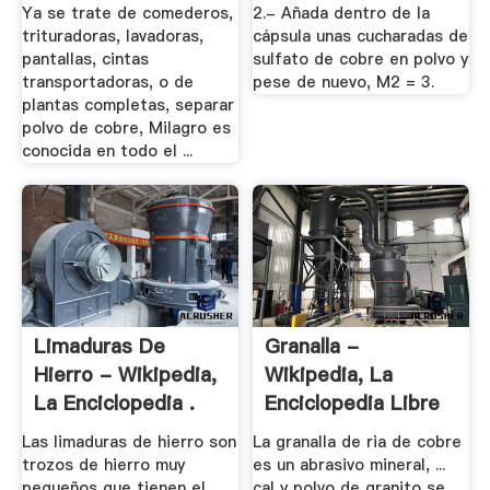
Ya se trate de comederos,
2.- Añada dentro de la
trituradoras, lavadoras,
cápsula unas cucharadas de
pantallas, cintas
sulfato de cobre en polvo y
transportadoras, o de
pese de nuevo, M2 = 3.
plantas completas, separar
polvo de cobre, Milagro es
conocida en todo el ...
Limaduras De
Granalla -
Hierro - Wikipedia,
Wikipedia, La
La Enciclopedia .
Enciclopedia Libre
Las limaduras de hierro son
La granalla de ria de cobre
trozos de hierro muy
es un abrasivo mineral, ...
pequeños que tienen el
cal y polvo de granito se