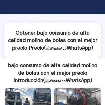
bajo consumo de alta calidad molino de bolas con el
mejor precio fabricante Agarrando fuerte capacidad
de producción, fuerza de investigación avanzada y
excelente servicio, Shanghai bajo consumo de alta
calidad molino de bolas con el mejor precio
proveedor crea el valor y aporta valores a todos los
Obtener bajo consumo de alta
clientes.
calidad molino de bolas con el mejor
precio Precio(
WhatsApp
)
bajo consumo de alta calidad molino
de bolas con el mejor precio
Introducción(
WhatsApp
)