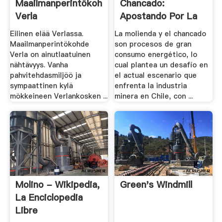
Maailmanperintökohde
Chancado:
Verla
Apostando Por La
Eficiencia .
Eilinen elää Verlassa.
La molienda y el chancado
Maailmanperintökohde
son procesos de gran
Verla on ainutlaatuinen
consumo energético, lo
nähtävyys. Vanha
cual plantea un desafío en
pahvitehdasmiljöö ja
el actual escenario que
sympaattinen kylä
enfrenta la industria
mökkeineen Verlankosken ...
minera en Chile, con ...
Molino - Wikipedia,
Green's Windmill
La Enciclopedia
Libre