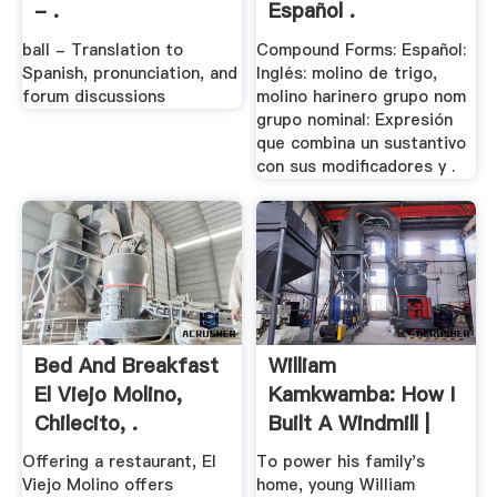
- .
Español .
ball - Translation to
Compound Forms: Español:
Spanish, pronunciation, and
Inglés: molino de trigo,
forum discussions
molino harinero grupo nom
grupo nominal: Expresión
que combina un sustantivo
con sus modificadores y .
Bed And Breakfast
William
El Viejo Molino,
Kamkwamba: How I
Chilecito, .
Built A Windmill |
TED .
Offering a restaurant, El
To power his family's
Viejo Molino offers
home, young William