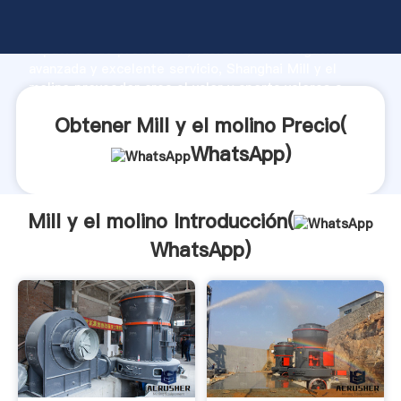
Mill y el molino fabricante Agarrando fuerte
capacidad de producción, fuerza de investigación
avanzada y excelente servicio, Shanghai Mill y el
molino proveedor crea el valor y aporta valores a
todos los clientes.
Obtener Mill y el molino Precio(
WhatsApp
)
Mill y el molino Introducción(
WhatsApp
)