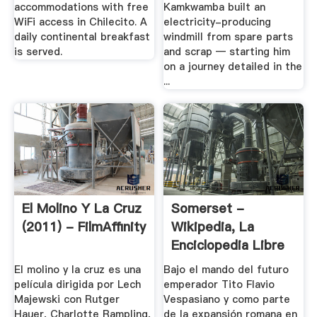
accommodations with free
Kamkwamba built an
WiFi access in Chilecito. A
electricity-producing
daily continental breakfast
windmill from spare parts
is served.
and scrap — starting him
on a journey detailed in the
...
El Molino Y La Cruz
Somerset -
(2011) - FilmAffinity
Wikipedia, La
Enciclopedia Libre
El molino y la cruz es una
Bajo el mando del futuro
película dirigida por Lech
emperador Tito Flavio
Majewski con Rutger
Vespasiano y como parte
Hauer, Charlotte Rampling,
de la expansión romana en