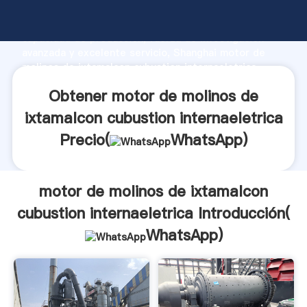
motor de molinos de ixtamalcon cubustion
internaeletrica fabricante Agarrando fuerte
capacidad de producción, fuerza de investigación
avanzada y excelente servicio, Shanghai motor de
molinos de ixtamalcon cubustion internaeletrica
proveedor crea el valor y aporta valores a todos los
Obtener motor de molinos de
clientes.
ixtamalcon cubustion internaeletrica
Precio(
WhatsApp
)
motor de molinos de ixtamalcon
cubustion internaeletrica Introducción(
WhatsApp
)