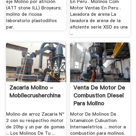
eje Molino por atrición
En Peru . Molinos Com
(ATT stone ILL) Broyeurs;
Motor Ventas En Peru .
molino de ricosa
Lavadora de arena La
laboratorio plastodillos
lavadora de arena de la
par.
eficiente serie XSD es una
...
Zacaria Molino -
Venta De Motor De
Mobilecrusherchina
Combustion Diesel
Para Molino
Molino de arroz Zacaria Nº
Motor De Molinos De
2 con su respectivo motor
Ixtamalcon Cubustion
de 20hp y un par de gomas
Internaeletrica. ... motor a
... Los Molinos De Tu ...
combustión para molinos.