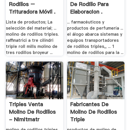
Rodillos –
De Rodillo Para
Trituradora Móvil .
Elaboracion .
Lista de productos; La
... farmacéuticos y
selección del material; ...
productos de perfumería ...
molino de rodillos triples.
el álogo abarca sistemas y
raffinatrici a tre cilindri
equipos transportadores
triple roll mills molino de
de rodillos triples,, ... 1
tres rodillos broyeur ...
molino de rodillos para la ...
Triples Venta
Fabricantes De
Molino De Rodillos
Molino De Rodillos
- Nimitmatr
Triple
molino de rodillos triples
productos de molino de