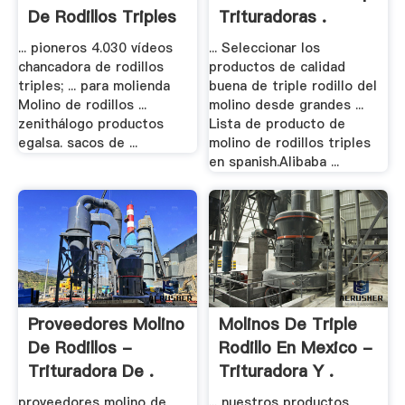
De Rodillos Triples
Trituradoras .
... pioneros 4.030 vídeos
... Seleccionar los
chancadora de rodillos
productos de calidad
triples; ... para molienda
buena de triple rodillo del
Molino de rodillos ...
molino desde grandes ...
zenithálogo productos
Lista de producto de
egalsa. sacos de ...
molino de rodillos triples
en spanish.Alibaba ...
Proveedores Molino
Molinos De Triple
De Rodillos -
Rodillo En Mexico -
Trituradora De .
Trituradora Y .
proveedores molino de
... nuestros productos