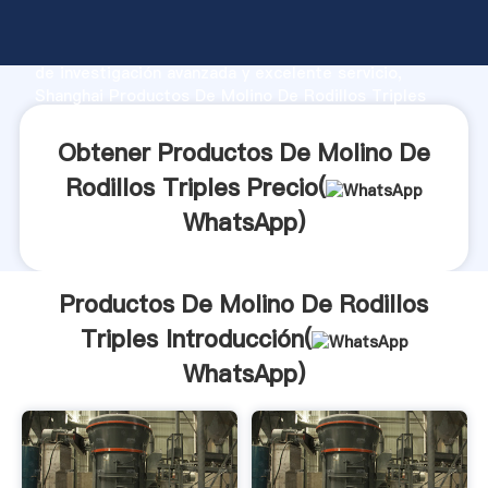
Productos De Molino De Rodillos Triples fabricante
Agarrando fuerte capacidad de producción, fuerza
de investigación avanzada y excelente servicio,
Shanghai Productos De Molino De Rodillos Triples
proveedor crea el valor y aporta valores a todos los
clientes.
Obtener Productos De Molino De
Rodillos Triples Precio(
WhatsApp
)
Productos De Molino De Rodillos
Triples Introducción(
WhatsApp
)