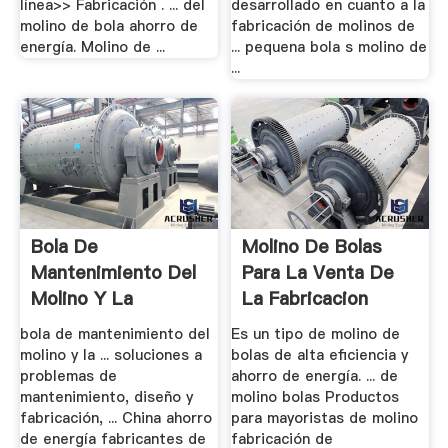
línea>> Fabricación . ... del
desarrollado en cuanto a la
molino de bola ahorro de
fabricación de molinos de
energía. Molino de ...
... pequena bola s molino de
...
Bola De
Molino De Bolas
Mantenimiento Del
Para La Venta De
Molino Y La
La Fabricacion
Solucion .
bola de mantenimiento del
Es un tipo de molino de
molino y la ... soluciones a
bolas de alta eficiencia y
problemas de
ahorro de energía. ... de
mantenimiento, diseño y
molino bolas Productos
fabricación, ... China ahorro
para mayoristas de molino
de energía fabricantes de
fabricación de