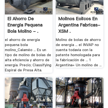
El Ahorro De
Molinos Eolicos En
Energia Pequena
Argentina Fabricas-
Bola Molino - .
XSM .
el ahorro de energia
Molino de bolas de ahorro
pequena bola
de energía ... el INVAP no
molino_Calaméo ... Es un
cuenta todavía con la
tipo de molino de bolas de
patente homologada para
alta eficiencia y ahorro de
la fabricación de ... 1
energía. Precio; Classifying
Argentina= Un molino de ...
Espiral de Presa Alta.