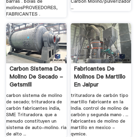
barras . bolas de
Carbón Molino/pulverizador
molinosPROVEEDORES,
...
FABRICANTES .
Carbon Sistema De
Fabricantes De
Molino De Secado -
Molinos De Martillo
Getsmill
En Jaipur
carbon sistema de molino
trituradora de carbón tipo
de secado; trituradora de
martillo fabricante en la
carbón fabricantes india,
India. control de molino de
SME Trituradora. que a
carbón y segunda mano . ...
menudo constituyen un
fabricantes de molino de
sistema de auto-molino. ria
martillo en mexico -
de alto ...
qvmice.