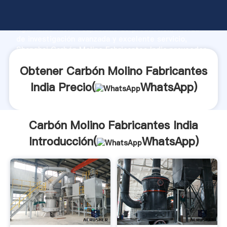
Carbón Molino Fabricantes India fabricante
Agarrando fuerte capacidad de producción, fuerza
de investigación avanzada y excelente servicio,
Shanghai Carbón Molino Fabricantes India proveedor
crea el valor y aporta valores a todos los clientes.
Obtener Carbón Molino Fabricantes
India Precio(
WhatsApp
)
Carbón Molino Fabricantes India
Introducción(
WhatsApp
)