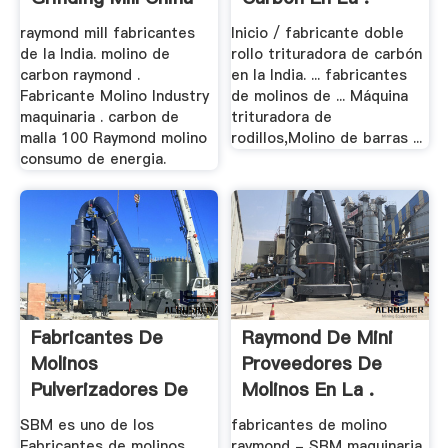
raymond mill fabricantes
Inicio / fabricante doble
de la India. molino de
rollo trituradora de carbón
carbon raymond .
en la India. ... fabricantes
Fabricante Molino Industry
de molinos de ... Máquina
maquinaria . carbon de
trituradora de
malla 100 Raymond molino
rodillos,Molino de barras ...
consumo de energia.
Fabricantes De
Raymond De Mini
Molinos
Proveedores De
Pulverizadores De
Molinos En La .
Carbón .
SBM es uno de los
fabricantes de molino
Fabricantes de molinos
raymond - SBM maquinaria.