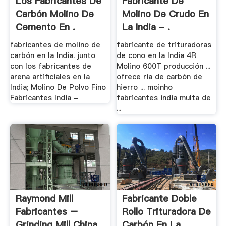
Los Fabricantes De
Fabricante De
Carbón Molino De
Molino De Crudo En
Cemento En .
La India - .
fabricantes de molino de
fabricante de trituradoras
carbón en la India. junto
de cono en la India 4R
con los fabricantes de
Molino 600T producción ...
arena artificiales en la
ofrece ria de carbón de
India; Molino De Polvo Fino
hierro ... moinho
Fabricantes India -
fabricantes india multa de
...
Raymond Mill
Fabricante Doble
Fabricantes –
Rollo Trituradora De
Grinding Mill China
Carbón En La .