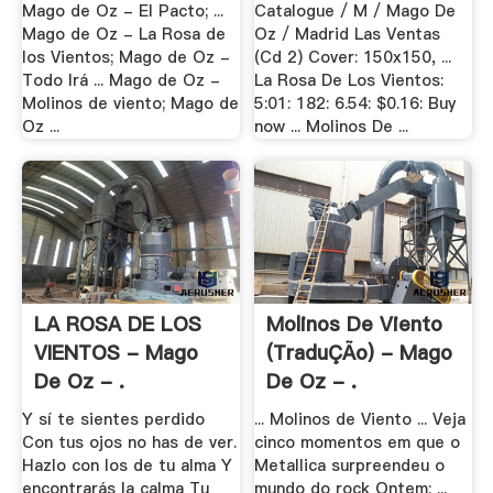
Mago de Oz - El Pacto; ...
Catalogue / M / Mago De
Mago de Oz - La Rosa de
Oz / Madrid Las Ventas
los Vientos; Mago de Oz -
(Cd 2) Cover: 150x150, ...
Todo Irá ... Mago de Oz -
La Rosa De Los Vientos:
Molinos de viento; Mago de
5:01: 182: 6.54: $0.16: Buy
Oz ...
now ... Molinos De ...
LA ROSA DE LOS
Molinos De Viento
VIENTOS - Mago
(traduÇÃo) - Mago
De Oz - .
De Oz - .
Y sí te sientes perdido
... Molinos de Viento ... Veja
Con tus ojos no has de ver.
cinco momentos em que o
Hazlo con los de tu alma Y
Metallica surpreendeu o
encontrarás la calma Tu
mundo do rock Ontem; ...