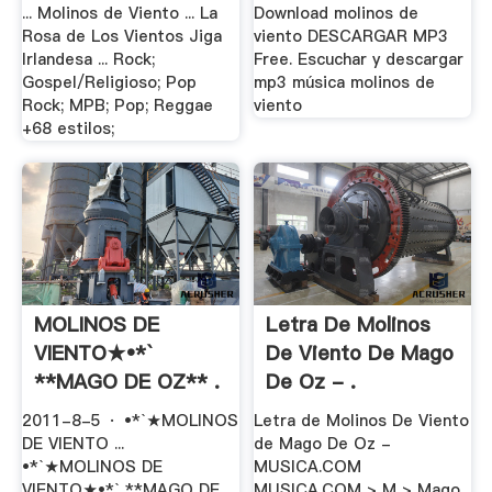
Oz .
... Molinos de Viento ... La
Download molinos de
Rosa de Los Vientos Jiga
viento DESCARGAR MP3
Irlandesa ... Rock;
Free. Escuchar y descargar
Gospel/Religioso; Pop
mp3 música molinos de
Rock; MPB; Pop; Reggae
viento
+68 estilos;
MOLINOS DE
Letra De Molinos
VIENTO★•*`
De Viento De Mago
**MAGO DE OZ** .
De Oz - .
2011-8-5 · •*`★MOLINOS
Letra de Molinos De Viento
DE VIENTO ...
de Mago De Oz -
•*`★MOLINOS DE
MUSICA.COM
VIENTO★•*` **MAGO DE
MUSICA.COM > M > Mago