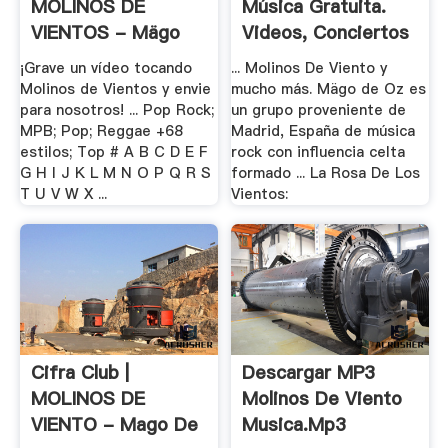
MOLINOS DE
Música Gratuita.
VIENTOS - Mägo
Videos, Conciertos
De Oz .
...
¡Grave un vídeo tocando
... Molinos De Viento y
Molinos de Vientos y envie
mucho más. Mägo de Oz es
para nosotros! ... Pop Rock;
un grupo proveniente de
MPB; Pop; Reggae +68
Madrid, España de música
estilos; Top # A B C D E F
rock con influencia celta
G H I J K L M N O P Q R S
formado ... La Rosa De Los
T U V W X ...
Vientos:
Cifra Club |
Descargar MP3
MOLINOS DE
Molinos De Viento
VIENTO - Mago De
Musica.mp3