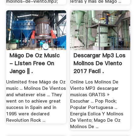
molinos-de-viento.mp3;
letras y más de Mago ...
Mägo De Oz Music
Descargar Mp3 Los
- Listen Free On
Molinos De Viento
Jango || .
2017 Facil .
Unlimited free Mägo de Oz
Online Los Molinos De
music ... Molinos De Vientos
Viento MP3 descargar
and whatever else ... They
musicas GRATIS »
went on to achieve great
Escuchar ... Pop Rock;
success in Spain and in
Popular Portuguesa ...
1995 were declared
Energia Eolica Y Molinos
Revolution Rock ...
De Viento; Mago De Oz
Molinos De ...