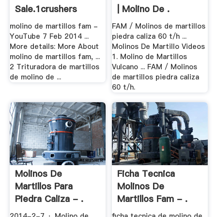
Sale.1crushers
| Molino De .
molino de martillos fam -
FAM / Molinos de martillos
YouTube 7 Feb 2014 ...
piedra caliza 60 t/h ...
More details: More About
Molinos De Martillo Videos
molino de martillos fam, ...
1. Molino de Martillos
2 Trituradora de martillos
Vulcano ... FAM / Molinos
de molino de ...
de martillos piedra caliza
60 t/h.
Molinos De
Ficha Tecnica
Martillos Para
Molinos De
Piedra Caliza - .
Martillos Fam - .
2014-2-7 · Molino de
ficha tecnica de molino de