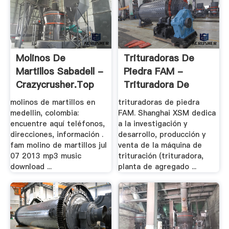
Molinos De
Trituradoras De
Martillos Sabadell -
Piedra FAM -
Crazycrusher.top
Trituradora De
Cono
molinos de martillos en
trituradoras de piedra
medellin, colombia:
FAM. Shanghai XSM dedica
encuentre aquí teléfonos,
a la investigación y
direcciones, información .
desarrollo, producción y
fam molino de martillos jul
venta de la máquina de
07 2013 mp3 music
trituración (trituradora,
download ...
planta de agregado ...