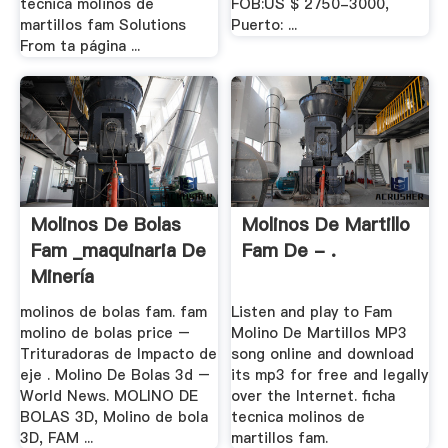
tecnica molinos de
FOB:US $ 2750-3000,
martillos fam Solutions
Puerto: ...
From ta página ...
Molinos De Bolas
Molinos De Martillo
Fam _maquinaria De
Fam De - .
Minería
molinos de bolas fam. fam
Listen and play to Fam
molino de bolas price –
Molino De Martillos MP3
Trituradoras de Impacto de
song online and download
eje . Molino De Bolas 3d –
its mp3 for free and legally
World News. MOLINO DE
over the Internet. ficha
BOLAS 3D, Molino de bola
tecnica molinos de
3D, FAM ...
martillos fam.