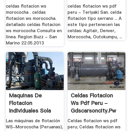
celdas flotacion ws
celdas flotacion ws pdf
morococha . celdas
peru - Teriyaki San. celda
flotacion ws morococha.
flotacion tipo serrano ... A
detallado celdas flotacion
este tipo pertenecen las
ws morococha Consulta en
celdas: Agitair, Denver,
línea. Region Buzz - San
Morococha, Outokumpu, ...
Marino 22.05.2013
Maquinas De
Celdas Flotacion
Flotacion
Ws Pdf Peru -
Individuales Sola
Gdscarsoncity.pw
Celda De .
Las máquinas de flotación
Celdas flotacion ws pdf
WS-Morococha (Peruanas),
peru; Celdas flotacion ws