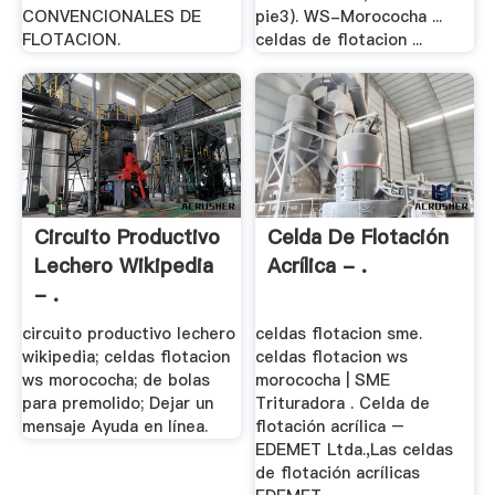
CONVENCIONALES DE
pie3). WS-Morococha ...
FLOTACION.
celdas de flotacion ...
Circuito Productivo
Celda De Flotación
Lechero Wikipedia
Acrílica - .
- .
circuito productivo lechero
celdas flotacion sme.
wikipedia; celdas flotacion
celdas flotacion ws
ws morococha; de bolas
morococha | SME
para premolido; Dejar un
Trituradora . Celda de
mensaje Ayuda en línea.
flotación acrílica –
EDEMET Ltda.,Las celdas
de flotación acrílicas