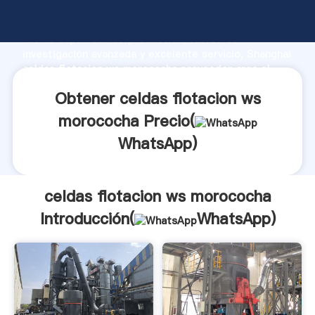
celdas flotacion ws morococha fabricante Agarrando
fuerte capacidad de producción, fuerza de
investigación avanzada y excelente servicio, Shanghai
celdas flotacion ws morococha proveedor crea el
valor y aporta valores a todos los clientes.
Obtener celdas flotacion ws
morococha Precio(
WhatsApp
)
celdas flotacion ws morococha
Introducción(
WhatsApp
)