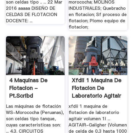
son celdas tipo .. ... 22 Mar
morococha; MOLINOS
2016 aaaaa DISEÑO DE
INDUSTRIALES; Quebracho
CELDAS DE FLOTACION
en flotacion; Sf proceso de
DOCENTE: ...
flotacion; Plomo equipo de
flotacion;
4 Maquinas De
Xfdii 1 Maquina De
Flotacion -
Flotacion De
Pt.scribd
Laboratorio Agitair
.
Las máquinas de flotación
xfdii 1 maquina de
WS-Morococha (Peruanas),
flotacion de laboratorio
son celdas tipo tanque,
agitair volumen 1l ...
cuyas características son:
AGITAIR-Galigher (Volumen
... 4.3. CIRCUITOS
de celda de 0,3 hasta 1000