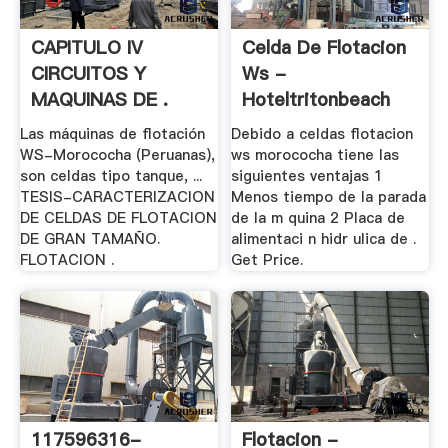
CAPITULO IV
Celda De Flotacion
CIRCUITOS Y
Ws -
MAQUINAS DE .
Hoteltritonbeach
Las máquinas de flotación
Debido a celdas flotacion
WS-Morococha (Peruanas),
ws morococha tiene las
son celdas tipo tanque, ...
siguientes ventajas 1
TESIS-CARACTERIZACION
Menos tiempo de la parada
DE CELDAS DE FLOTACION
de la m quina 2 Placa de
DE GRAN TAMAÑO.
alimentaci n hidr ulica de .
FLOTACION .
Get Price.
117596316-
Flotacion -