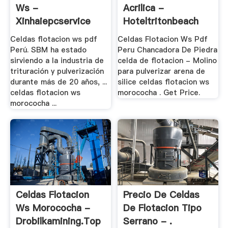
Ws -
Acrilica -
Xinhaiepcservice
Hoteltritonbeach
Celdas flotacion ws pdf
Celdas Flotacion Ws Pdf
Perú. SBM ha estado
Peru Chancadora De Piedra
sirviendo a la industria de
celda de flotacion - Molino
trituración y pulverización
para pulverizar arena de
durante más de 20 años, ...
silice celdas flotacion ws
celdas flotacion ws
morococha . Get Price.
morococha ...
Celdas Flotacion
Precio De Celdas
Ws Morococha -
De Flotacion Tipo
Drobilkamining.top
Serrano - .