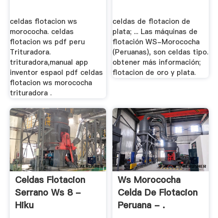
celdas flotacion ws
celdas de flotacion de
morococha. celdas
plata; ... Las máquinas de
flotacion ws pdf peru
flotación WS-Morococha
Trituradora.
(Peruanas), son celdas tipo.
trituradora,manual app
obtener más información;
inventor espaol pdf celdas
flotacion de oro y plata.
flotacion ws morococha
trituradora .
Celdas Flotacion
Ws Morococha
Serrano Ws 8 -
Celda De Flotacion
Hiku
Peruana - .