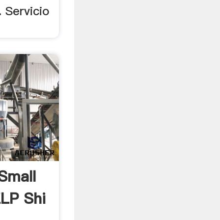
 Servicio
Small
ZLP Shi