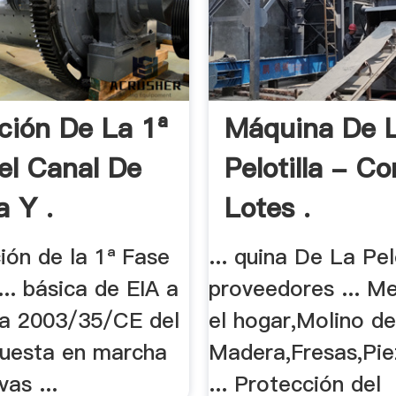
ción De La 1ª
Máquina De 
el Canal De
Pelotilla - C
a Y .
Lotes .
ción de la 1ª Fase
... quina De La Pel
... básica de EIA a
proveedores ... M
iva 2003/35/CE del
el hogar,Molino de
 puesta en marcha
Madera,Fresas,Pie
vas ...
... Protección del