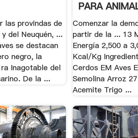
PARA ANIMAL
r las provindas de
Comenzar la demo
y del Neuquén, ...
partir de la ... 13
 aves se destacan
Energía 2,500 a 3
ro negro, la
Kcal/Kg Ingredien
. ra Inagotable del
Cerdos EM Aves E
arino. De la ...
Semolina Arroz 2
Acemite Trigo ...