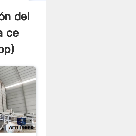
ón del
a ce
pp
)