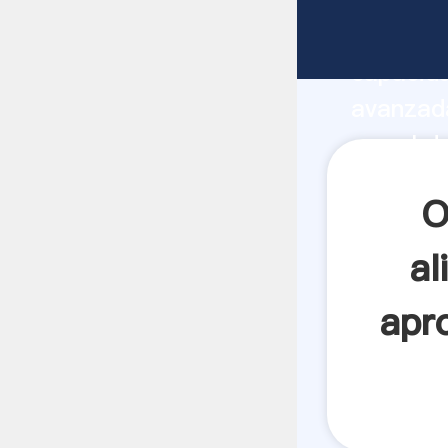
las aves
aprobado
capacida
avanzada
corral d
la ce pr
O
los clien
al
apr