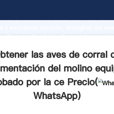
 de corral de alimentación del molino e
 por la ce fabricante Agarrando fuert
d de producción, fuerza de investigaci
 y excelente servicio, Shanghai las av
e alimentación del molino equipo apro
oveedor crea el valor y aporta valores 
btener las aves de corral 
tes.
imentación del molino equ
obado por la ce Precio(
WhatsApp
)