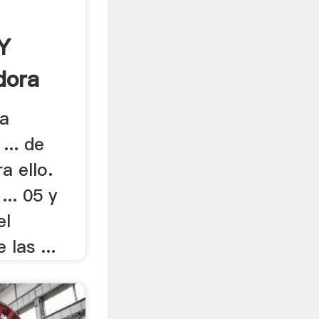
Y
dora
la
... de
a ello.
... 05 y
el
 las ...