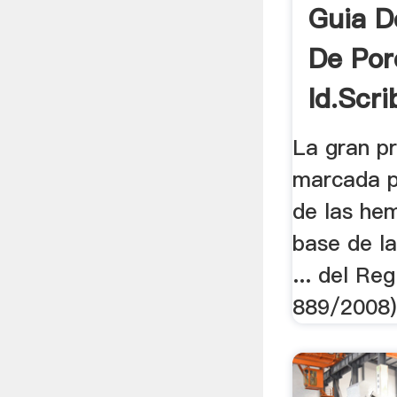
Guia D
De Por
Id.scri
La gran pr
marcada po
de las hem
base de la
... del R
889/2008) 