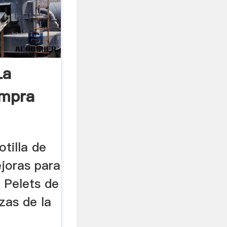
La
ompra
otilla de
ejoras para
 Pelets de
zas de la