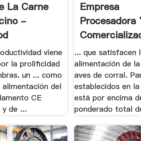
e La Carne
Empresa
cino -
Procesadora 
bd
Comercializa
De .
oductividad viene
... que satisfacen 
r la prolificidad
alimentación de la 
bras. un ... como
aves de corral. Par
 alimentación del
establecidos en la 
eglamento CE
está por encima d
y de ...
ponderado total de