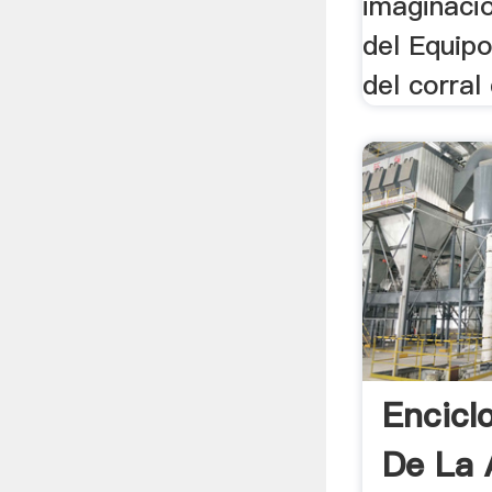
imaginació
del Equipo
del corral
Encicl
De La 