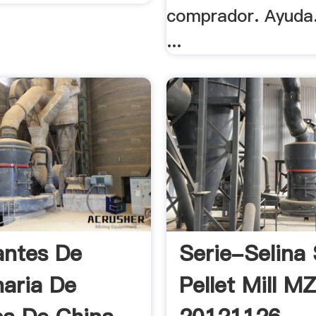
comprador. Ayuda.
...
antes De
Serie-Selina 
aria De
Pellet Mill M