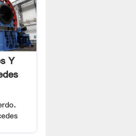
s Y
edes
erdo.
cedes