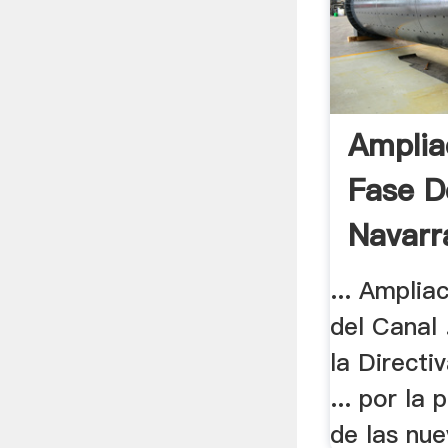
Amplia
Fase D
Navarr
... Amplia
del Canal 
la Direct
... por la
de las nue