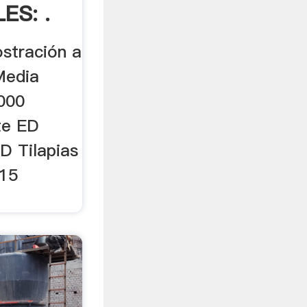
ES: .
stración a
 Media
,000
te ED
D Tilapias
715