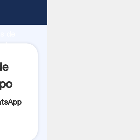
quipo
e
ón
es de
bado por
a todos
de
ipo