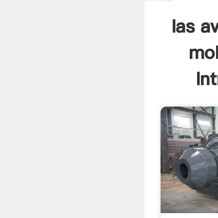
las a
mol
In