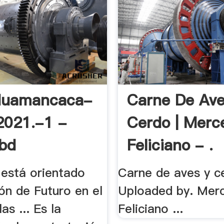
uamancaca-
Carne De Ave
2021.-1 -
Cerdo | Merc
ibd
Feliciano - .
 está orientado
Carne de aves y c
ión de Futuro en el
Uploaded by. Mer
as ... Es la
Feliciano ...