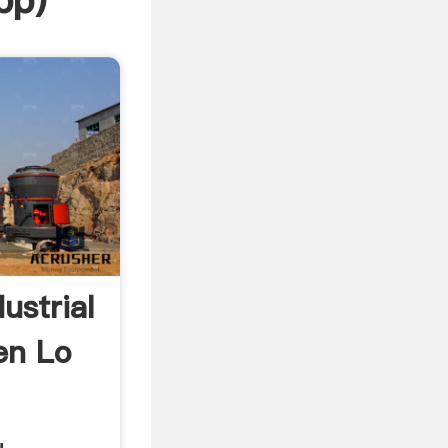
pp
)
ustrial
en Lo