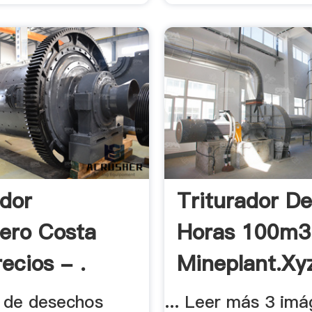
ador
Triturador D
ero Costa
Horas 100m3
ecios - .
Mineplant.xy
r de desechos
... Leer más 3 im