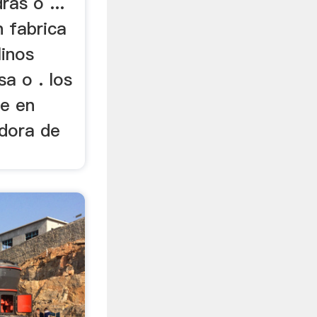
ras o ...
n fabrica
linos
a o . los
de en
adora de