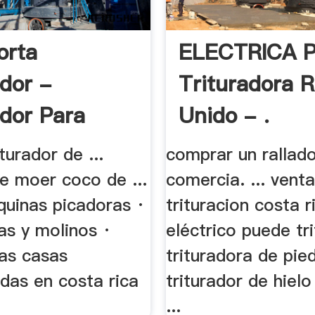
orta
ELECTRICA 
ador -
Trituradora R
ador Para
Unido - .
turador de ...
comprar un rallad
e moer coco de ...
comercia. ... vent
quinas picadoras ·
trituracion costa ri
ras y molinos ·
eléctrico puede tr
ras casas
trituradora de pie
das en costa rica
triturador de hiel
...