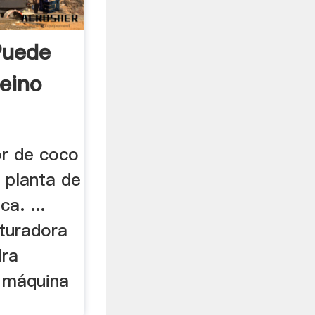
Puede
eino
or de coco
a planta de
ca. ...
ituradora
dra
o máquina