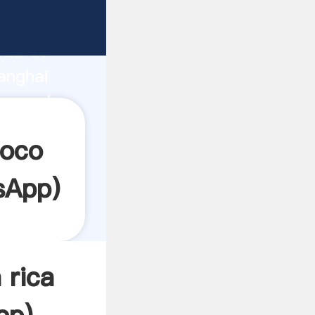
rza de
anghai
crea el
coco
sApp
)
 rica