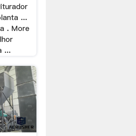
iturador
lanta ...
a . More
lhor
 ...