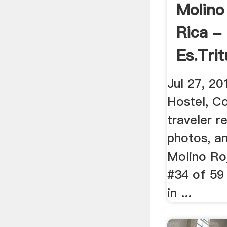
Molino
Rica -
Es.tri
Jul 27, 2
Hostel, C
traveler r
photos, an
Molino Ro
#34 of 59 
in ...