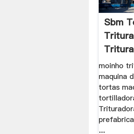
Sbm T
Tritur
Tritur
Venda
moinho tri
maquina d
tortas ma
tortillado
Triturado
prefabrica
...