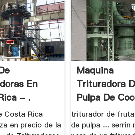
De
Maquina
adoras En
Trituradora 
Rica - .
Pulpa De Coc
e Costa Rica
triturador de frut
za en precio de la
de pulpa ... serrin