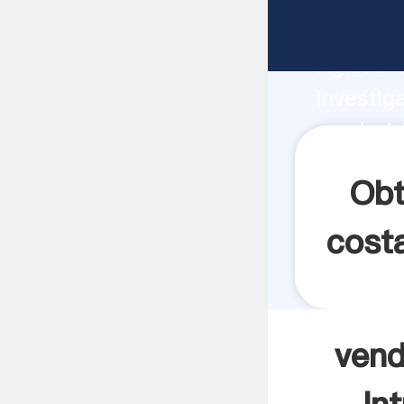
vendo tr
Agarrand
investig
vendo tr
valor y 
Obt
costa
vend