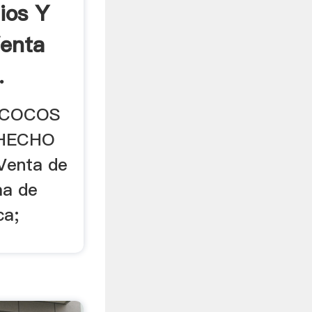
ios Y
Venta
.
 COCOS
 HECHO
Venta de
ma de
ca;