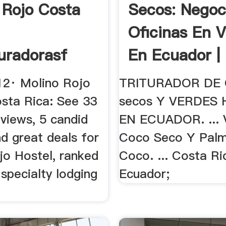
 Rojo Costa
Secos: Negoc
Oficinas En 
turadorasf
En Ecuador | 
012· Molino Rojo
TRITURADOR DE
osta Rica: See 33
secos Y VERDES
eviews, 5 candid
EN ECUADOR. ... 
d great deals for
Coco Seco Y Pal
jo Hostel, ranked
Coco. ... Costa Ri
specialty lodging
Ecuador;