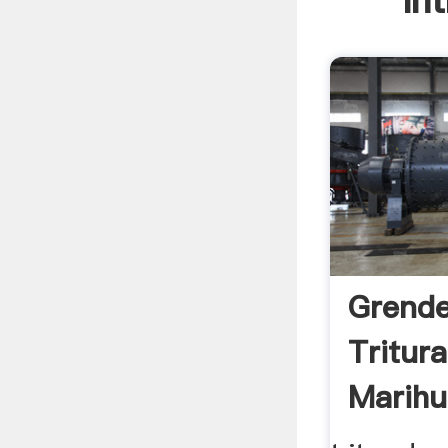
In
Grende
Tritur
Marihu
.