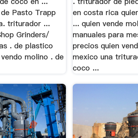
 de coco en ...
. triturador de pied
 de Pasto Trapp
en costa rica quie
. triturador ...
... quien vende mo
hop Grinders/
manuales para mes
as . de plastico
precios quien ven
 vendo molino . de
mexico una tritur
coco ...