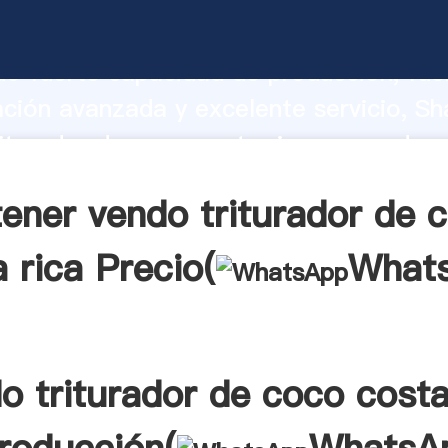
iturador de coco costa rica fabricante
o fuerte capacidad de producción, fue
ación avanzada y excelente servicio, Sh
iturador de coco costa rica proveedor 
aporta valores a todos los clientes.
ener vendo triturador de 
 rica Precio(
What
o triturador de coco costa