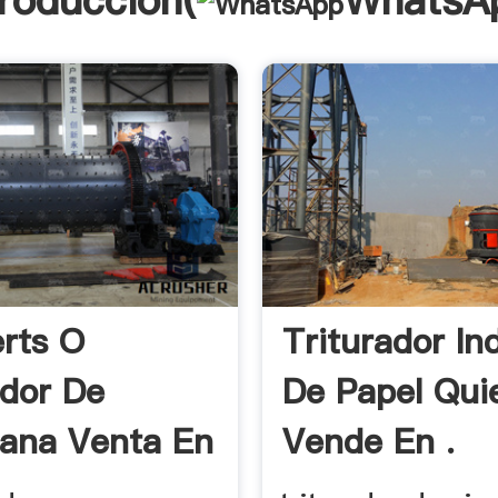
troducción(
WhatsA
rts O
Triturador Ind
ador De
De Papel Qui
ana Venta En
Vende En .