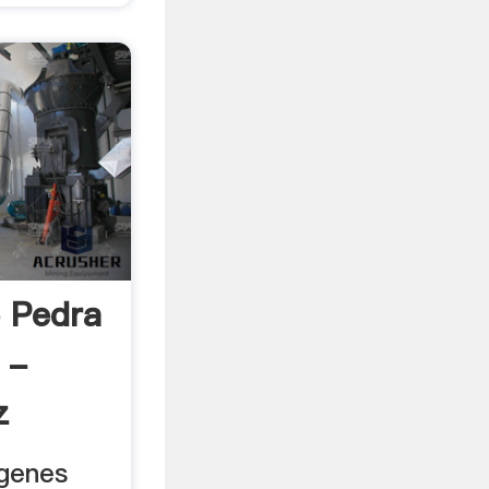
e Pedra
 -
z
ágenes