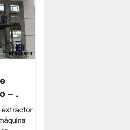
De
o - .
a extractor
 máquina