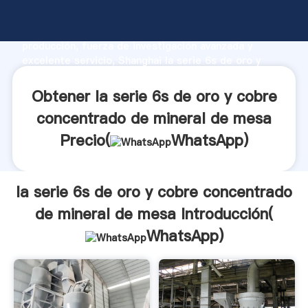
la serie 6s de oro y cobre concentrado de mineral de
mesa fabricante Agarrando fuerte capacidad de
producción, fuerza de investigación avanzada y
excelente servicio, Shanghai la serie 6s de oro y
cobre concentrado de mineral de mesa proveedor
crea el valor y aporta valores a todos los clientes.
Obtener la serie 6s de oro y cobre
concentrado de mineral de mesa
Precio(
WhatsApp
)
la serie 6s de oro y cobre concentrado
de mineral de mesa Introducción(
WhatsApp
)