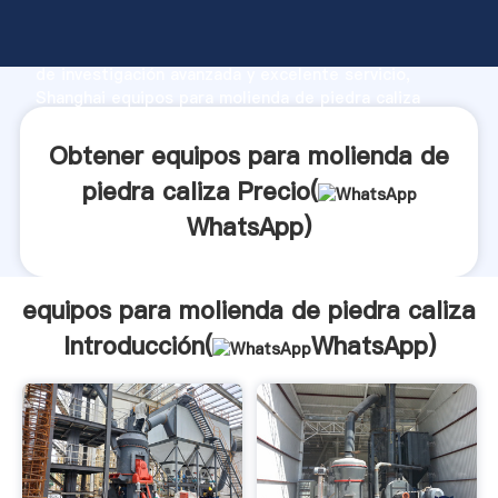
equipos para molienda de piedra caliza fabricante
Agarrando fuerte capacidad de producción, fuerza
de investigación avanzada y excelente servicio,
Shanghai equipos para molienda de piedra caliza
proveedor crea el valor y aporta valores a todos los
clientes.
Obtener equipos para molienda de
piedra caliza Precio(
WhatsApp
)
equipos para molienda de piedra caliza
Introducción(
WhatsApp
)