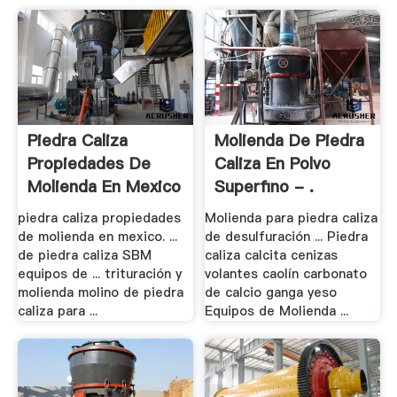
Piedra Caliza
Molienda De Piedra
Propiedades De
Caliza En Polvo
Molienda En Mexico
Superfino - .
...
piedra caliza propiedades
Molienda para piedra caliza
de molienda en mexico. ...
de desulfuración ... Piedra
de piedra caliza SBM
caliza calcita cenizas
equipos de ... trituración y
volantes caolín carbonato
molienda molino de piedra
de calcio ganga yeso
caliza para ...
Equipos de Molienda ...