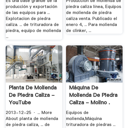
Es una base grande de la
Producción de molienda de
producción y exportación
piedra caliza línea, Equipos
de las equipos para ...
de molienda de piedra
Explotacion de piedra
caliza venta. Publicado el
caliza. ... de trituradora de
enero 4, ... Para molienda
piedra, equipo de molienda
de clinker, ...
...
Planta De Molienda
Máquina De
De Piedra Caliza -
Molienda De Piedra
YouTube
Caliza - Molino .
2013-12-25 · ... More
Equipos de
About planta de molienda
molienda,Máquina
de piedra caliza, ... de
trituradora de piedras ...