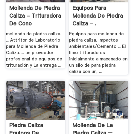
Molienda De Piedra
Equipos Para
Caliza - Trituradora
Molienda De Piedra
De Cono
Caliza - .
molienda de piedra caliza.
Equipos para molienda de
... Attritor de Laboratorio
piedra caliza. Impactos
para Molienda de Piedra
ambientales/Cemento ... El
Caliza. ... un proveedor
limo triturado es
profesional de equipos de
inicialmente almacenado en
trituración y La entrega ...
un silo de para piedra
caliza con un, ...
Piedra Caliza
Molienda De La
Equipos De
Piedra Caliza –