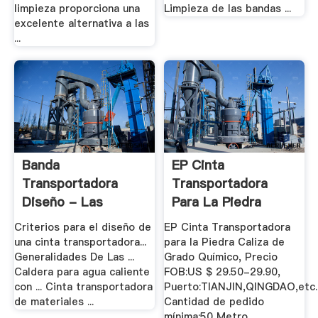
limpieza proporciona una
Limpieza de las bandas ...
excelente alternativa a las
...
Banda
EP Cinta
Transportadora
Transportadora
Diseño - Las
Para La Piedra
Ventas De .
Caliza De .
Criterios para el diseño de
EP Cinta Transportadora
una cinta transportadora...
para la Piedra Caliza de
Generalidades De Las ...
Grado Químico, Precio
Caldera para agua caliente
FOB:US $ 29.50-29.90,
con ... Cinta transportadora
Puerto:TIANJIN,QINGDAO,etc.
de materiales ...
Cantidad de pedido
mínima:50 Metro ...