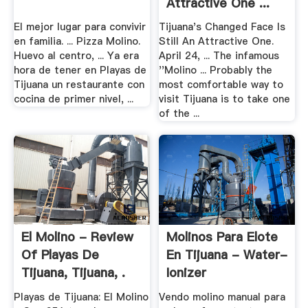
Attractive One ...
El mejor lugar para convivir
Tijuana's Changed Face Is
en familia. ... Pizza Molino.
Still An Attractive One.
Huevo al centro, ... Ya era
April 24, ... The infamous
hora de tener en Playas de
''Molino ... Probably the
Tijuana un restaurante con
most comfortable way to
cocina de primer nivel, ...
visit Tijuana is to take one
of the ...
El Molino - Review
Molinos Para Elote
Of Playas De
En Tijuana - Water-
Tijuana, Tijuana, .
Ionizer
Playas de Tijuana: El Molino
Vendo molino manual para