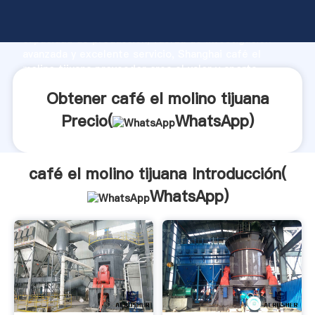
café el molino tijuana fabricante Agarrando fuerte
capacidad de producción, fuerza de investigación
avanzada y excelente servicio, Shanghai café el
molino tijuana proveedor crea el valor y aporta
valores a todos los clientes.
Obtener café el molino tijuana
Precio(
WhatsApp
)
café el molino tijuana Introducción(
WhatsApp
)