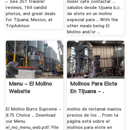
- See 351 traveler
moler cafe contactar ...
reviews, 164 candid
saludos desde tijuana b,c .
photos, and great deals
de elote en un molino
for Tijuana, Mexico, at
especial para ... With the
TripAdvisor.
other meals being El
Molino and/or ...
Menu - El Molino
Molinos Para Elote
Website
En Tijuana - .
El Molino Burro Supreme -
molino de nixtamal maxlos
8.75 Choice ... Download
precios de los ... From ta
our Menu.
página está sobre el
el_mo_menu_web.pdf: File
molinos para elote en