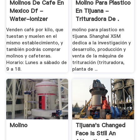
Molinos De Cafe En
Molino Para Plastico
Mexico Df -
En Tijuana -
Water-Ionizer
Trituradora De .
Venden café por kilo, que
molino para plastico en
tuestan y muelen en el
tijuana. Shanghai XSM
mismo establecimiento, y
dedica a la investigación y
también podrás comprar
desarrollo, producción y
molinos y cafeteras.
venta de la máquina de
Horario: Lunes a sábado de
trituración (trituradora,
9 a 18.
planta de ...
Molino
Tijuana's Changed
Face Is Still An