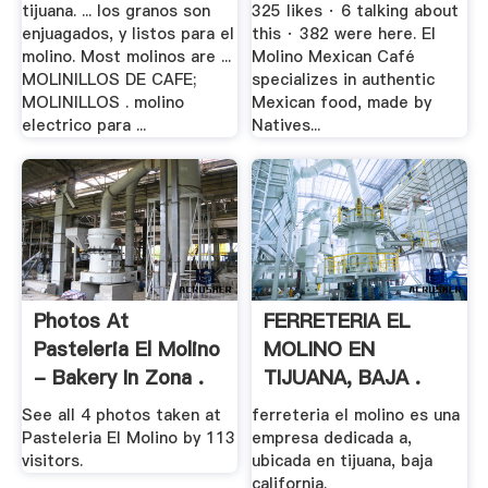
tijuana. ... los granos son
325 likes · 6 talking about
enjuagados, y listos para el
this · 382 were here. El
molino. Most molinos are ...
Molino Mexican Café
MOLINILLOS DE CAFE;
specializes in authentic
MOLINILLOS . molino
Mexican food, made by
electrico para ...
Natives...
Photos At
FERRETERIA EL
Pasteleria El Molino
MOLINO EN
- Bakery In Zona .
TIJUANA, BAJA .
See all 4 photos taken at
ferreteria el molino es una
Pasteleria El Molino by 113
empresa dedicada a,
visitors.
ubicada en tijuana, baja
california.