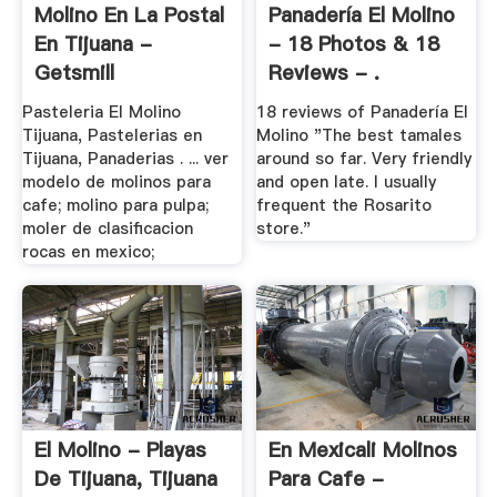
Molino En La Postal
Panadería El Molino
En Tijuana -
- 18 Photos & 18
Getsmill
Reviews - .
Pasteleria El Molino
18 reviews of Panadería El
Tijuana, Pastelerias en
Molino "The best tamales
Tijuana, Panaderias . ... ver
around so far. Very friendly
modelo de molinos para
and open late. I usually
cafe; molino para pulpa;
frequent the Rosarito
moler de clasificacion
store."
rocas en mexico;
El Molino - Playas
En Mexicali Molinos
De Tijuana, Tijuana
Para Cafe -