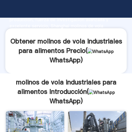
molinos de vola industriales para alimentos
fabricante Agarrando fuerte capacidad de
producción, fuerza de investigación avanzada y
excelente servicio, Shanghai molinos de vola
industriales para alimentos proveedor crea el valor y
aporta valores a todos los clientes.
Obtener molinos de vola industriales
para alimentos Precio(
WhatsApp
)
molinos de vola industriales para
alimentos Introducción(
WhatsApp
)