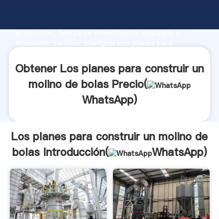
Los planes para construir un molino de bolas
fabricante Agarrando fuerte capacidad de
producción, fuerza de investigación avanzada y
excelente servicio, Shanghai Los planes para
construir un molino de bolas proveedor crea el valor
y aporta valores a todos los clientes.
Obtener Los planes para construir un
molino de bolas Precio(
WhatsApp
)
Los planes para construir un molino de
bolas Introducción(
WhatsApp
)