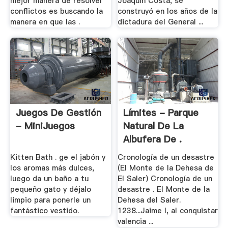
mejor manera de resolver
Joaquín Costa, se
conflictos es buscando la
construyó en los años de la
manera en que las .
dictadura del General ...
Juegos De Gestión
Límites - Parque
- MiniJuegos
Natural De La
Albufera De .
Kitten Bath . ge el jabón y
Cronología de un desastre
los aromas más dulces,
(El Monte de la Dehesa de
luego da un baño a tu
El Saler) Cronología de un
pequeño gato y déjalo
desastre . El Monte de la
limpio para ponerle un
Dehesa del Saler.
fantástico vestido.
1238...Jaime I, al conquistar
valencia ...