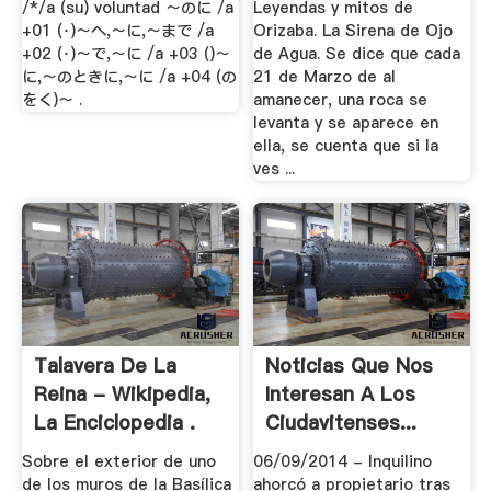
/*/a (su) voluntad ～のに /a
Leyendas y mitos de
+01 (･)～へ,～に,～まで /a
Orizaba. La Sirena de Ojo
+02 (･)～で,～に /a +03 ()～
de Agua. Se dice que cada
に,～のときに,～に /a +04 (の
21 de Marzo de al
をく)～ .
amanecer, una roca se
levanta y se aparece en
ella, se cuenta que si la
ves ...
Talavera De La
Noticias Que Nos
Reina - Wikipedia,
Interesan A Los
La Enciclopedia .
Ciudavitenses...
Sobre el exterior de uno
06/09/2014 - Inquilino
de los muros de la Basílica
ahorcó a propietario tras