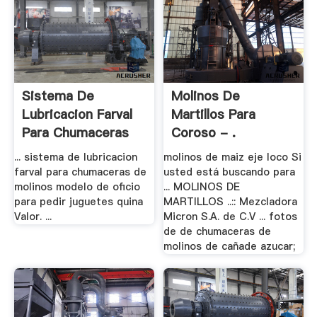
Sistema De
Molinos De
Lubricacion Farval
Martillos Para
Para Chumaceras
Coroso - .
De .
... sistema de lubricacion
molinos de maiz eje loco Si
farval para chumaceras de
usted está buscando para
molinos modelo de oficio
... MOLINOS DE
para pedir juguetes quina
MARTILLOS ..:: Mezcladora
Valor. ...
Micron S.A. de C.V ... fotos
de de chumaceras de
molinos de cañade azucar;