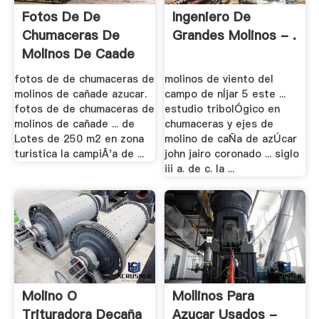
Fotos De De
Ingeniero De
Chumaceras De
Grandes Molinos - .
Molinos De Caade
Azucar
fotos de de chumaceras de
molinos de viento del
molinos de cañade azucar.
campo de nÍjar 5 este ...
fotos de de chumaceras de
estudio tribolÓgico en
molinos de cañade ... de
chumaceras y ejes de
Lotes de 250 m2 en zona
molino de caÑa de azÚcar
turistica la campiÃ'a de ...
john jairo coronado ... siglo
iii a. de c. la ...
Molino O
Mollinos Para
Trituradora Decaña
Azucar Usados -