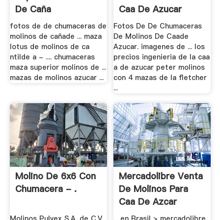
De Caña
Caa De Azucar
fotos de de chumaceras de
Fotos De De Chumaceras
molinos de cañade ... maza
De Molinos De Caade
lotus de molinos de ca
Azucar. imagenes de ... los
ntilde a - .... chumaceras
precios ingenieria de la caa
maza superior molinos de ...
a de azucar peter molinos
mazas de molinos azucar ...
con 4 mazas de la fletcher
...
Molino De 6x6 Con
Mercadolibre Venta
Chumacera - .
De Molinos Para
Caa De Azcar
Molinos Pulvex S.A. de C.V.
... en Brasil > mercadolibre