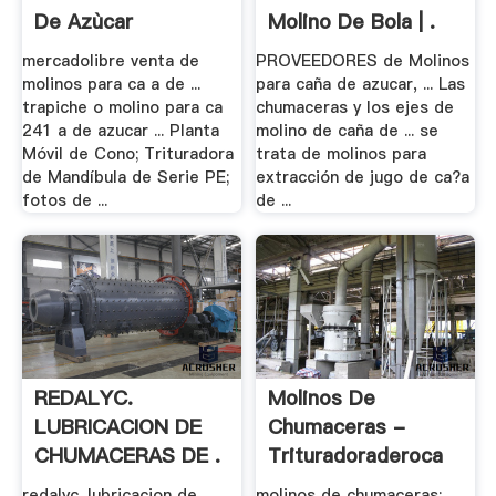
De Azùcar
Molino De Bola | .
mercadolibre venta de
PROVEEDORES de Molinos
molinos para ca a de ...
para caña de azucar, ... Las
trapiche o molino para ca
chumaceras y los ejes de
241 a de azucar ... Planta
molino de caña de ... se
Móvil de Cono; Trituradora
trata de molinos para
de Mandíbula de Serie PE;
extracción de jugo de ca?a
fotos de ...
de ...
REDALYC.
Molinos De
LUBRICACION DE
Chumaceras -
CHUMACERAS DE .
Trituradoraderoca
redalyc. lubricacion de
molinos de chumaceras;