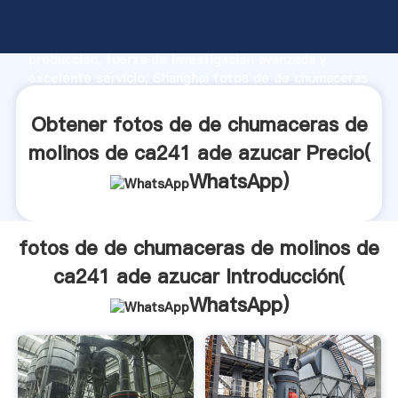
fotos de de chumaceras de molinos de ca241 ade
azucar fabricante Agarrando fuerte capacidad de
producción, fuerza de investigación avanzada y
excelente servicio, Shanghai fotos de de chumaceras
de molinos de ca241 ade azucar proveedor crea el
valor y aporta valores a todos los clientes.
Obtener fotos de de chumaceras de
molinos de ca241 ade azucar Precio(
WhatsApp
)
fotos de de chumaceras de molinos de
ca241 ade azucar Introducción(
WhatsApp
)