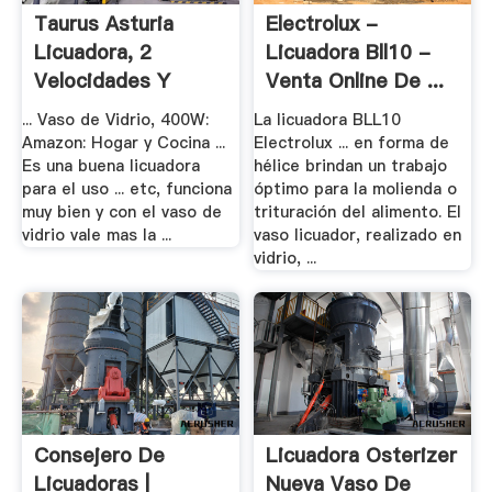
Taurus Asturia
Electrolux -
Licuadora, 2
Licuadora Bll10 -
Velocidades Y
Venta Online De ...
Pulso, .
... Vaso de Vidrio, 400W:
La licuadora BLL10
Amazon: Hogar y Cocina ...
Electrolux ... en forma de
Es una buena licuadora
hélice brindan un trabajo
para el uso ... etc, funciona
óptimo para la molienda o
muy bien y con el vaso de
trituración del alimento. El
vidrio vale mas la ...
vaso licuador, realizado en
vidrio, ...
Consejero De
Licuadora Osterizer
Licuadoras |
Nueva Vaso De