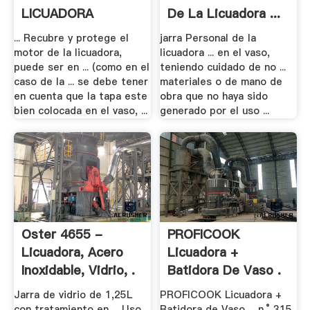
LICUADORA
De La Licuadora ...
... Recubre y protege el
jarra Personal de la
motor de la licuadora,
licuadora ... en el vaso,
puede ser en ... (como en el
teniendo cuidado de no ...
caso de la ... se debe tener
materiales o de mano de
en cuenta que la tapa este
obra que no haya sido
bien colocada en el vaso, ...
generado por el uso ...
Oster 4655 -
PROFICOOK
Licuadora, Acero
Licuadora +
Inoxidable, Vidrio, .
Batidora De Vaso .
Jarra de vidrio de 1,25L
PROFICOOK Licuadora +
con tratamiento en ... Uso
Batidora de Vaso ... n.° 315