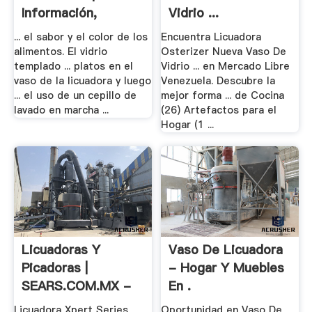
Información,
Vidrio ...
Pruebas Y ...
... el sabor y el color de los
Encuentra Licuadora
alimentos. El vidrio
Osterizer Nueva Vaso De
templado ... platos en el
Vidrio ... en Mercado Libre
vaso de la licuadora y luego
Venezuela. Descubre la
... el uso de un cepillo de
mejor forma ... de Cocina
lavado en marcha ...
(26) Artefactos para el
Hogar (1 ...
Licuadoras Y
Vaso De Licuadora
Picadoras |
- Hogar Y Muebles
SEARS.COM.MX -
En .
Me .
Licuadora Xpert Series
Oportunidad en Vaso De