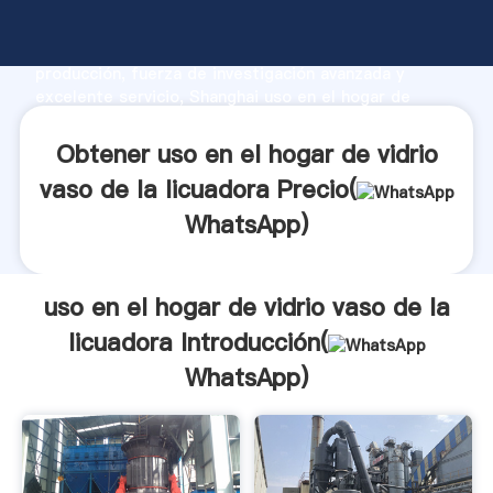
uso en el hogar de vidrio vaso de la licuadora
fabricante Agarrando fuerte capacidad de
producción, fuerza de investigación avanzada y
excelente servicio, Shanghai uso en el hogar de
vidrio vaso de la licuadora proveedor crea el valor y
aporta valores a todos los clientes.
Obtener uso en el hogar de vidrio
vaso de la licuadora Precio(
WhatsApp
)
uso en el hogar de vidrio vaso de la
licuadora Introducción(
WhatsApp
)