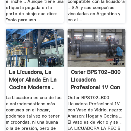
el inche ... Aunque tiene una
compatible con la licuadora
etiqueta pegada en la
... S.A. y sus compañías
parte de abajo que dice:
vinculadas en Argentina y
"solo para uso ...
en el ...
La Licuadora, La
Oster BPST02-B00
Mejor Aliada En La
Licuadora
Cocina Moderna .
Profesional 1V Con
.
La Licuadora es uno de los
Oster BPST02-B00
electrodomésticos más
Licuadora Profesional 1V
comunes en el hogar,
con Vaso de Vidrio, negro:
podemos tal vez no tener
Amazon: Hogar y Cocina ...
microondas, ni una buena
El vaso es de vidrio y se ...
olla de presión, pero de
LA LICUADORA LA RECIBÍ