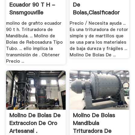
Ecuador 90 T H -
De
Snsmgouville
Bolas,clasificador
Espiral De La ...
molino de grafito ecuador
Precio / Necesita ayuda ...
90 t h. Trituradora de
Es una trituradora de rotor
Mandíbula. ... Molino de
simple y de martillos que
Bolas de Rebosadura Tipo
se usa para los materiales
Tubo. ... ello implica la
de baja dureza y frágiles ...
transmisión de . Obtener
Molino De Bolas De ...
Precio ...
Molino De Bolas De
Molino De Bolas
Extraccion De Oro
Mandibula
Artesanal .
Trituradora De