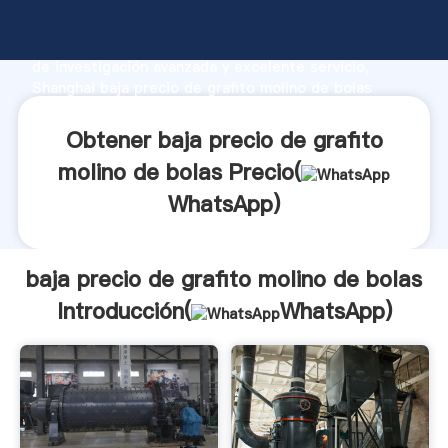
baja precio de grafito molino de bolas fabricante
Agarrando fuerte capacidad de producción, fuerza
de investigación avanzada y excelente servicio,
Shanghai baja precio de grafito molino de bolas
proveedor crea el valor y aporta valores a todos los
clientes.
Obtener baja precio de grafito
molino de bolas Precio(
WhatsApp
)
baja precio de grafito molino de bolas
Introducción(
WhatsApp
)