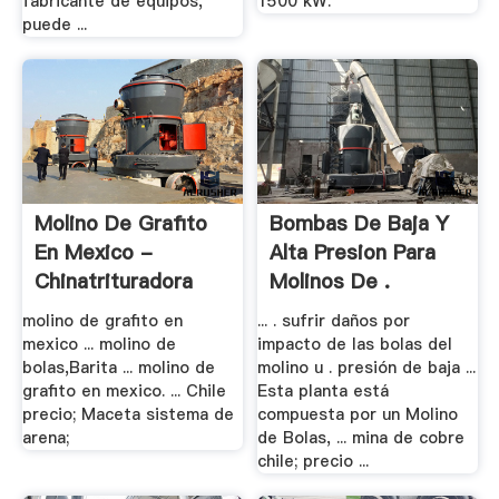
fabricante de equipos,
1500 kW.
puede ...
Molino De Grafito
Bombas De Baja Y
En Mexico -
Alta Presion Para
Chinatrituradora
Molinos De .
molino de grafito en
... . sufrir daños por
mexico ... molino de
impacto de las bolas del
bolas,Barita ... molino de
molino u . presión de baja ...
grafito en mexico. ... Chile
Esta planta está
precio; Maceta sistema de
compuesta por un Molino
arena;
de Bolas, ... mina de cobre
chile; precio ...