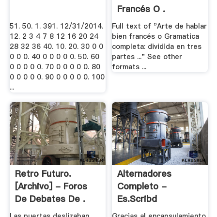
Francés O .
51. 50. 1. 391. 12/31/2014.
Full text of "Arte de hablar
12. 2 3 4 7 8 12 16 20 24
bien francés o Gramatica
28 32 36 40. 10. 20. 30 0 0
completa: dividida en tres
0 0 0. 40 0 0 0 0 0. 50. 60
partes ..." See other
0 0 0 0 0. 70 0 0 0 0 0. 80
formats ...
0 0 0 0 0. 90 0 0 0 0 0. 100
...
Retro Futuro.
Alternadores
[Archivo] - Foros
Completo -
De Debates De .
Es.scribd
Las puertas deslizaban
Gracias al encapsulamiento