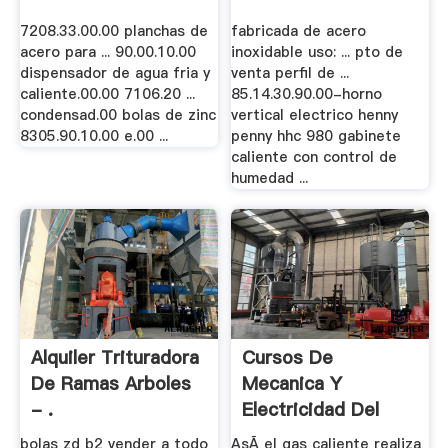
7208.33.00.00 planchas de
fabricada de acero
acero para ... 90.00.10.00
inoxidable uso: ... pto de
dispensador de agua fria y
venta perfil de ...
caliente.00.00 7106.20 ...
85.14.30.90.00-horno
condensad.00 bolas de zinc
vertical electrico henny
8305.90.10.00 e.00 ...
penny hhc 980 gabinete
caliente con control de
humedad ...
Alquiler Trituradora
Cursos De
De Ramas Arboles
Mecanica Y
- .
Electricidad Del
Automovil .
bolas zd b2 vender a todo
AsÃ­ el gas caliente realiza