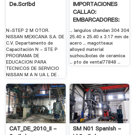
De.scribd
IMPORTACIONES
CALLAO:
EMBARCADORES:
30 .
N-STEP 2 M OTOR.
... ¦angulos chandan 304 304
NISSAN MEXICANA S.A. DE
25.40 x 25.40 x 3.17 mm de
C.V. Departamento de
acero ... magotteaux
Capacitación N - STE P
alloyed material
PROGRAMA DE
suzhou.¦bolas de ceramica
EDUCACION PARA
... pto de venta¦77848 ...
TECNICOS DE SERVICIO
NISSAN M A N UA L DE .
CAT_DE_2010_II -
SM N01 Spanish -