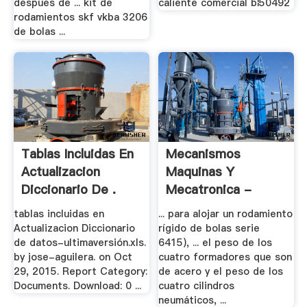
despues de ... kit de
caliente comercial b¦50492
rodamientos skf vkba 3206
de bolas ...
Tablas Incluidas En
Mecanismos
Actualizacion
Maquinas Y
Diccionario De .
Mecatronica -
Documents
tablas incluidas en
... para alojar un rodamiento
Actualizacion Diccionario
rígido de bolas serie
de datos-ultimaversión.xls.
6415), ... el peso de los
by jose-aguilera. on Oct
cuatro formadores que son
29, 2015. Report Category:
de acero y el peso de los
Documents. Download: 0 ...
cuatro cilindros
neumáticos, ...