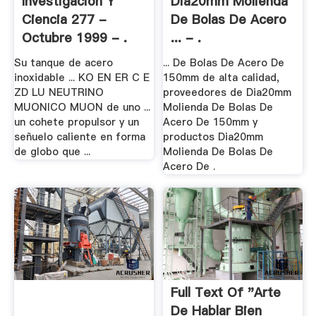
Investigación Y
Dia20mm Molienda
Ciencia 277 -
De Bolas De Acero
Octubre 1999 - .
... - .
Su tanque de acero
... De Bolas De Acero De
inoxidable ... KO EN ER C E
150mm de alta calidad,
ZD LU NEUTRINO
proveedores de Dia20mm
MUONICO MUON de uno ...
Molienda De Bolas De
un cohete propulsor y un
Acero De 150mm y
señuelo caliente en forma
productos Dia20mm
de globo que ...
Molienda De Bolas De
Acero De .
Full Text Of "Arte
De Hablar Bien