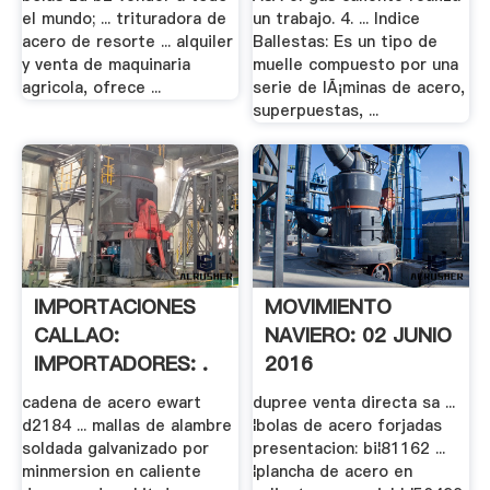
el mundo; ... trituradora de
un trabajo. 4. ... Indice
acero de resorte ... alquiler
Ballestas: Es un tipo de
y venta de maquinaria
muelle compuesto por una
agricola, ofrece ...
serie de lÃ¡minas de acero,
superpuestas, ...
IMPORTACIONES
MOVIMIENTO
CALLAO:
NAVIERO: 02 JUNIO
IMPORTADORES: .
2016
cadena de acero ewart
dupree venta directa sa ...
d2184 ... mallas de alambre
¦bolas de acero forjadas
soldada galvanizado por
presentacion: bi¦81162 ...
minmersion en caliente
¦plancha de acero en