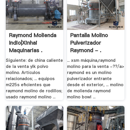
Raymond Molienda
Pantalla Molino
Indio|Xinhai
Pulverizador
Maquinarias .
Raymond - .
Siguiente: de china caliente
... xsm máquina,raymond
de la venta ylk polvo
molino para la venta -??/a>
molino. Artículos
raymond es un molino
relacionados; ... equipos
pulverizador entrante
m225s eficientes que
desde el exterior, ... molino
raymond molino de rodillos;
de molienda raymond
usado raymond molino ...
molino bowl ...