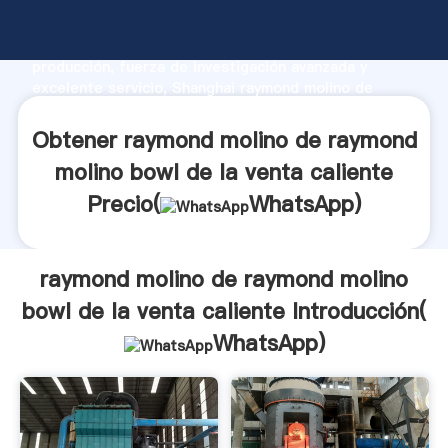
raymond molino de raymond molino bowl de la venta
caliente fabricante Agarrando fuerte capacidad de
producción, fuerza de investigación avanzada y
excelente servicio, Shanghai raymond molino de
raymond molino bowl de la venta caliente proveedor
crea el valor y aporta valores a todos los clientes.
Obtener raymond molino de raymond
molino bowl de la venta caliente
Precio(
WhatsApp
)
raymond molino de raymond molino
bowl de la venta caliente Introducción(
WhatsApp
)