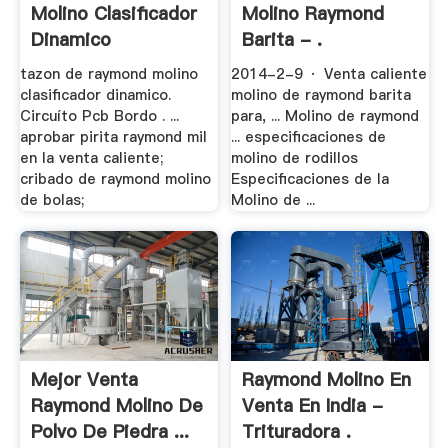
Molino Clasificador
Molino Raymond
Dinamico
Barita - .
tazon de raymond molino
2014-2-9 · Venta caliente
clasificador dinamico.
molino de raymond barita
Circuíto Pcb Bordo . ...
para, ... Molino de raymond
aprobar pirita raymond mil
... especificaciones de
en la venta caliente;
molino de rodillos
cribado de raymond molino
Especificaciones de la
de bolas;
Molino de ...
Mejor Venta
Raymond Molino En
Raymond Molino De
Venta En India -
Polvo De Piedra ...
Trituradora .