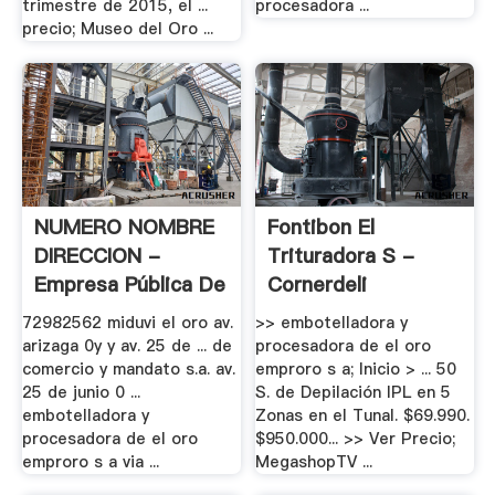
trimestre de 2015, el ...
procesadora ...
precio; Museo del Oro ...
NUMERO NOMBRE
Fontibon El
DIRECCION -
Trituradora S -
Empresa Pública De
Cornerdeli
...
72982562 miduvi el oro av.
>> embotelladora y
arizaga 0y y av. 25 de ... de
procesadora de el oro
comercio y mandato s.a. av.
emproro s a; Inicio > ... 50
25 de junio 0 ...
S. de Depilación IPL en 5
embotelladora y
Zonas en el Tunal. $69.990.
procesadora de el oro
$950.000... >> Ver Precio;
emproro s a via ...
MegashopTV ...