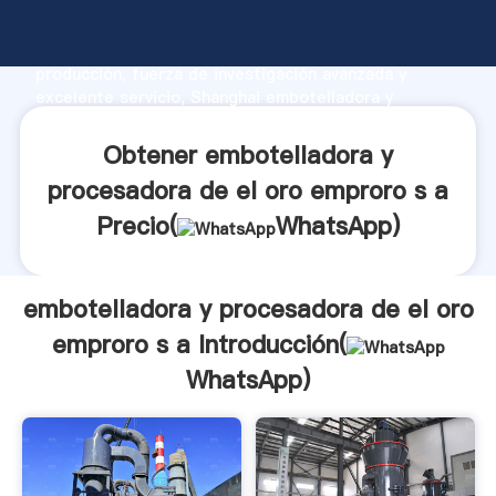
embotelladora y procesadora de el oro emproro s a
fabricante Agarrando fuerte capacidad de
producción, fuerza de investigación avanzada y
excelente servicio, Shanghai embotelladora y
procesadora de el oro emproro s a proveedor crea el
valor y aporta valores a todos los clientes.
Obtener embotelladora y
procesadora de el oro emproro s a
Precio(
WhatsApp
)
embotelladora y procesadora de el oro
emproro s a Introducción(
WhatsApp
)