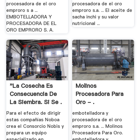
procesadora de el oro
procesadora de el oro
emproro s a ...
emproro s.a. ... El aceite de
EMBOTELLADORA Y
sacha inchi y su valor
PROCESADORA DE EL
nutricional ...
ORO EMPRORO S. A.
"La Cosecha Es
Molinos
Consecuencia De
Procesadora Para
La Siembra. Si Se .
Oro - .
Para el efecto de dirigir
embotelladora y
estas compañías Noboa
procesadora de el oro
crea el Consorcio Nobis y
emproro s.a. ... Molinos
prepara un equipo
Procesadora Para Oro.
especializado en
embotelladora y