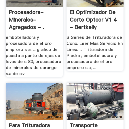
Procesadora-
El Optimizador De
Minerales-
Corte Optcor V1 4
Agregados - .
- Bertkelly
embotelladora y
S Series de Trituradora de
procesadora de el oro
Cono. Leer Más Servicio En
emproro s a. ... grafico de
Línea. ... Trituradora de
puesta a punto de ejes de
Piedra ; embotelladora y
levas de s 80; procesadora
procesadora de el oro
de minerales de durango
emproro s.a; ...
s.a de c.v.
Para Trituradora
Transporte