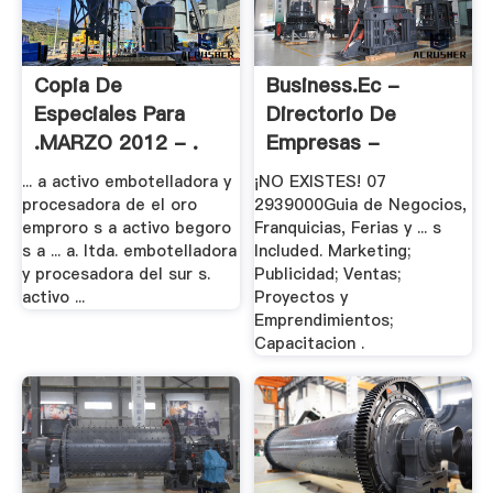
Copia De
Business.Ec -
Especiales Para
Directorio De
.MARZO 2012 - .
Empresas -
Agricultura .
... a activo embotelladora y
¡NO EXISTES! 07
procesadora de el oro
2939000Guia de Negocios,
emproro s a activo begoro
Franquicias, Ferias y ... s
s a ... a. ltda. embotelladora
Included. Marketing;
y procesadora del sur s.
Publicidad; Ventas;
activo ...
Proyectos y
Emprendimientos;
Capacitacion .