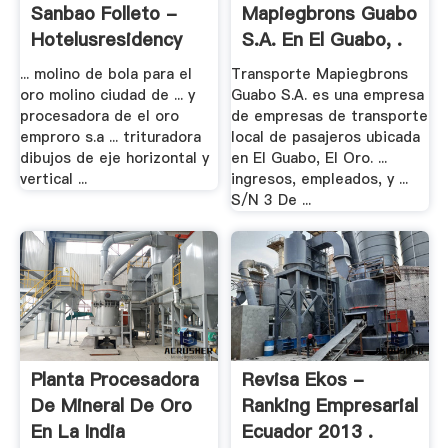
Sanbao Folleto -
Mapiegbrons Guabo
Hotelusresidency
S.A. En El Guabo, .
... molino de bola para el
Transporte Mapiegbrons
oro molino ciudad de ... y
Guabo S.A. es una empresa
procesadora de el oro
de empresas de transporte
emproro s.a ... trituradora
local de pasajeros ubicada
dibujos de eje horizontal y
en El Guabo, El Oro. ...
vertical ...
ingresos, empleados, y ...
S/N 3 De ...
Planta Procesadora
Revisa Ekos -
De Mineral De Oro
Ranking Empresarial
En La India
Ecuador 2013 .