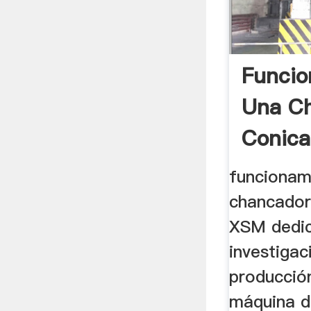
Funcio
Una C
Conica
funcionam
chancador
XSM dedic
investigac
producción
máquina de