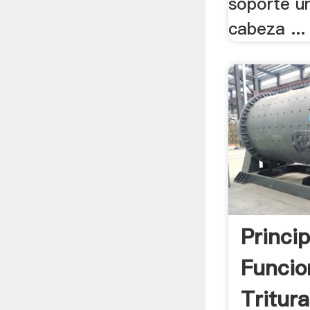
soporte un
cabeza ...
Princi
Funcio
Tritur