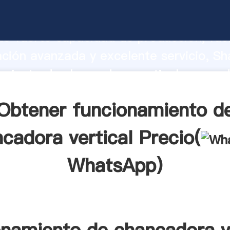
miento de chancadora vertical fabrica
o fuerte capacidad de producción, fue
ación avanzada y excelente servicio, Sh
miento de chancadora vertical proveed
 y aporta valores a todos los clientes.
Obtener funcionamiento d
cadora vertical Precio(
WhatsApp
)