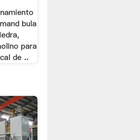
ionamiento
 mand bula
iedra,
molino para
cal de ..