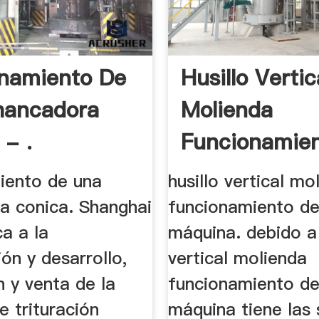
namiento De
Husillo Vertic
hancadora
Molienda
 - .
Funcionamie
La .
iento de una
husillo vertical mo
a conica. Shanghai
funcionamiento de
a a la
máquina. debido a 
ión y desarrollo,
vertical molienda
 y venta de la
funcionamiento de
 trituración
máquina tiene las 