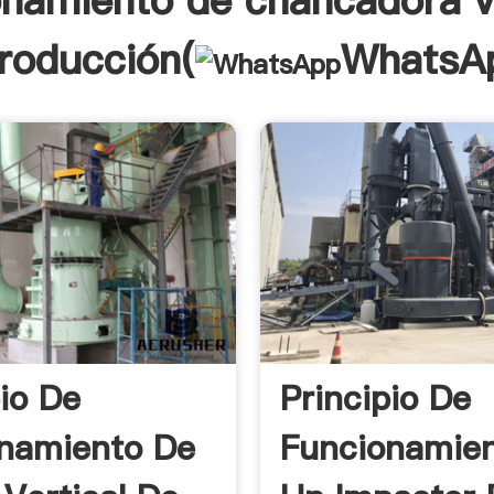
onamiento de chancadora ve
troducción(
WhatsA
pio De
Principio De
namiento De
Funcionamie