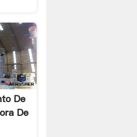
nto De
ora De