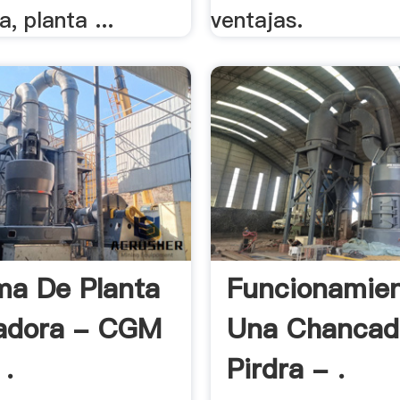
a, planta ...
ventajas.
a De Planta
Funcionamie
adora - CGM
Una Chancad
 .
Pirdra - .