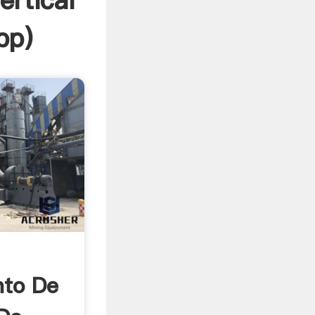
rtical
pp
)
nto De