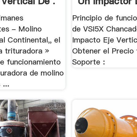
Vertical De .
Un Impactor 
imanes
Principio de func
es - Molino
de VSI5X Chancad
l Continental,, el
Impacto Eje Vertic
a trituradora »
Obtener el Precio 
de funcionamiento
Soporte :
turadora de molino
 ...