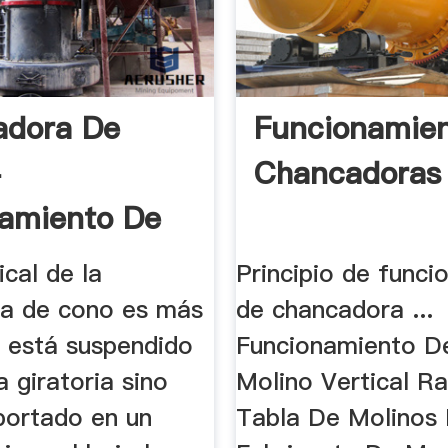
adora De
Funcionamie
-
Chancadoras 
amiento De
les
ical de la
Principio de func
a de cono es más
de chancadora ...
o está suspendido
Funcionamiento D
 giratoria sino
Molino Vertical R
portado en un
Tabla De Molinos 