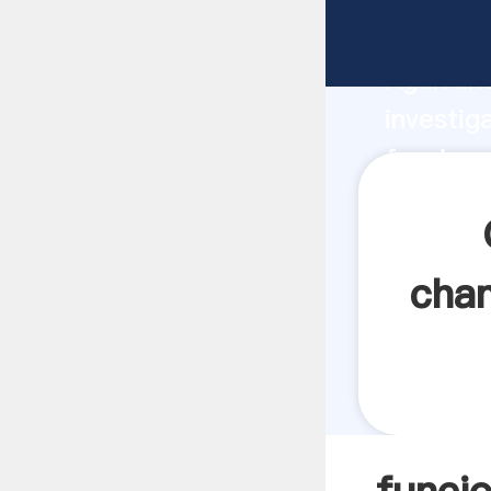
funciona
Agarrand
investig
funciona
el valor
chan