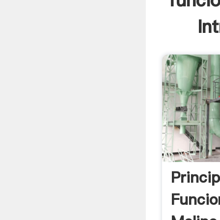
funci
In
Princi
Funcio