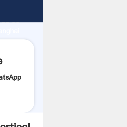
nte
rza de
anghai
or crea
e