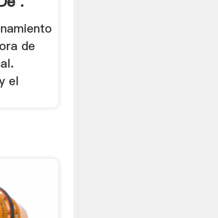
De .
ionamiento
ora de
al.
y el