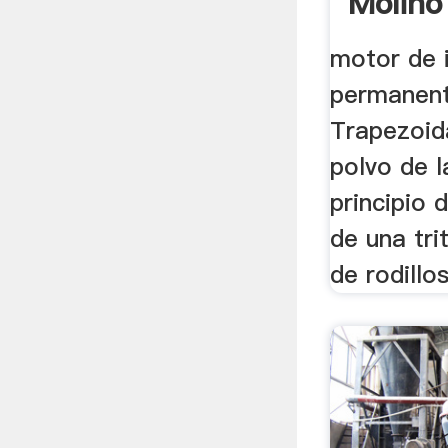
Molino 
motor de 
permanent
Trapezoida
polvo de l
principio 
de una tri
de rodillos