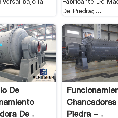
iversal bajo la
Fabricante De Ma
De Piedra; ...
pio De
Funcionamie
namiento
Chancadoras
adora De .
Piedra - .