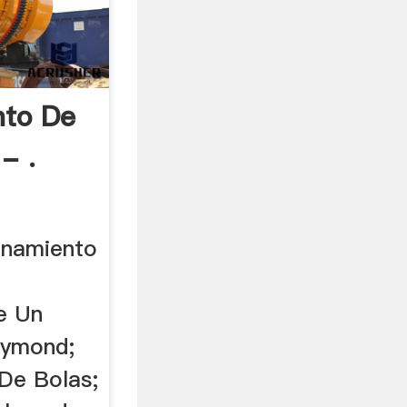
nto De
- .
ionamiento
e Un
aymond;
De Bolas;