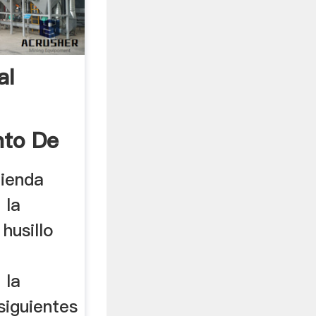
al
nto De
lienda
 la
husillo
 la
siguientes