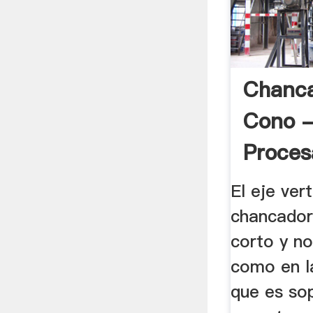
Chanc
Cono 
Proces
Minera
El eje vert
chancador
corto y n
como en la
que es so