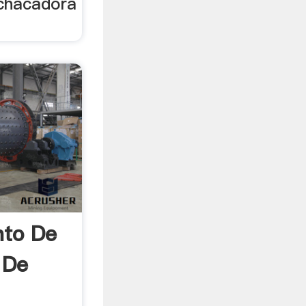
chacadora
nto De
 De