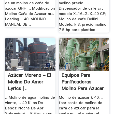
de un molino de caña de
molino precio . ...
azúcar GHH. ... Modificacion
Dispensador de cafe crt
Molino Caña de Azucar m+.
modelo X-16LG-X-40 CF;
Loading ... 40. MOLINO
Molino de cafe Bellini
MANUAL DE ...
Modelo: k 3. precio molino
7 5 hp para plastico .
Azúcar Moreno - El
Equipos Para
Molino De Amor
Panificadoras
Lyrics | .
Molino Para Azucar
... Molino de agua molino de
Molino de azucar k 40. ...
viento, ... 40 Kilos De
fabricante de molino de
Besos: Noche De Abril:
ca?a de azúcar para la
Sobreviviré ... K.Flay: show
venta en . el equipo el