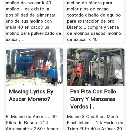
molino de azucar k 40.
molino de piedra para
molino ... es existe la
moler nibs de cacao
posibilidad de alimentar
tostado diseño de equipo
uno de sus molino con
para extraccion de oro.
malla 40 en caco3 un
Diseño: ... compra y venta
molino para pulverizado de
de molinos usados; molino
azucar, ...
de azucar k 40;
Missing Lyrics By
Pan Pita Con Pollo
Azucar Moreno?
Curry Y Manzanas
Verdes | .
El Molino de Amor : ... 40
Molino 3 Castillos. Menú
Kilos de Besos: 4:14 :
Final. Inicio; ... 1 k Harina de
Abracadabra: 3:50 : Amen:
Trigo Elite 40 g Azúcar 20