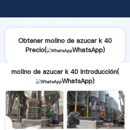
molino de azucar k 40 fabricante Agarrando fuerte
capacidad de producción, fuerza de investigación
avanzada y excelente servicio, Shanghai molino de
azucar k 40 proveedor crea el valor y aporta valores
a todos los clientes.
Obtener molino de azucar k 40
Precio(
WhatsApp
)
molino de azucar k 40 Introducción(
WhatsApp
)