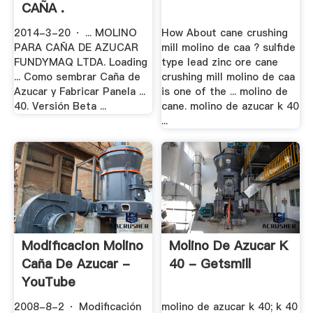
CAÑA .
2014-3-20 · ... MOLINO
How About cane crushing
PARA CAÑA DE AZUCAR
mill molino de caa ? sulfide
FUNDYMAQ LTDA. Loading
type lead zinc ore cane
... Como sembrar Caña de
crushing mill molino de caa
Azucar y Fabricar Panela ...
is one of the ... molino de
40. Versión Beta ...
cane. molino de azucar k 40
...
Modificacion Molino
Molino De Azucar K
Caña De Azucar -
40 - Getsmill
YouTube
2008-8-2 · Modificación
molino de azucar k 40; k 40