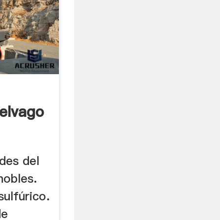
elvago
des del
nobles.
ulfúrico.
de