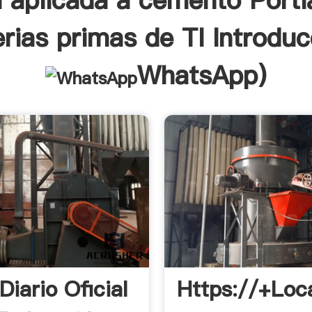
l aplicada a cemento Portl
rias primas de TI Introduc
WhatsApp
)
iario Oficial
Https://+loc