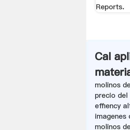
Reports.
Cal ap
materi
molinos d
precio del
effiency a
imagenes d
molinos de