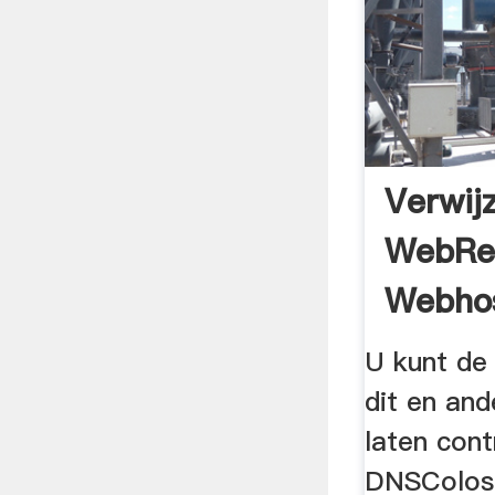
Verwij
WebRe
Webho
U kunt de
dit en an
laten cont
DNSColos