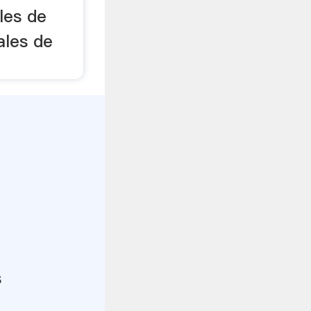
les de
ales de
s