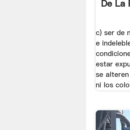
De La 
c) ser de 
e indelebl
condicion
estar exp
se alteren
ni los colo