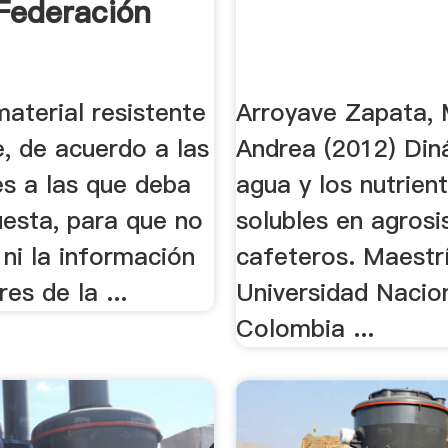
Federación
material resistente
Arroyave Zapata,
e, de acuerdo a las
Andrea (2012) Din
es a las que deba
agua y los nutrien
uesta, para que no
solubles en agros
 ni la información
cafeteros. Maestrí
res de la ...
Universidad Nacio
Colombia ...