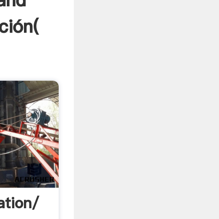
and
ción(
ation/