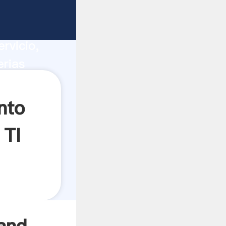
as de TI
ucción,
rvicio,
erias
alores a
nto
 TI