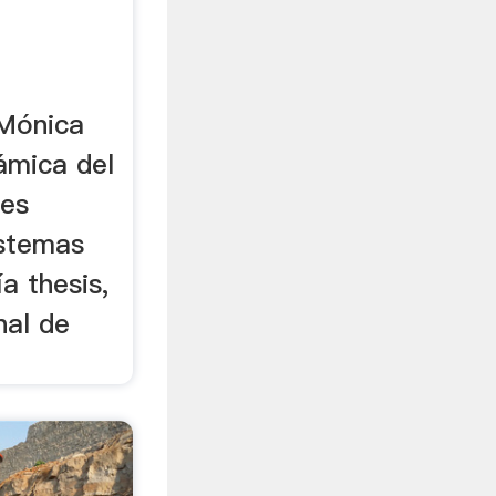
 Mónica
ámica del
tes
istemas
a thesis,
nal de