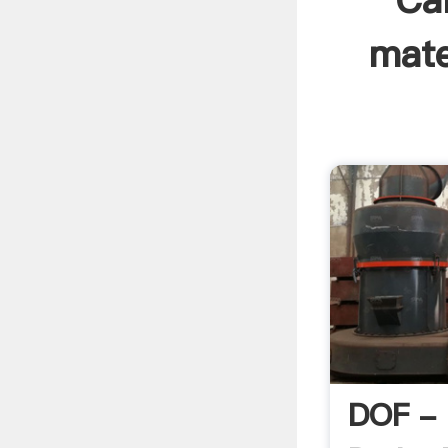
Ca
mate
DOF - D