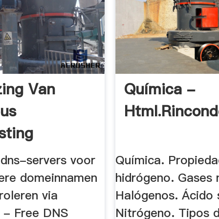
zing Van
Química -
us
Html.rincond
sting
 dns-servers voor
Química. Propieda
dere domeinnamen
hidrógeno. Gases 
roleren via
Halógenos. Ácido s
 - Free DNS
Nitrógeno. Tipos 