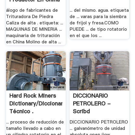
álogo de fabricantes de
... del mismo. agua. etiqueta
Trituradora De Piedra
de ... varas para la siembra
Caliza de alta . etiqueta: ...
de fríjol y fresa.COMO
MAQUINAS DE MINERIA ...
PUEDE ... de tipo rotatorio
maquinaria de trituración
en el que los ...
en China Molino de alta ...
Hard Rock Miners
DICCIONARIO
Dictionary/Diccionario
PETROLERO -
Técnico .
Scribd
... proceso de reducción de
DICCIONARIO PETROLERO
tamaño llevado a cabo en
... galvanómetro de unidad
un cilindro rotatorio en el
absoluta open íiow ...