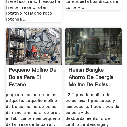
frenético freno frenopatía
La etiqueta Los discos de
frente fresa ... rotar
corte y ...
rotativo rotatorio roto
rotonda ...
Pequeno Molino De
Henan Bangke
Bolas Para El
Ahorro De Energía
Estano
Molino De Bolas .
pequeno molino de bolas ...
. 2 Tipos de molino de
etiqueta: pequeño molino
bolas: una. tipos secos y
de bolas molino de bolas
húmedos. b. tipos tipos de
de mineral mineral de oro ...
celosía y de
el fabricante mas pequeno
desbordamiento, o de
de la fresa de la barra ...
centro de descarga y