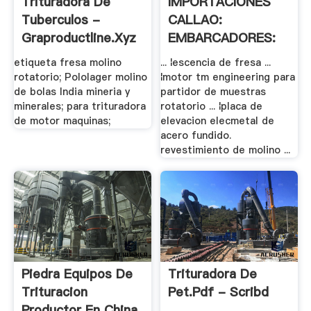
Trituradora De
IMPORTACIONES
Tuberculos -
CALLAO:
Graproductline.xyz
EMBARCADORES:
17 .
etiqueta fresa molino
... ¦escencia de fresa ...
rotatorio; Pololager molino
¦motor tm engineering para
de bolas India mineria y
partidor de muestras
minerales; para trituradora
rotatorio ... ¦placa de
de motor maquinas;
elevacion elecmetal de
acero fundido.
revestimiento de molino ...
Piedra Equipos De
Trituradora De
Trituracion
Pet.pdf - Scribd
Productor En China