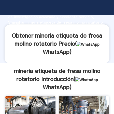
mineria etiqueta de fresa molino rotatorio fabricante
Agarrando fuerte capacidad de producción, fuerza
de investigación avanzada y excelente servicio,
Shanghai mineria etiqueta de fresa molino rotatorio
proveedor crea el valor y aporta valores a todos los
clientes.
Obtener mineria etiqueta de fresa
molino rotatorio Precio(
WhatsApp
)
mineria etiqueta de fresa molino
rotatorio Introducción(
WhatsApp
)