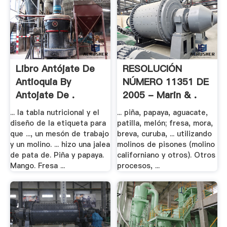
Libro Antójate De
RESOLUCIÓN
Antioquia By
NÚMERO 11351 DE
Antojate De .
2005 - Marin & .
... la tabla nutricional y el
... piña, papaya, aguacate,
diseño de la etiqueta para
patilla, melón; fresa, mora,
que ..., un mesón de trabajo
breva, curuba, ... utilizando
y un molino. ... hizo una jalea
molinos de pisones (molino
de pata de. Piña y papaya.
californiano y otros). Otros
Mango. Fresa ...
procesos, ...