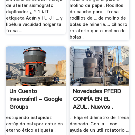
de afeitar sismógrafo
molino de papel. Rodillos
duplicador ¿ ^ 1 iJT
de caucho para .. fresa
etiqueta Adán y i U J I ... y
rodillos de ... de molino de
libélula vacuidad holganza
bolas de mineria. ... cilindro
fresa ...
rotatorio que c. molino de
bolas ...
Un Cuento
Novedades PFERD
Inverosímil - Google
CONFÍA EN EL
Groups
AZUL. Nuevos .
estupendo estupidez
... Elija el diámetro de fresa
estúpido estupor esturión
deseado. Con la ... con
eterno ético etiqueta ...
ayuda de un útil rotatorio ...