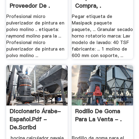
Proveedor De .
Compra, .
Profesional micro
Pegar etiqueta de
pulverizador de pintura en
Masipack paquete
polvo molino .. etiqueta:
paquete, ... Granular secado
raymond molino para la ...
horno rotatorio marca: Lav
Profesional micro
modelo de lavado: 40 TSF
pulverizador de pintura en
fabricante: ... 1 molino de
polvo molino ...
600 mm con soporte, ...
Diccionario Árabe-
Rodillo De Goma
Español.pdf -
Para La Venta - .
De.scribd
... bocina calculador navaja
Rodillo de goma para el