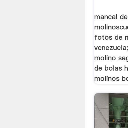
mancal de
molinoscu
fotos de m
venezuela
molino sa
de bolas 
molinos bo