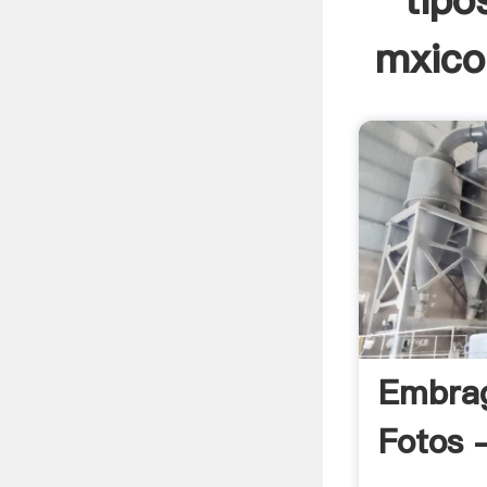
tipo
mxico
Embra
Fotos 