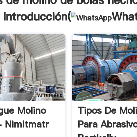
s de molino de bolas hech
 Introducción(
Wha
gue Molino
Tipos De Mol
- Nimitmatr
Para Abrasiv