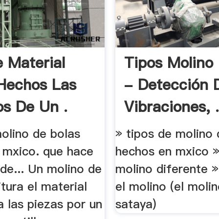
 Material
Tipos Molino 
Hechos Las
- Detección 
os De Un .
Vibraciones, 
olino de bolas
» tipos de molino 
 mxico. que hace
hechos en mxico »
de... Un molino de
molino diferente »
itura el material
el molino (el moli
a las piezas por un
sataya)