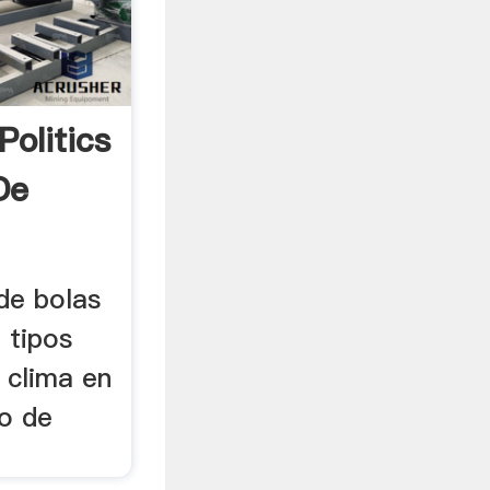
Politics
De
.
de bolas
 tipos
 clima en
no de