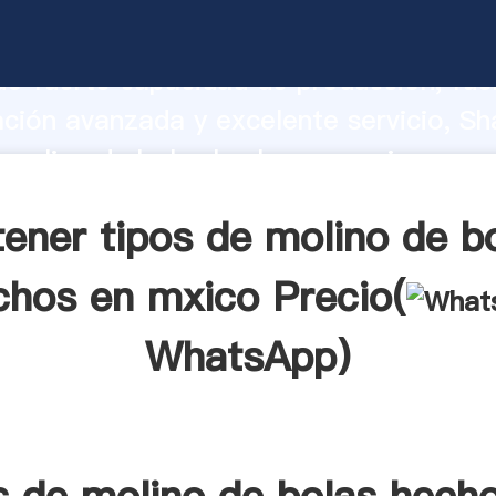
 molino de bolas hechos en mxico fabr
o fuerte capacidad de producción, fue
ación avanzada y excelente servicio, Sh
 molino de bolas hechos en mxico prov
valor y aporta valores a todos los client
ener tipos de molino de b
chos en mxico Precio(
WhatsApp
)