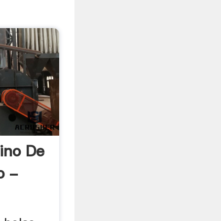
ino De
o -