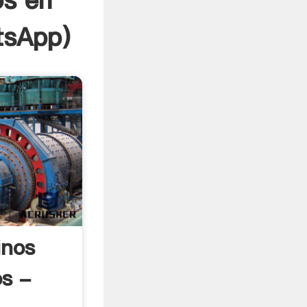
os en
tsApp
)
inos
os -