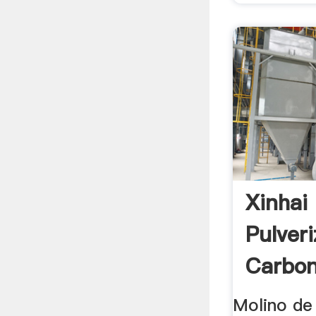
Xinhai
Pulver
Carbon
Molino de