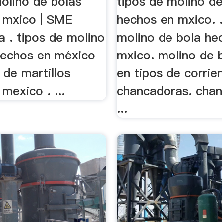
olino de bolas
tipos de molino de
 mxico | SME
hechos en mxico. .
a . tipos de molino
molino de bola he
hechos en méxico
mxico. molino de 
s de martillos
en tipos de corrie
mexico . ...
chancadoras. cha
...