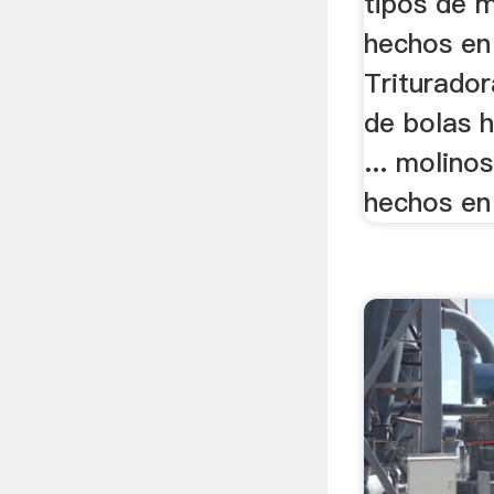
tipos de m
hechos en
Triturador
de bolas 
... molino
hechos en 