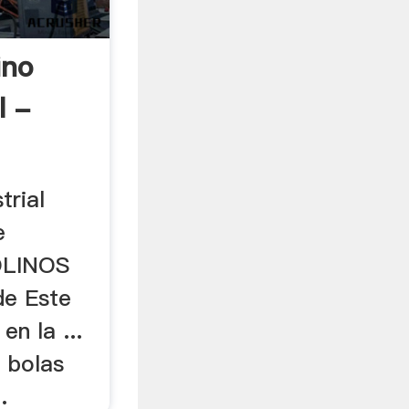
ino
l -
trial
e
MOLINOS
e Este
en la ...
 bolas
.