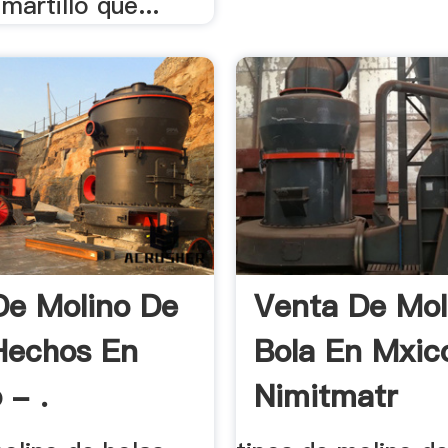
martillo que...
De Molino De
Venta De Mol
Hechos En
Bola En Mxic
 - .
Nimitmatr