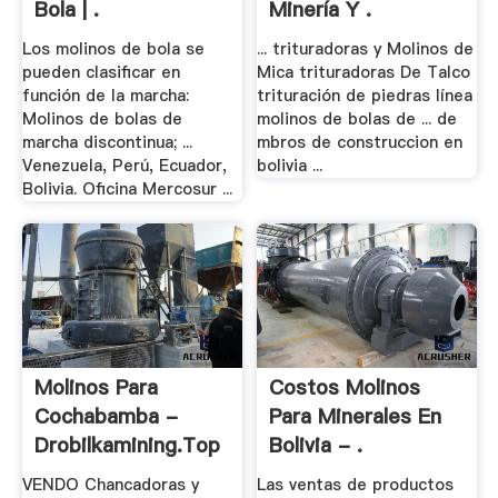
Bola | .
Minería Y .
Los molinos de bola se
... trituradoras y Molinos de
pueden clasificar en
Mica trituradoras De Talco
función de la marcha:
trituración de piedras línea
Molinos de bolas de
molinos de bolas de ... de
marcha discontinua; ...
mbros de construccion en
Venezuela, Perú, Ecuador,
bolivia ...
Bolivia. Oficina Mercosur ...
Molinos Para
Costos Molinos
Cochabamba -
Para Minerales En
Drobilkamining.top
Bolivia - .
VENDO Chancadoras y
Las ventas de productos