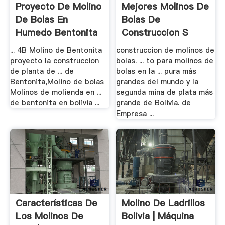
Proyecto De Molino
Mejores Molinos De
De Bolas En
Bolas De
Humedo Bentonita
Construccion S
Mundo
... 4B Molino de Bentonita
construccion de molinos de
proyecto la construccion
bolas. ... to para molinos de
de planta de ... de
bolas en la ... pura más
Bentonita,Molino de bolas
grandes del mundo y la
Molinos de molienda en ...
segunda mina de plata más
de bentonita en bolivia ...
grande de Bolivia. de
Empresa ...
Características De
Molino De Ladrillos
Los Molinos De
Bolivia | Máquina