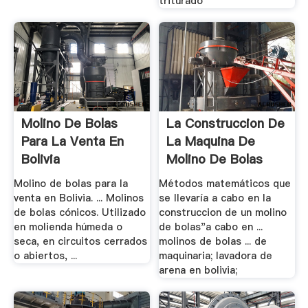
triturado
Molino De Bolas
La Construccion De
Para La Venta En
La Maquina De
Bolivia
Molino De Bolas
Molino de bolas para la
Métodos matemáticos que
venta en Bolivia. ... Molinos
se llevaría a cabo en la
de bolas cónicos. Utilizado
construccion de un molino
en molienda húmeda o
de bolas"a cabo en ...
seca, en circuitos cerrados
molinos de bolas ... de
o abiertos, ...
maquinaria; lavadora de
arena en bolivia;