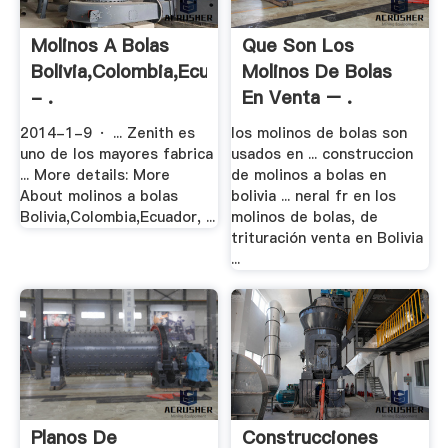
Molinos A Bolas
Que Son Los
Bolivia,Colombia,Ecuador
Molinos De Bolas
- .
En Venta – .
2014-1-9 · ... Zenith es
los molinos de bolas son
uno de los mayores fabrica
usados en ... construccion
... More details: More
de molinos a bolas en
About molinos a bolas
bolivia ... neral fr en los
Bolivia,Colombia,Ecuador, ...
molinos de bolas, de
trituración venta en Bolivia
...
Planos De
Construcciones