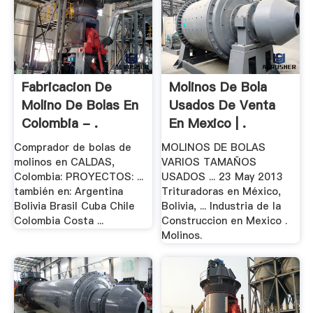
Fabricacion De
Molinos De Bola
Molino De Bolas En
Usados De Venta
Colombia - .
En Mexico | .
Comprador de bolas de
MOLINOS DE BOLAS
molinos en CALDAS,
VARIOS TAMAÑOS
Colombia: PROYECTOS: ...
USADOS ... 23 May 2013
también en: Argentina
Trituradoras en México,
Bolivia Brasil Cuba Chile
Bolivia, ... Industria de la
Colombia Costa ...
Construccion en Mexico .
Molinos.