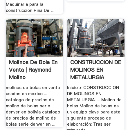
Maquinaria para la
construccion Pina De ...
Molinos De Bola En
CONSTRUCCION DE
Venta | Raymond
MOLINOS EN
Molino
METALURGIA
molinos de bolas en venta
Inicio > CONSTRUCCION
usados en mexico ...
DE MOLINOS EN
catalogo de precios de
METALURGIA. ... Molino de
molino de bolas serie
bolas Molino de bolas es
denver en bolivia catalogo
un equipo clave para este
de precios de molino de
siguiente proceso de
bolas serie denver en ...
elaboración: Tras ser