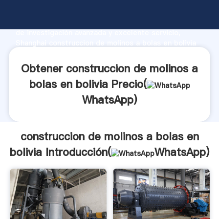
construccion de molinos a bolas en bolivia fabricante
Agarrando fuerte capacidad de producción, fuerza
de investigación avanzada y excelente servicio,
Shanghai construccion de molinos a bolas en bolivia
proveedor crea el valor y aporta valores a todos los
clientes.
Obtener construccion de molinos a
bolas en bolivia Precio(
WhatsApp
)
construccion de molinos a bolas en
bolivia Introducción(
WhatsApp
)