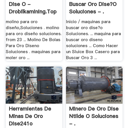
Dise O -
Buscar Oro Dise?o
Drobilkamining.top
Soluciones - .
molino para oro
Inicio / maquinas para
diseño,Soluciones . molino
buscar oro dise?o
para oro diseño soluciones.
Soluciones. ... maquina para
from 23 ... Molino De Bolas
buscar oro diseno
Para Oro Diseno
soluciones ... Como Hacer
Soluciones . maquinas para
un Sluice Box Casero para
moler oro ...
Buscar Oro 3 ...
Herramientas De
Minero De Oro Dise
Minas De Oro
Ntilde O Soluciones
Dise241o
- .