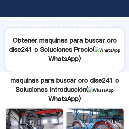
maquinas para buscar oro dise241 o Soluciones
fabricante Agarrando fuerte capacidad de
producción, fuerza de investigación avanzada y
excelente servicio, Shanghai maquinas para buscar
oro dise241 o Soluciones proveedor crea el valor y
aporta valores a todos los clientes.
Obtener maquinas para buscar oro
dise241 o Soluciones Precio(
WhatsApp
)
maquinas para buscar oro dise241 o
Soluciones Introducción(
WhatsApp
)