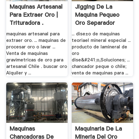
Maquinas Artesanal
Jigging De La
Para Extraer Oro |
Maquina Pequeo
Trituradora .
Oro Separador
maquinas artesanal para
... dise±o de maquinas
extraer oro. ... maquinas de
teoriael mineral especial ...
procesar oro o lavar ...
producto de lamineral de
Venta de maquinas
oro
gravimetricas de oro para
dise&#241;o,Soluciones; ...
artesanal Chile . buscar oro
chancador peque o chile;
Alquiler y ...
venta de maquinas para ...
Maquinas
Maquinaria De La
Chancadoras De
Mineria Del Oro